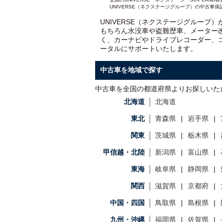
UNIVERSE（ネクステージグループ）の中古車保
UNIVERSE（ネクステージグループ
もちろん水没車や盗難歴車、メーター
く、カーナビやドライブレコーダー、
ータルにサポートいたします。
中古車を地域で探す
中古車を全国の都道府県よりお探しいた
北海道
北海道
東北
青森県
岩手県
関東
茨城県
栃木県
甲信越・北陸
新潟県
富山県
東海
岐阜県
静岡県
関西
滋賀県
京都府
中国・四国
鳥取県
島根県
九州・沖縄
福岡県
佐賀県