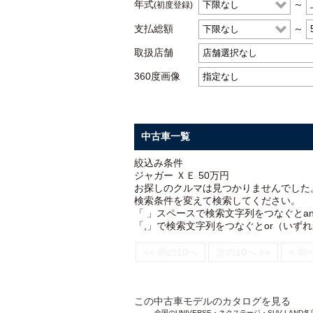
年式
～
(初度登録)
支払総額
～
取扱店舗
360度画像
中古車一覧
絞込み条件
ジャガー ＸＥ 50万円
お探しのクルマは見つかりませんでした
検索条件を変えて検索してください。
「 」スペースで検索文字列をつなぐとa
「,」で検索文字列をつなぐとor（いず
<< 前の10へ
次の10へ >>
< 前
この中古車モデルのカタログを見る
全国のUNIVERSE・ネクステージ・SUV L