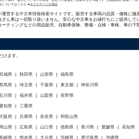
証についてはこちら ➡
ネクステージの保証
）が運営する
中古車情報検索
サイトです。販売する車両の品質・価格に徹
改ざん車は一切取り扱いません。安心な
中古車をお値打ちに
ご提供して
コーティングなどの用品販売、自動車保険、整備・点検・車検、車の下
だけます。
宮城県
秋田県
山形県
福島県
群馬県
埼玉県
千葉県
東京都
神奈川県
石川県
福井県
山梨県
長野県
愛知県
三重県
大阪府
兵庫県
奈良県
和歌山県
岡山県
広島県
山口県
徳島県
香川県
愛媛県
高知県
長崎県
熊本県
大分県
宮崎県
鹿児島県
沖縄県