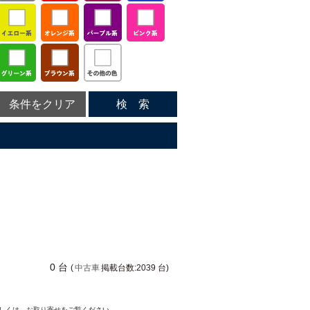
条件をクリア
検 索
0 台
(
中古車
掲載台数:2039 台)
詳しくは、
お取り寄せ
をご覧ください。