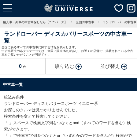
輸入車・外車の中古車探しなら【ユニバース】
全国の中古車
ランドローバーの中古車
ランドローバー ディスカバリースポーツの中古車一
覧
全国にあるすべての中古車に関する情報を表示します。
中古車販売のネクステージでは、全国に販売拠点があり、お近くの店舗で、掲載されている中古
車をご覧いただくことが可能です。
0
絞り込む
並び替え
台
中古車一覧
絞込み条件
ランドローバー ディスカバリースポーツ イエロー系
お探しのクルマは見つかりませんでした。
検索条件を変えて検索してください。
「 」スペースで検索文字列をつなぐとand（すべてのワードを含む）検
索ができます。
「,」で検索文字列をつなぐとor（いずれかのワードを含んだ）検索がで