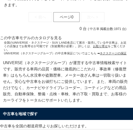
きます。
< 前へ
ページ0
次へ >
0 台
(
中古車
掲載台数:1971 台)
この中古車モデルのカタログを見る
全国のUNIVERSE・ネクステージ・SUV LAND各店にて展示・販売している中古車は、お近
くの店舗までお取寄せが可能です（別途費用が必要）。詳しくは、
お取り寄せ
をご覧くださ
い。
UNIVERSE（ネクステージグループ）の中古車保証についてはこちら ➡
ネクステージの保証
UNIVERSE（ネクステージグループ）が運営する
中古車情報検索
サイト
です。販売する車両の品質・価格に徹底的にこだわり、事故車（修復歴
車）はもちろん水没車や盗難歴車、メーター改ざん車は一切取り扱いま
せん。安心な
中古車をお値打ちに
ご提供しています。 また、車両の販売
だけでなく、カーナビやドライブレコーダー、コーティングなどの用品
販売、自動車保険、整備・点検・車検、車の下取・買取まで、お客様の
カーライフをトータルにサポートいたします。
中古車を地域で探す
中古車を全国の都道府県よりお探しいただけます。