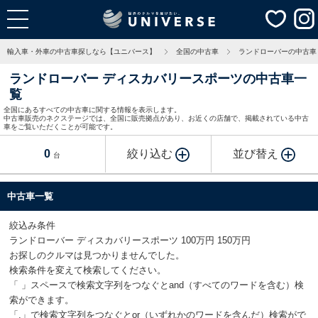
輸入車・外車の中古車探しなら【ユニバース】
全国の中古車
ランドローバーの中古車
ランドローバー ディスカバリースポーツの中古車一
覧
全国にあるすべての中古車に関する情報を表示します。
中古車販売のネクステージでは、全国に販売拠点があり、お近くの店舗で、掲載されている中古
車をご覧いただくことが可能です。
0
絞り込む
並び替え
台
中古車一覧
絞込み条件
ランドローバー ディスカバリースポーツ 100万円 150万円
お探しのクルマは見つかりませんでした。
検索条件を変えて検索してください。
「 」スペースで検索文字列をつなぐとand（すべてのワードを含む）検
索ができます。
「,」で検索文字列をつなぐとor（いずれかのワードを含んだ）検索がで