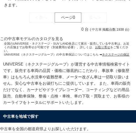
きます。
< 前へ
ページ0
次へ >
0 台
(
中古車
掲載台数:1938 台)
この中古車モデルのカタログを見る
全国のUNIVERSE・ネクステージ・SUV LAND各店にて展示・販売している中古車は、お近
くの店舗までお取寄せが可能です（別途費用が必要）。詳しくは、
お取り寄せ
をご覧くださ
い。
UNIVERSE（ネクステージグループ）の中古車保証についてはこちら ➡
ネクステージの保証
UNIVERSE（ネクステージグループ）が運営する
中古車情報検索
サイト
です。販売する車両の品質・価格に徹底的にこだわり、事故車（修復歴
車）はもちろん水没車や盗難歴車、メーター改ざん車は一切取り扱いま
せん。安心な
中古車をお値打ちに
ご提供しています。 また、車両の販売
だけでなく、カーナビやドライブレコーダー、コーティングなどの用品
販売、自動車保険、整備・点検・車検、車の下取・買取まで、お客様の
カーライフをトータルにサポートいたします。
中古車を地域で探す
中古車を全国の都道府県よりお探しいただけます。