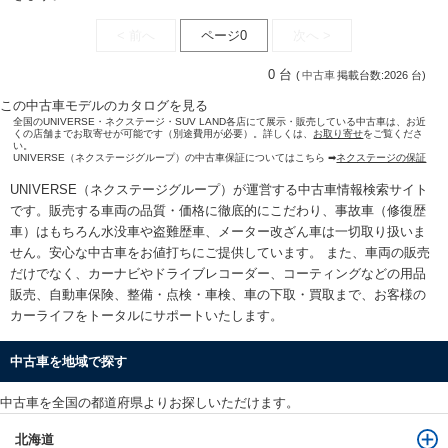
< 前へ
ページ0
次へ >
0 台
(
中古車
掲載台数:2026 台)
この中古車モデルのカタログを見る
全国のUNIVERSE・ネクステージ・SUV LAND各店にて展示・販売している中古車は、お近
くの店舗までお取寄せが可能です（別途費用が必要）。詳しくは、
お取り寄せ
をご覧くださ
い。
UNIVERSE（ネクステージグループ）の中古車保証についてはこちら ➡
ネクステージの保証
UNIVERSE（ネクステージグループ）が運営する
中古車情報検索
サイト
です。販売する車両の品質・価格に徹底的にこだわり、事故車（修復歴
車）はもちろん水没車や盗難歴車、メーター改ざん車は一切取り扱いま
せん。安心な
中古車をお値打ちに
ご提供しています。 また、車両の販売
だけでなく、カーナビやドライブレコーダー、コーティングなどの用品
販売、自動車保険、整備・点検・車検、車の下取・買取まで、お客様の
カーライフをトータルにサポートいたします。
中古車を地域で探す
中古車を全国の都道府県よりお探しいただけます。
北海道