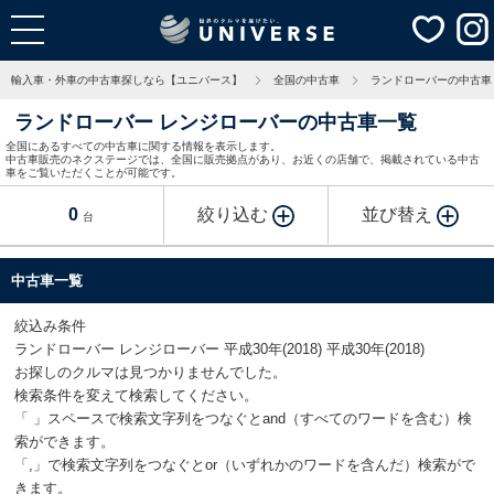
輸入車・外車の中古車探しなら【ユニバース】
全国の中古車
ランドローバーの中古車
ランドローバー レンジローバーの中古車一覧
全国にあるすべての中古車に関する情報を表示します。
中古車販売のネクステージでは、全国に販売拠点があり、お近くの店舗で、掲載されている中古
車をご覧いただくことが可能です。
0
絞り込む
並び替え
台
中古車一覧
絞込み条件
ランドローバー レンジローバー 平成30年(2018) 平成30年(2018)
お探しのクルマは見つかりませんでした。
検索条件を変えて検索してください。
「 」スペースで検索文字列をつなぐとand（すべてのワードを含む）検
索ができます。
「,」で検索文字列をつなぐとor（いずれかのワードを含んだ）検索がで
きます。