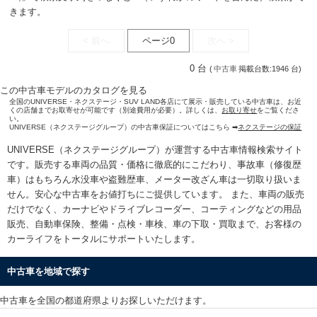
きます。
< 前へ
ページ0
次へ >
0 台
(
中古車
掲載台数:1946 台)
この中古車モデルのカタログを見る
全国のUNIVERSE・ネクステージ・SUV LAND各店にて展示・販売している中古車は、お近
くの店舗までお取寄せが可能です（別途費用が必要）。詳しくは、
お取り寄せ
をご覧くださ
い。
UNIVERSE（ネクステージグループ）の中古車保証についてはこちら ➡
ネクステージの保証
UNIVERSE（ネクステージグループ）が運営する
中古車情報検索
サイト
です。販売する車両の品質・価格に徹底的にこだわり、事故車（修復歴
車）はもちろん水没車や盗難歴車、メーター改ざん車は一切取り扱いま
せん。安心な
中古車をお値打ちに
ご提供しています。 また、車両の販売
だけでなく、カーナビやドライブレコーダー、コーティングなどの用品
販売、自動車保険、整備・点検・車検、車の下取・買取まで、お客様の
カーライフをトータルにサポートいたします。
中古車を地域で探す
中古車を全国の都道府県よりお探しいただけます。