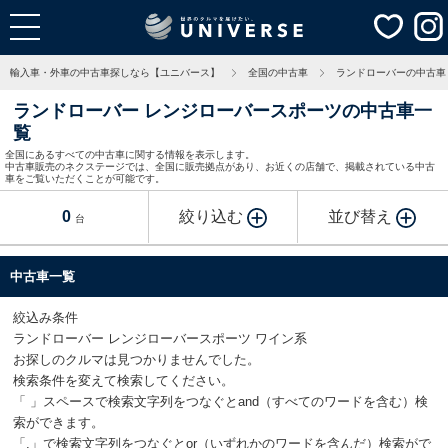
輸入車・外車の中古車探しなら【ユニバース】
全国の中古車
ランドローバーの中古車
ランドローバー レンジローバースポーツの中古車一
覧
全国にあるすべての中古車に関する情報を表示します。
中古車販売のネクステージでは、全国に販売拠点があり、お近くの店舗で、掲載されている中古
車をご覧いただくことが可能です。
0
絞り込む
並び替え
台
中古車一覧
絞込み条件
ランドローバー レンジローバースポーツ ワイン系
お探しのクルマは見つかりませんでした。
検索条件を変えて検索してください。
「 」スペースで検索文字列をつなぐとand（すべてのワードを含む）検
索ができます。
「,」で検索文字列をつなぐとor（いずれかのワードを含んだ）検索がで