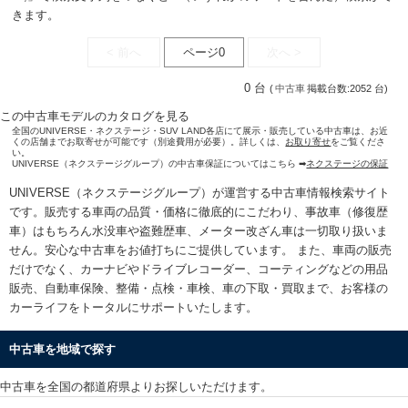
きます。
< 前へ
ページ0
次へ >
0 台
(
中古車
掲載台数:2052 台)
この中古車モデルのカタログを見る
全国のUNIVERSE・ネクステージ・SUV LAND各店にて展示・販売している中古車は、お近
くの店舗までお取寄せが可能です（別途費用が必要）。詳しくは、
お取り寄せ
をご覧くださ
い。
UNIVERSE（ネクステージグループ）の中古車保証についてはこちら ➡
ネクステージの保証
UNIVERSE（ネクステージグループ）が運営する
中古車情報検索
サイト
です。販売する車両の品質・価格に徹底的にこだわり、事故車（修復歴
車）はもちろん水没車や盗難歴車、メーター改ざん車は一切取り扱いま
せん。安心な
中古車をお値打ちに
ご提供しています。 また、車両の販売
だけでなく、カーナビやドライブレコーダー、コーティングなどの用品
販売、自動車保険、整備・点検・車検、車の下取・買取まで、お客様の
カーライフをトータルにサポートいたします。
中古車を地域で探す
中古車を全国の都道府県よりお探しいただけます。