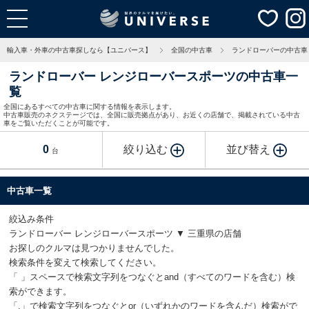
輸入車・外車の中古車探しなら【ユニバース】
全国の中古車
ランドローバーの中古車
ランドローバー レンジローバースポーツの中古車一
覧
全国にあるすべての中古車に関する情報を表示します。
中古車販売のネクステージでは、全国に販売拠点があり、お近くの店舗で、掲載されている中古
車をご覧いただくことが可能です。
0
絞り込む
並び替え
台
中古車一覧
絞込み条件
ランドローバー レンジローバースポーツ ▼ 三重県の店舗
お探しのクルマは見つかりませんでした。
検索条件を変えて検索してください。
「 」スペースで検索文字列をつなぐとand（すべてのワードを含む）検
索ができます。
「,」で検索文字列をつなぐとor（いずれかのワードを含んだ）検索がで