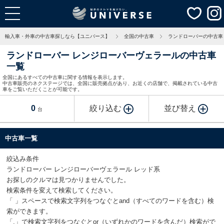
輸入車・外車の中古車探しなら【ユニバース】
全国の中古車
ランドローバーの中古車
ランドローバー レンジローバーヴェラールの中古車
一覧
全国にあるすべての中古車に関する情報を表示します。
中古車販売のネクステージでは、全国に販売拠点があり、お近くの店舗で、掲載されている中古
車をご覧いただくことが可能です。
0
絞り込む
並び替え
台
中古車一覧
絞込み条件
ランドローバー レンジローバーヴェラール レッド系
お探しのクルマは見つかりませんでした。
検索条件を変えて検索してください。
「 」スペースで検索文字列をつなぐとand（すべてのワードを含む）検
索ができます。
「,」で検索文字列をつなぐとor（いずれかのワードを含んだ）検索がで