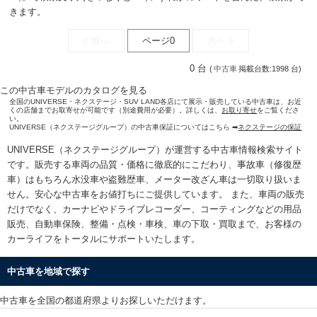
きます。
< 前へ
ページ0
次へ >
0 台
(
中古車
掲載台数:1998 台)
この中古車モデルのカタログを見る
全国のUNIVERSE・ネクステージ・SUV LAND各店にて展示・販売している中古車は、お近
くの店舗までお取寄せが可能です（別途費用が必要）。詳しくは、
お取り寄せ
をご覧くださ
い。
UNIVERSE（ネクステージグループ）の中古車保証についてはこちら ➡
ネクステージの保証
UNIVERSE（ネクステージグループ）が運営する
中古車情報検索
サイト
です。販売する車両の品質・価格に徹底的にこだわり、事故車（修復歴
車）はもちろん水没車や盗難歴車、メーター改ざん車は一切取り扱いま
せん。安心な
中古車をお値打ちに
ご提供しています。 また、車両の販売
だけでなく、カーナビやドライブレコーダー、コーティングなどの用品
販売、自動車保険、整備・点検・車検、車の下取・買取まで、お客様の
カーライフをトータルにサポートいたします。
中古車を地域で探す
中古車を全国の都道府県よりお探しいただけます。