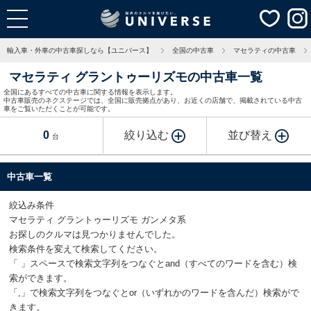
輸入車・外車の中古車探しなら【ユニバース】
全国の中古車
マセラティの中古車
マセラティ グラントゥーリズモの中古車一覧
全国にあるすべての中古車に関する情報を表示します。
中古車販売のネクステージでは、全国に販売拠点があり、お近くの店舗で、掲載されている中古
車をご覧いただくことが可能です。
0
絞り込む
並び替え
台
中古車一覧
絞込み条件
マセラティ グラントゥーリズモ ガンメタ系
お探しのクルマは見つかりませんでした。
検索条件を変えて検索してください。
「 」スペースで検索文字列をつなぐとand（すべてのワードを含む）検
索ができます。
「,」で検索文字列をつなぐとor（いずれかのワードを含んだ）検索がで
きます。