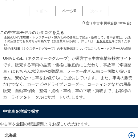
< 前へ
ページ0
次へ >
0 台
(
中古車
掲載台数:2034 台)
この中古車モデルのカタログを見る
全国のUNIVERSE・ネクステージ・SUV LAND各店にて展示・販売している中古車は、お近
くの店舗までお取寄せが可能です（別途費用が必要）。詳しくは、
お取り寄せ
をご覧くださ
い。
UNIVERSE（ネクステージグループ）の中古車保証についてはこちら ➡
ネクステージの保証
UNIVERSE（ネクステージグループ）が運営する
中古車情報検索
サイト
です。販売する車両の品質・価格に徹底的にこだわり、事故車（修復歴
車）はもちろん水没車や盗難歴車、メーター改ざん車は一切取り扱いま
せん。安心な
中古車をお値打ちに
ご提供しています。 また、車両の販売
だけでなく、カーナビやドライブレコーダー、コーティングなどの用品
販売、自動車保険、整備・点検・車検、車の下取・買取まで、お客様の
カーライフをトータルにサポートいたします。
中古車を地域で探す
中古車を全国の都道府県よりお探しいただけます。
北海道