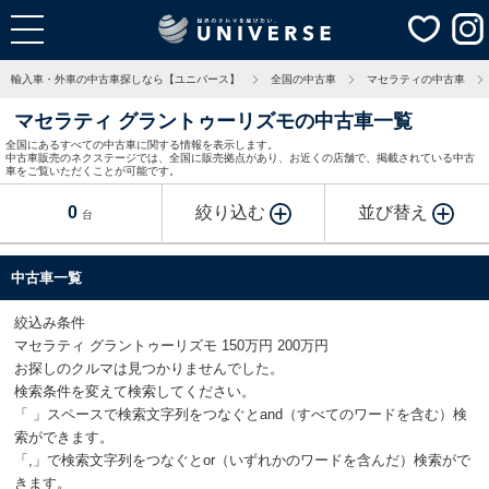
輸入車・外車の中古車探しなら【ユニバース】
全国の中古車
マセラティの中古車
マセラティ グラントゥーリズモの中古車一覧
全国にあるすべての中古車に関する情報を表示します。
中古車販売のネクステージでは、全国に販売拠点があり、お近くの店舗で、掲載されている中古
車をご覧いただくことが可能です。
0
絞り込む
並び替え
台
中古車一覧
絞込み条件
マセラティ グラントゥーリズモ 150万円 200万円
お探しのクルマは見つかりませんでした。
検索条件を変えて検索してください。
「 」スペースで検索文字列をつなぐとand（すべてのワードを含む）検
索ができます。
「,」で検索文字列をつなぐとor（いずれかのワードを含んだ）検索がで
きます。