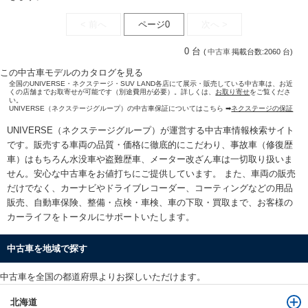
< 前へ
ページ0
次へ >
0 台
(
中古車
掲載台数:2060 台)
この中古車モデルのカタログを見る
全国のUNIVERSE・ネクステージ・SUV LAND各店にて展示・販売している中古車は、お近
くの店舗までお取寄せが可能です（別途費用が必要）。詳しくは、
お取り寄せ
をご覧くださ
い。
UNIVERSE（ネクステージグループ）の中古車保証についてはこちら ➡
ネクステージの保証
UNIVERSE（ネクステージグループ）が運営する
中古車情報検索
サイト
です。販売する車両の品質・価格に徹底的にこだわり、事故車（修復歴
車）はもちろん水没車や盗難歴車、メーター改ざん車は一切取り扱いま
せん。安心な
中古車をお値打ちに
ご提供しています。 また、車両の販売
だけでなく、カーナビやドライブレコーダー、コーティングなどの用品
販売、自動車保険、整備・点検・車検、車の下取・買取まで、お客様の
カーライフをトータルにサポートいたします。
中古車を地域で探す
中古車を全国の都道府県よりお探しいただけます。
北海道