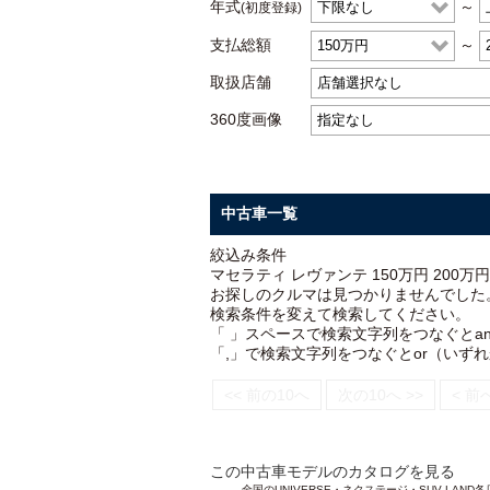
年式
～
(初度登録)
支払総額
～
取扱店舗
360度画像
中古車一覧
絞込み条件
マセラティ レヴァンテ 150万円 200万円
お探しのクルマは見つかりませんでした
検索条件を変えて検索してください。
「 」スペースで検索文字列をつなぐとa
「,」で検索文字列をつなぐとor（いず
<< 前の10へ
次の10へ >>
< 前
この中古車モデルのカタログを見る
全国のUNIVERSE・ネクステージ・SUV L