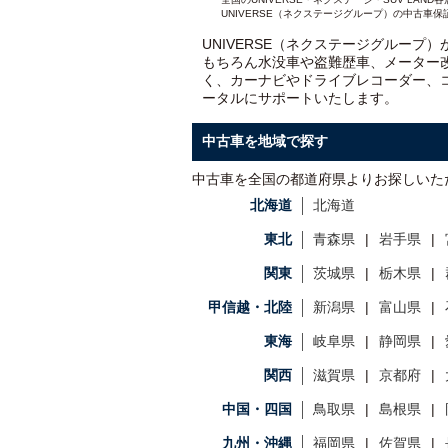
UNIVERSE（ネクステージグループ）の中古車保
UNIVERSE（ネクステージグループ
もちろん水没車や盗難歴車、メーター
く、カーナビやドライブレコーダー、
ータルにサポートいたします。
中古車を地域で探す
中古車を全国の都道府県よりお探しいた
北海道
北海道
東北
青森県
岩手県
関東
茨城県
栃木県
甲信越・北陸
新潟県
富山県
東海
岐阜県
静岡県
関西
滋賀県
京都府
中国・四国
鳥取県
島根県
九州・沖縄
福岡県
佐賀県