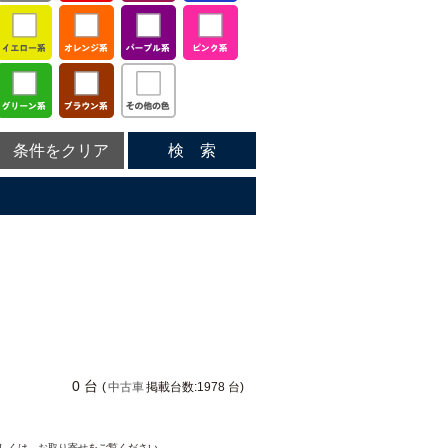
条件をクリア
検 索
0 台
(
中古車
掲載台数:1978 台)
詳しくは、
お取り寄せ
をご覧ください。