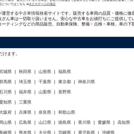
証についてはこちら ➡
ネクステージの保証
）が運営する
中古車情報検索
サイトです。販売する車両の品質・価格に徹
改ざん車は一切取り扱いません。安心な
中古車をお値打ちに
ご提供して
コーティングなどの用品販売、自動車保険、整備・点検・車検、車の下
だけます。
宮城県
秋田県
山形県
福島県
群馬県
埼玉県
千葉県
東京都
神奈川県
石川県
福井県
山梨県
長野県
愛知県
三重県
大阪府
兵庫県
奈良県
和歌山県
岡山県
広島県
山口県
徳島県
香川県
愛媛県
高知県
長崎県
熊本県
大分県
宮崎県
鹿児島県
沖縄県