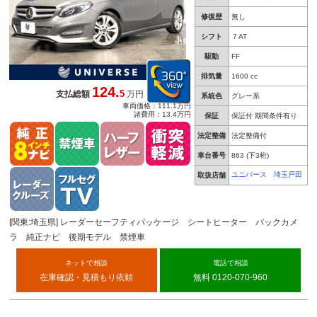
修復歴
無し
シフト
７AT
駆動
FF
排気量
1600 cc
124.
5
支払総額
万円
系統色
グレー系
車両価格：111.1万円
諸費用：13.4万円
保証
保証付 期間条件有り
法定整備
法定整備付
車台番号
863
(下3桁)
ユニバース 埼玉戸田
取扱店舗
[関東:埼玉県] レーダーセーフティパッケージ シートヒーター バックカメ
ラ 純正ナビ 後期モデル 禁煙車
ネットで相談
電話で相談
在庫確認・見積もり依頼
無料 0120-070-960