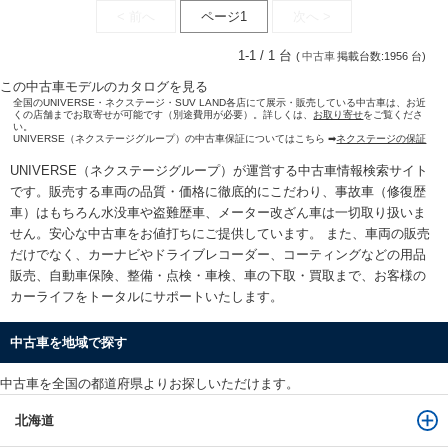
< 前へ
ページ1
次へ >
1-1 / 1 台
(
中古車
掲載台数:1956 台)
この中古車モデルのカタログを見る
全国のUNIVERSE・ネクステージ・SUV LAND各店にて展示・販売している中古車は、お近
くの店舗までお取寄せが可能です（別途費用が必要）。詳しくは、
お取り寄せ
をご覧くださ
い。
UNIVERSE（ネクステージグループ）の中古車保証についてはこちら ➡
ネクステージの保証
UNIVERSE（ネクステージグループ）が運営する
中古車情報検索
サイト
です。販売する車両の品質・価格に徹底的にこだわり、事故車（修復歴
車）はもちろん水没車や盗難歴車、メーター改ざん車は一切取り扱いま
せん。安心な
中古車をお値打ちに
ご提供しています。 また、車両の販売
だけでなく、カーナビやドライブレコーダー、コーティングなどの用品
販売、自動車保険、整備・点検・車検、車の下取・買取まで、お客様の
カーライフをトータルにサポートいたします。
中古車を地域で探す
中古車を全国の都道府県よりお探しいただけます。
北海道