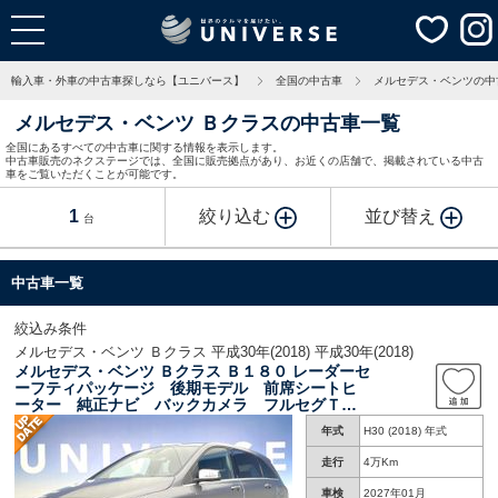
輸入車・外車の中古車探しなら【ユニバース】
全国の中古車
メルセデス・ベンツの中
メルセデス・ベンツ Ｂクラスの中古車一覧
全国にあるすべての中古車に関する情報を表示します。
中古車販売のネクステージでは、全国に販売拠点があり、お近くの店舗で、掲載されている中古
車をご覧いただくことが可能です。
1
絞り込む
並び替え
台
中古車一覧
絞込み条件
メルセデス・ベンツ Ｂクラス 平成30年(2018) 平成30年(2018)
メルセデス・ベンツ Ｂクラス Ｂ１８０ レーダーセ
ーフティパッケージ 後期モデル 前席シートヒ
ーター 純正ナビ バックカメラ フルセグＴ
Ｖ Ｂｌｕｅｔｏｏｔｈ 禁煙車 ハーフレザー
年式
H30 (2018) 年式
シート ＥＴＣ ＬＥＤヘッドライト アイドリ
ングストップ
走行
4万Km
車検
2027年01月