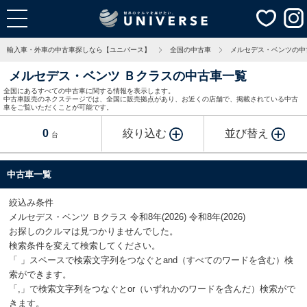
輸入車・外車の中古車探しなら【ユニバース】
全国の中古車
メルセデス・ベンツの中
メルセデス・ベンツ Ｂクラスの中古車一覧
全国にあるすべての中古車に関する情報を表示します。
中古車販売のネクステージでは、全国に販売拠点があり、お近くの店舗で、掲載されている中古
車をご覧いただくことが可能です。
0
絞り込む
並び替え
台
中古車一覧
絞込み条件
メルセデス・ベンツ Ｂクラス 令和8年(2026) 令和8年(2026)
お探しのクルマは見つかりませんでした。
検索条件を変えて検索してください。
「 」スペースで検索文字列をつなぐとand（すべてのワードを含む）検
索ができます。
「,」で検索文字列をつなぐとor（いずれかのワードを含んだ）検索がで
きます。