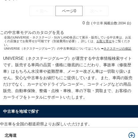
< 前へ
ページ0
次へ >
0 台
(
中古車
掲載台数:2034 台)
この中古車モデルのカタログを見る
全国のUNIVERSE・ネクステージ・SUV LAND各店にて展示・販売している中古車は、お近
くの店舗までお取寄せが可能です（別途費用が必要）。詳しくは、
お取り寄せ
をご覧くださ
い。
UNIVERSE（ネクステージグループ）の中古車保証についてはこちら ➡
ネクステージの保証
UNIVERSE（ネクステージグループ）が運営する
中古車情報検索
サイト
です。販売する車両の品質・価格に徹底的にこだわり、事故車（修復歴
車）はもちろん水没車や盗難歴車、メーター改ざん車は一切取り扱いま
せん。安心な
中古車をお値打ちに
ご提供しています。 また、車両の販売
だけでなく、カーナビやドライブレコーダー、コーティングなどの用品
販売、自動車保険、整備・点検・車検、車の下取・買取まで、お客様の
カーライフをトータルにサポートいたします。
中古車を地域で探す
中古車を全国の都道府県よりお探しいただけます。
北海道