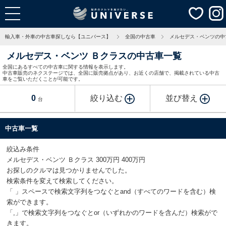
輸入車・外車の中古車探しなら【ユニバース】
全国の中古車
メルセデス・ベンツの中
メルセデス・ベンツ Ｂクラスの中古車一覧
全国にあるすべての中古車に関する情報を表示します。
中古車販売のネクステージでは、全国に販売拠点があり、お近くの店舗で、掲載されている中古
車をご覧いただくことが可能です。
0
絞り込む
並び替え
台
中古車一覧
絞込み条件
メルセデス・ベンツ Ｂクラス 300万円 400万円
お探しのクルマは見つかりませんでした。
検索条件を変えて検索してください。
「 」スペースで検索文字列をつなぐとand（すべてのワードを含む）検
索ができます。
「,」で検索文字列をつなぐとor（いずれかのワードを含んだ）検索がで
きます。