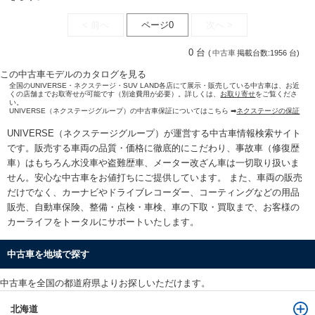
< 前へ
ページ0
次へ >
0 台
(
中古車
掲載台数:1956 台)
この中古車モデルのカタログを見る
全国のUNIVERSE・ネクステージ・SUV LAND各店にて展示・販売している中古車は、お近
くの店舗までお取寄せが可能です（別途費用が必要）。詳しくは、
お取り寄せ
をご覧くださ
い。
UNIVERSE（ネクステージグループ）の中古車保証についてはこちら ➡
ネクステージの保証
UNIVERSE（ネクステージグループ）が運営する
中古車情報検索
サイト
です。販売する車両の品質・価格に徹底的にこだわり、事故車（修復歴
車）はもちろん水没車や盗難歴車、メーター改ざん車は一切取り扱いま
せん。安心な
中古車をお値打ちに
ご提供しています。 また、車両の販売
だけでなく、カーナビやドライブレコーダー、コーティングなどの用品
販売、自動車保険、整備・点検・車検、車の下取・買取まで、お客様の
カーライフをトータルにサポートいたします。
中古車を地域で探す
中古車を全国の都道府県よりお探しいただけます。
北海道