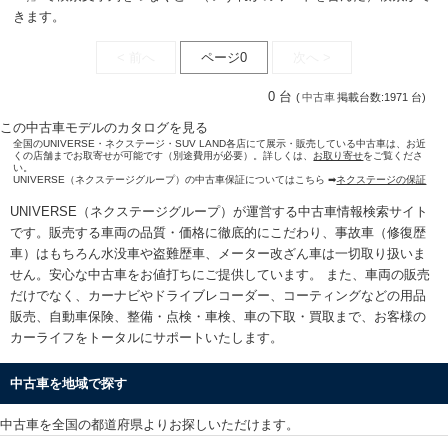
きます。
< 前へ
ページ0
次へ >
0 台
(
中古車
掲載台数:1971 台)
この中古車モデルのカタログを見る
全国のUNIVERSE・ネクステージ・SUV LAND各店にて展示・販売している中古車は、お近
くの店舗までお取寄せが可能です（別途費用が必要）。詳しくは、
お取り寄せ
をご覧くださ
い。
UNIVERSE（ネクステージグループ）の中古車保証についてはこちら ➡
ネクステージの保証
UNIVERSE（ネクステージグループ）が運営する
中古車情報検索
サイト
です。販売する車両の品質・価格に徹底的にこだわり、事故車（修復歴
車）はもちろん水没車や盗難歴車、メーター改ざん車は一切取り扱いま
せん。安心な
中古車をお値打ちに
ご提供しています。 また、車両の販売
だけでなく、カーナビやドライブレコーダー、コーティングなどの用品
販売、自動車保険、整備・点検・車検、車の下取・買取まで、お客様の
カーライフをトータルにサポートいたします。
中古車を地域で探す
中古車を全国の都道府県よりお探しいただけます。