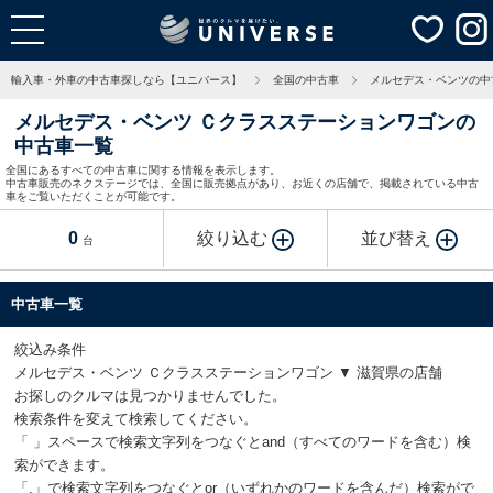
輸入車・外車の中古車探しなら【ユニバース】
全国の中古車
メルセデス・ベンツの中
メルセデス・ベンツ Ｃクラスステーションワゴンの
中古車一覧
全国にあるすべての中古車に関する情報を表示します。
中古車販売のネクステージでは、全国に販売拠点があり、お近くの店舗で、掲載されている中古
車をご覧いただくことが可能です。
0
絞り込む
並び替え
台
中古車一覧
絞込み条件
メルセデス・ベンツ Ｃクラスステーションワゴン ▼ 滋賀県の店舗
お探しのクルマは見つかりませんでした。
検索条件を変えて検索してください。
「 」スペースで検索文字列をつなぐとand（すべてのワードを含む）検
索ができます。
「,」で検索文字列をつなぐとor（いずれかのワードを含んだ）検索がで