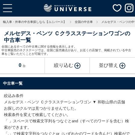
輸入車・外車の中古車探しなら【ユニバース】
全国の中古車
メルセデス・ベンツの中
メルセデス・ベンツ Ｃクラスステーションワゴンの
中古車一覧
全国にあるすべての中古車に関する情報を表示します。
中古車販売のネクステージでは、全国に販売拠点があり、お近くの店舗で、掲載されている中古
車をご覧いただくことが可能です。
0
絞り込む
並び替え
台
中古車一覧
絞込み条件
メルセデス・ベンツ Ｃクラスステーションワゴン ▼ 和歌山県の店舗
お探しのクルマは見つかりませんでした。
検索条件を変えて検索してください。
「 」スペースで検索文字列をつなぐとand（すべてのワードを含む）検
索ができます。
「,」で検索文字列をつなぐとor（いずれかのワードを含んだ）検索がで