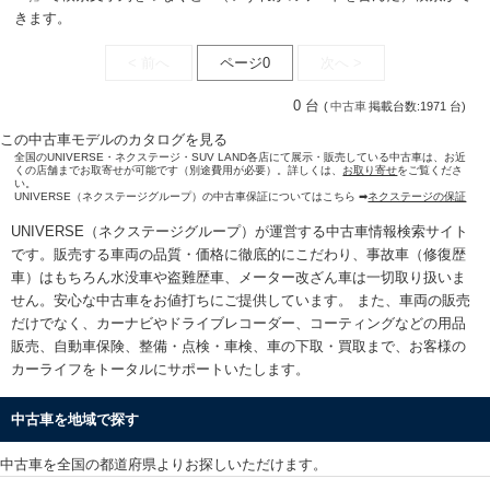
きます。
< 前へ
ページ0
次へ >
0 台
(
中古車
掲載台数:1971 台)
この中古車モデルのカタログを見る
全国のUNIVERSE・ネクステージ・SUV LAND各店にて展示・販売している中古車は、お近
くの店舗までお取寄せが可能です（別途費用が必要）。詳しくは、
お取り寄せ
をご覧くださ
い。
UNIVERSE（ネクステージグループ）の中古車保証についてはこちら ➡
ネクステージの保証
UNIVERSE（ネクステージグループ）が運営する
中古車情報検索
サイト
です。販売する車両の品質・価格に徹底的にこだわり、事故車（修復歴
車）はもちろん水没車や盗難歴車、メーター改ざん車は一切取り扱いま
せん。安心な
中古車をお値打ちに
ご提供しています。 また、車両の販売
だけでなく、カーナビやドライブレコーダー、コーティングなどの用品
販売、自動車保険、整備・点検・車検、車の下取・買取まで、お客様の
カーライフをトータルにサポートいたします。
中古車を地域で探す
中古車を全国の都道府県よりお探しいただけます。