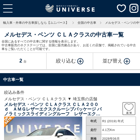
輸入車・外車の中古車探しなら【ユニバース】
全国の中古車
メルセデス・ベンツの中
メルセデス・ベンツ ＣＬＡクラスの中古車一覧
全国にあるすべての中古車に関する情報を表示します。
中古車販売のネクステージでは、全国に販売拠点があり、お近くの店舗で、掲載されている中古
車をご覧いただくことが可能です。
2
絞り込む
並び替え
台
中古車一覧
絞込み条件
メルセデス・ベンツ ＣＬＡクラス ▼ 埼玉県の店舗
メルセデス・ベンツ ＣＬＡクラス ＣＬＡ２００
ｄ ＡＭＧレザーエクスクルーシブパッケージ パ
ノラミックスライディングルーフ レザーエクス
クルーシブ／アドバンスド／ナビゲーション／レ
年式
R1 (2019) 年式
ーダーセーフティパッケージ 赤革シート ３６
０度カメラシステム ヘッドアップディスプレ
走行
4.1万Km
イ 前席シートヒーター
車検
2028年06月