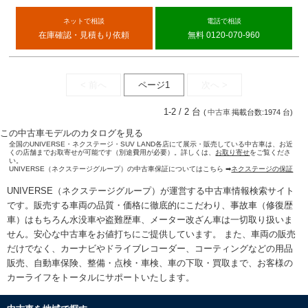
ネットで相談
電話で相談
在庫確認・見積もり依頼
無料 0120-070-960
< 前へ
ページ1
次へ >
1-2 / 2 台
(
中古車
掲載台数:1974 台)
この中古車モデルのカタログを見る
全国のUNIVERSE・ネクステージ・SUV LAND各店にて展示・販売している中古車は、お近
くの店舗までお取寄せが可能です（別途費用が必要）。詳しくは、
お取り寄せ
をご覧くださ
い。
UNIVERSE（ネクステージグループ）の中古車保証についてはこちら ➡
ネクステージの保証
UNIVERSE（ネクステージグループ）が運営する
中古車情報検索
サイト
です。販売する車両の品質・価格に徹底的にこだわり、事故車（修復歴
車）はもちろん水没車や盗難歴車、メーター改ざん車は一切取り扱いま
せん。安心な
中古車をお値打ちに
ご提供しています。 また、車両の販売
だけでなく、カーナビやドライブレコーダー、コーティングなどの用品
販売、自動車保険、整備・点検・車検、車の下取・買取まで、お客様の
カーライフをトータルにサポートいたします。