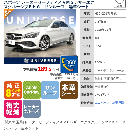
スポーツ レーダーセーフティ／ＡＭＧレザーエク
スクルーシブＰＫＧ サンルーフ 黒革シート
ｈａｒｍａｎ／ｋａｒｄｏｎスピーカー シート
年式
H29 (2017) 年式
ヒーター 禁煙車 バックカメラ 純正ナビ Ｅ
ＴＣ パワーシート
走行
5.3万Km
車検
2028年03月
修復歴
無し
シフト
７AT
駆動
FF
排気量
1600 cc
189.
5
支払総額
万円
系統色
ゴールド・シルバー系
車両価格：175.3万円
諸費用：14.2万円
保証
保証付 期間条件有り
法定整備
法定整備付
車台番号
770
(下3桁)
ユニバース 埼玉戸田
取扱店舗
[関東:埼玉県] レーダーセーフティ／ＡＭＧレザーエクスクルーシブＰＫＧ サ
ンルーフ 黒革シート