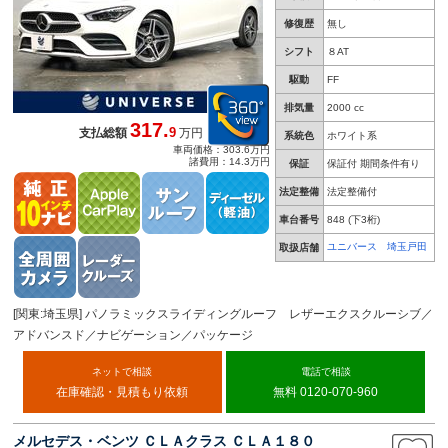
修復歴
無し
シフト
８AT
駆動
FF
排気量
2000 cc
317.
9
支払総額
万円
系統色
ホワイト系
車両価格：303.6万円
諸費用：14.3万円
保証
保証付 期間条件有り
法定整備
法定整備付
車台番号
848
(下3桁)
ユニバース 埼玉戸田
取扱店舗
[関東:埼玉県] パノラミックスライディングルーフ レザーエクスクルーシブ／
アドバンスド／ナビゲーション／パッケージ
ネットで相談
電話で相談
在庫確認・見積もり依頼
無料 0120-070-960
メルセデス・ベンツ ＣＬＡクラス ＣＬＡ１８０