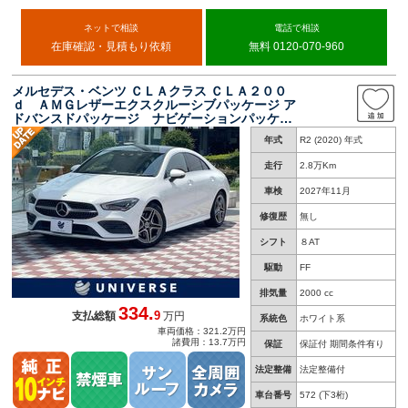
ネットで相談
電話で相談
在庫確認・見積もり依頼
無料 0120-070-960
メルセデス・ベンツ ＣＬＡクラス ＣＬＡ２００
ｄ ＡＭＧレザーエクスクルーシブパッケージ ア
ドバンスドパッケージ ナビゲーションパッケー
ジ パノラミックスライディングルーフ アダプ
年式
R2 (2020) 年式
ティブクルーズコントロール ３６０度カメラシ
ステム 前席シートヒーター 純正ナビ フルセ
走行
2.8万Km
グ 禁煙車 ＥＴＣ
車検
2027年11月
修復歴
無し
シフト
８AT
駆動
FF
排気量
2000 cc
334.
9
支払総額
万円
系統色
ホワイト系
車両価格：321.2万円
諸費用：13.7万円
保証
保証付 期間条件有り
法定整備
法定整備付
車台番号
572
(下3桁)