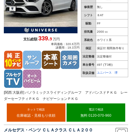
修復歴
無し
シフト
８AT
駆動
FF
排気量
2000 cc
339.
9
支払総額
万円
系統色
ホワイト系
車両価格：320.6万円
諸費用：19.3万円
保証
保証付 期間条件有り
法定整備
法定整備付
車台番号
497
(下3桁)
ユニバース 堺
取扱店舗
[関西:大阪府] パノラミックスライディングルーフ アドバンスドＰＫＧ レー
ダーセーフティＰＫＧ ナビゲーションＰＫＧ
ネットで相談
電話で相談
在庫確認・見積もり依頼
無料 0120-070-960
メルセデス・ベンツ ＣＬＡクラス ＣＬＡ２００