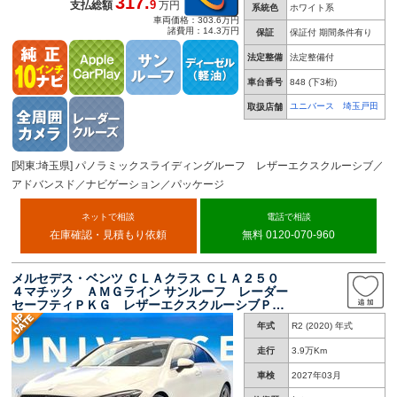
317.
9
支払総額
万円
系統色
ホワイト系
車両価格：303.6万円
諸費用：14.3万円
保証
保証付 期間条件有り
法定整備
法定整備付
車台番号
848
(下3桁)
ユニバース 埼玉戸田
取扱店舗
[関東:埼玉県] パノラミックスライディングルーフ レザーエクスクルーシブ／
アドバンスド／ナビゲーション／パッケージ
ネットで相談
電話で相談
在庫確認・見積もり依頼
無料 0120-070-960
メルセデス・ベンツ ＣＬＡクラス ＣＬＡ２５０
４マチック ＡＭＧライン サンルーフ レーダー
セーフティＰＫＧ レザーエクスクルーシブＰＫ
Ｇ アドバンスドＰＫＧ ナビゲーションＰＫ
年式
R2 (2020) 年式
Ｇ 黒革シート シートヒーター パワーシー
ト Ａｐｐｌｅ ＣａｒＰｌａｙ マルチビーム
走行
3.9万Km
ＬＥＤ
車検
2027年03月