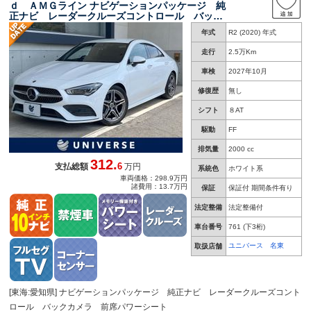
ｄ ＡＭＧライン ナビゲーションパッケージ 純
正ナビ レーダークルーズコントロール バック
カメラ 前席パワーシート 前席シートヒータ
年式
R2 (2020) 年式
ー アンビエントライト ＬＥＤヘッド キーレ
スゴー ＥＴＣ車載器 コーナーセンサー
走行
2.5万Km
車検
2027年10月
修復歴
無し
シフト
８AT
駆動
FF
排気量
2000 cc
312.
6
支払総額
万円
系統色
ホワイト系
車両価格：298.9万円
諸費用：13.7万円
保証
保証付 期間条件有り
法定整備
法定整備付
車台番号
761
(下3桁)
ユニバース 名東
取扱店舗
[東海:愛知県] ナビゲーションパッケージ 純正ナビ レーダークルーズコント
ロール バックカメラ 前席パワーシート