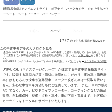
[東海:愛知県] アンビエントライト 純正ナビ バックカメラ メモリ付きパワ
ーシート シートヒーター ハーフレザー
< 前へ
ページ1
次へ >
1-7 / 7 台
(
中古車
掲載台数:2026 台)
この中古車モデルのカタログを見る
全国のUNIVERSE・ネクステージ・SUV LAND各店にて展示・販売している中古車は、お近
くの店舗までお取寄せが可能です（別途費用が必要）。詳しくは、
お取り寄せ
をご覧くださ
い。
UNIVERSE（ネクステージグループ）の中古車保証についてはこちら ➡
ネクステージの保証
UNIVERSE（ネクステージグループ）が運営する
中古車情報検索
サイト
です。販売する車両の品質・価格に徹底的にこだわり、事故車（修復歴
車）はもちろん水没車や盗難歴車、メーター改ざん車は一切取り扱いま
せん。安心な
中古車をお値打ちに
ご提供しています。 また、車両の販売
だけでなく、カーナビやドライブレコーダー、コーティングなどの用品
販売、自動車保険、整備・点検・車検、車の下取・買取まで、お客様の
カーライフをトータルにサポートいたします。