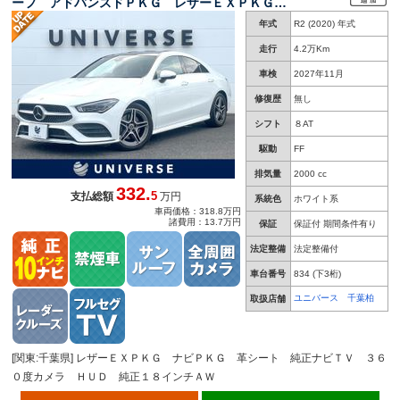
ーフ アドバンスドＰＫＧ レザーＥＸＰＫＧ
ナビＰＫＧ 革シート 純正ナビＴＶ ３６０度
年式
R2 (2020) 年式
カメラ ＨＵＤ アクティブレーンチェンジング
アシスト シートヒーター ＥＴＣ 禁煙車
走行
4.2万Km
車検
2027年11月
修復歴
無し
シフト
８AT
駆動
FF
排気量
2000 cc
332.
5
支払総額
万円
系統色
ホワイト系
車両価格：318.8万円
諸費用：13.7万円
保証
保証付 期間条件有り
法定整備
法定整備付
車台番号
834
(下3桁)
ユニバース 千葉柏
取扱店舗
[関東:千葉県] レザーＥＸＰＫＧ ナビＰＫＧ 革シート 純正ナビＴＶ ３６
０度カメラ ＨＵＤ 純正１８インチＡＷ