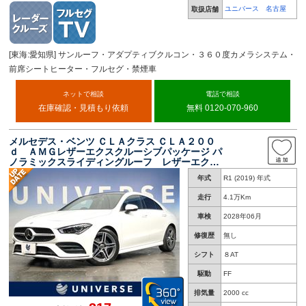
ユニバース 名古屋
取扱店舗
[東海:愛知県] サンルーフ・アダプティブクルコン・３６０度カメラシステム・
前席シートヒーター・フルセグ・禁煙車
ネットで相談
電話で相談
在庫確認・見積もり依頼
無料 0120-070-960
メルセデス・ベンツ ＣＬＡクラス ＣＬＡ２００
ｄ ＡＭＧレザーエクスクルーシブパッケージ パ
ノラミックスライディングルーフ レザーエクス
クルーシブ／アドバンスド／ナビゲーション／レ
年式
R1 (2019) 年式
ーダーセーフティパッケージ 赤革シート ３６
０度カメラシステム ヘッドアップディスプレ
走行
4.1万Km
イ 前席シートヒーター
車検
2028年06月
修復歴
無し
シフト
８AT
駆動
FF
排気量
2000 cc