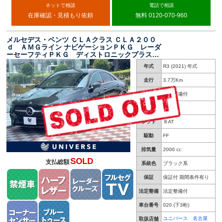
ネットで相談
電話で相談
在庫確認・見積もり依頼
無料 0120-070-960
メルセデス・ベンツ ＣＬＡクラス ＣＬＡ２００
ｄ ＡＭＧライン ナビゲーションＰＫＧ レーダ
ーセーフティＰＫＧ ディストロニックプラス
アンビエントライト 純正ナビ バックカメラ
年式
R3 (2021) 年式
メモリ付きパワーシート シートヒーター ハー
フレザー キーレスゴー 禁煙車 ＥＴＣ
走行
3.7万Km
車検
車検整備付
修復歴
無し
シフト
８AT
駆動
FF
排気量
2000 cc
SOLD
支払総額
系統色
ブラック系
保証
保証付 期間条件有り
法定整備
法定整備付
車台番号
020
(下3桁)
ユニバース 名古屋
取扱店舗