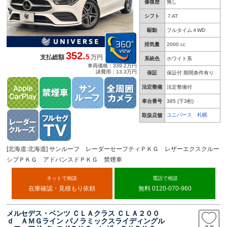
修復歴
無し
シフト
７AT
駆動
フルタイム４WD
排気量
2000 cc
352.
5
支払総額
万円
系統色
ホワイト系
車両価格：339.2万円
諸費用：13.3万円
保証
保証付 期間条件有り
法定整備
法定整備付
車台番号
385
(下3桁)
ユニバース 札幌
取扱店舗
[北海道:北海道] サンルーフ レーダーセーフティＰＫＧ レザーエクスクルー
シブＰＫＧ アドバンスドＰＫＧ 禁煙車
ネットで相談
電話で相談
在庫確認・見積もり依頼
無料 0120-070-960
メルセデス・ベンツ ＣＬＡクラス ＣＬＡ２００
ｄ ＡＭＧライン パノラミックスライディングル