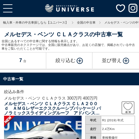
輸入車・外車の中古車探しなら【ユニバース】
全国の中古車
メルセデス・ベンツの中
メルセデス・ベンツ ＣＬＡクラスの中古車一覧
全国にあるすべての中古車に関する情報を表示します。
中古車販売のネクステージでは、全国に販売拠点があり、お近くの店舗で、掲載されている中古
車をご覧いただくことが可能です。
7
絞り込む
並び替え
台
中古車一覧
絞込み条件
メルセデス・ベンツ ＣＬＡクラス 300万円 400万円
メルセデス・ベンツ ＣＬＡクラス ＣＬＡ２００
ｄ ＡＭＧレザーエクスクルーシブパッケージ パ
ノラミックスライディングルーフ アドバンスド
ＰＫＧ レーダーセーフティＰＫＧ ナビゲーシ
年式
R1 (2019) 年式
ョンＰＫＧ 前席パワーシート 前席シートヒー
ター アンビエントライト オートハイビーム
走行
2.4万Km
全周囲カメラ キーレス
車検
車検整備付