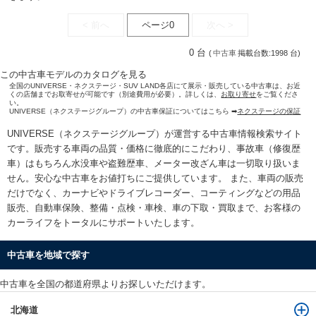
< 前へ
ページ0
次へ >
0 台
(
中古車
掲載台数:1998 台)
この中古車モデルのカタログを見る
全国のUNIVERSE・ネクステージ・SUV LAND各店にて展示・販売している中古車は、お近
くの店舗までお取寄せが可能です（別途費用が必要）。詳しくは、
お取り寄せ
をご覧くださ
い。
UNIVERSE（ネクステージグループ）の中古車保証についてはこちら ➡
ネクステージの保証
UNIVERSE（ネクステージグループ）が運営する
中古車情報検索
サイト
です。販売する車両の品質・価格に徹底的にこだわり、事故車（修復歴
車）はもちろん水没車や盗難歴車、メーター改ざん車は一切取り扱いま
せん。安心な
中古車をお値打ちに
ご提供しています。 また、車両の販売
だけでなく、カーナビやドライブレコーダー、コーティングなどの用品
販売、自動車保険、整備・点検・車検、車の下取・買取まで、お客様の
カーライフをトータルにサポートいたします。
中古車を地域で探す
中古車を全国の都道府県よりお探しいただけます。
北海道