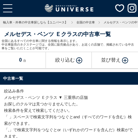
輸入車・外車の中古車探しなら【ユニバース】
全国の中古車
メルセデス・ベンツの中
メルセデス・ベンツ Ｅクラスの中古車一覧
全国にあるすべての中古車に関する情報を表示します。
中古車販売のネクステージでは、全国に販売拠点があり、お近くの店舗で、掲載されている中古
車をご覧いただくことが可能です。
0
絞り込む
並び替え
台
中古車一覧
絞込み条件
メルセデス・ベンツ Ｅクラス ▼ 三重県の店舗
お探しのクルマは見つかりませんでした。
検索条件を変えて検索してください。
「 」スペースで検索文字列をつなぐとand（すべてのワードを含む）検
索ができます。
「,」で検索文字列をつなぐとor（いずれかのワードを含んだ）検索がで
きます。