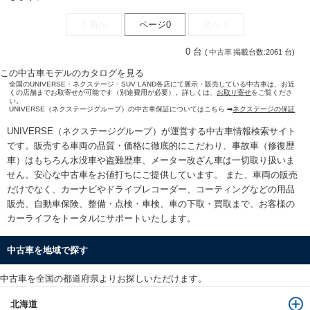
< 前へ
ページ0
次へ >
0 台
(
中古車
掲載台数:2061 台)
この中古車モデルのカタログを見る
全国のUNIVERSE・ネクステージ・SUV LAND各店にて展示・販売している中古車は、お近
くの店舗までお取寄せが可能です（別途費用が必要）。詳しくは、
お取り寄せ
をご覧くださ
い。
UNIVERSE（ネクステージグループ）の中古車保証についてはこちら ➡
ネクステージの保証
UNIVERSE（ネクステージグループ）が運営する
中古車情報検索
サイト
です。販売する車両の品質・価格に徹底的にこだわり、事故車（修復歴
車）はもちろん水没車や盗難歴車、メーター改ざん車は一切取り扱いま
せん。安心な
中古車をお値打ちに
ご提供しています。 また、車両の販売
だけでなく、カーナビやドライブレコーダー、コーティングなどの用品
販売、自動車保険、整備・点検・車検、車の下取・買取まで、お客様の
カーライフをトータルにサポートいたします。
中古車を地域で探す
中古車を全国の都道府県よりお探しいただけます。
北海道