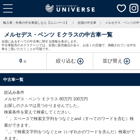
輸入車・外車の中古車探しなら【ユニバース】
全国の中古車
メルセデス・ベンツの中
メルセデス・ベンツ Ｅクラスの中古車一覧
全国にあるすべての中古車に関する情報を表示します。
中古車販売のネクステージでは、全国に販売拠点があり、お近くの店舗で、掲載されている中古
車をご覧いただくことが可能です。
0
絞り込む
並び替え
台
中古車一覧
絞込み条件
メルセデス・ベンツ Ｅクラス 80万円 100万円
お探しのクルマは見つかりませんでした。
検索条件を変えて検索してください。
「 」スペースで検索文字列をつなぐとand（すべてのワードを含む）検
索ができます。
「,」で検索文字列をつなぐとor（いずれかのワードを含んだ）検索がで
きます。