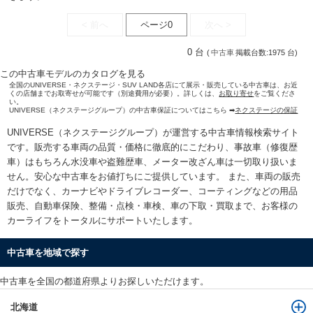
< 前へ
ページ0
次へ >
0 台
(
中古車
掲載台数:1975 台)
この中古車モデルのカタログを見る
全国のUNIVERSE・ネクステージ・SUV LAND各店にて展示・販売している中古車は、お近
くの店舗までお取寄せが可能です（別途費用が必要）。詳しくは、
お取り寄せ
をご覧くださ
い。
UNIVERSE（ネクステージグループ）の中古車保証についてはこちら ➡
ネクステージの保証
UNIVERSE（ネクステージグループ）が運営する
中古車情報検索
サイト
です。販売する車両の品質・価格に徹底的にこだわり、事故車（修復歴
車）はもちろん水没車や盗難歴車、メーター改ざん車は一切取り扱いま
せん。安心な
中古車をお値打ちに
ご提供しています。 また、車両の販売
だけでなく、カーナビやドライブレコーダー、コーティングなどの用品
販売、自動車保険、整備・点検・車検、車の下取・買取まで、お客様の
カーライフをトータルにサポートいたします。
中古車を地域で探す
中古車を全国の都道府県よりお探しいただけます。
北海道