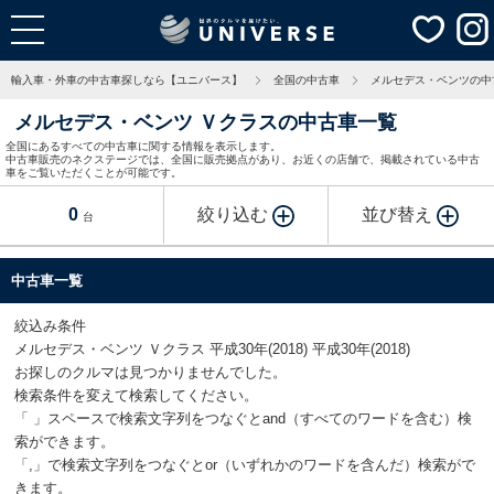
輸入車・外車の中古車探しなら【ユニバース】
全国の中古車
メルセデス・ベンツの中
メルセデス・ベンツ Ｖクラスの中古車一覧
全国にあるすべての中古車に関する情報を表示します。
中古車販売のネクステージでは、全国に販売拠点があり、お近くの店舗で、掲載されている中古
車をご覧いただくことが可能です。
0
絞り込む
並び替え
台
中古車一覧
絞込み条件
メルセデス・ベンツ Ｖクラス 平成30年(2018) 平成30年(2018)
お探しのクルマは見つかりませんでした。
検索条件を変えて検索してください。
「 」スペースで検索文字列をつなぐとand（すべてのワードを含む）検
索ができます。
「,」で検索文字列をつなぐとor（いずれかのワードを含んだ）検索がで
きます。