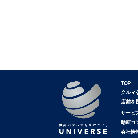
TOP
クルマ
店舗を
サービ
動画コ
会社情