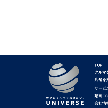
TOP
クルマ
店舗を
サービ
動画コ
会社情