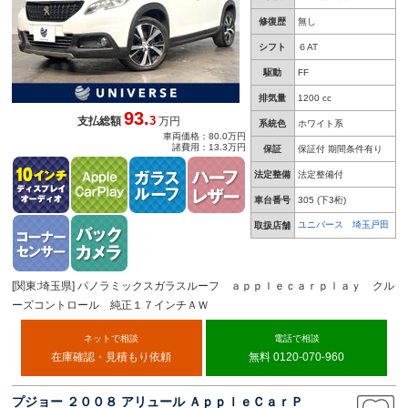
修復歴
無し
シフト
６AT
駆動
FF
排気量
1200 cc
93.
3
支払総額
万円
系統色
ホワイト系
車両価格：80.0万円
諸費用：13.3万円
保証
保証付 期間条件有り
法定整備
法定整備付
車台番号
305
(下3桁)
ユニバース 埼玉戸田
取扱店舗
[関東:埼玉県] パノラミックスガラスルーフ ａｐｐｌｅｃａｒｐｌａｙ クル
ーズコントロール 純正１７インチＡＷ
ネットで相談
電話で相談
在庫確認・見積もり依頼
無料 0120-070-960
プジョー ２００８ アリュール ＡｐｐｌｅＣａｒＰ