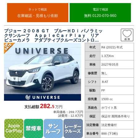
ネットで相談
電話で相談
在庫確認・見積もり依頼
無料 0120-070-960
プジョー ２００８ ＧＴ ブルーＨＤｉ パノラミッ
クサンルーフ ＡｐｐｌｅＣａｒＰｌａｙ リア
ビューカメラ アダプティブクルーズコントロー
ル シートヒーター ハーフレザー 純正１７イ
年式
R4 (2022) 年式
ンチＡＷ ＬＥＤヘッドランプ ＥＴＣ 禁煙車
走行
1.3万Km
車検
2027年05月
修復歴
無し
シフト
８AT
駆動
FF
排気量
1500 cc
282.
5
支払総額
万円
系統色
ホワイト系
車両価格：269.7万円
諸費用：12.8万円
保証
保証付 期間条件有り
法定整備
法定整備付
車台番号
886
(下3桁)