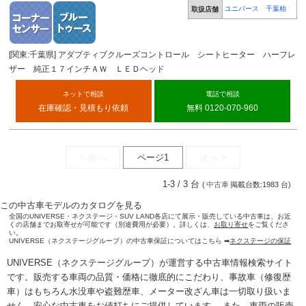
ユニバース 千葉柏
取扱店舗
[関東:千葉県] アダプティブクルーズコントロール シートヒーター ハーフレ
ザー 純正１７インチＡＷ ＬＥＤヘッド
ネットで相談
電話で相談
在庫確認・見積もり依頼
無料 0120-070-960
< 前へ
ページ1
次へ >
1-3 / 3 台
(
中古車
掲載台数:1983 台)
この中古車モデルのカタログを見る
全国のUNIVERSE・ネクステージ・SUV LAND各店にて展示・販売している中古車は、お近
くの店舗までお取寄せが可能です（別途費用が必要）。詳しくは、
お取り寄せ
をご覧くださ
い。
UNIVERSE（ネクステージグループ）の中古車保証についてはこちら ➡
ネクステージの保証
UNIVERSE（ネクステージグループ）が運営する
中古車情報検索
サイト
です。販売する車両の品質・価格に徹底的にこだわり、事故車（修復歴
車）はもちろん水没車や盗難歴車、メーター改ざん車は一切取り扱いま
せん。安心な
中古車をお値打ちに
ご提供しています。 また、車両の販売