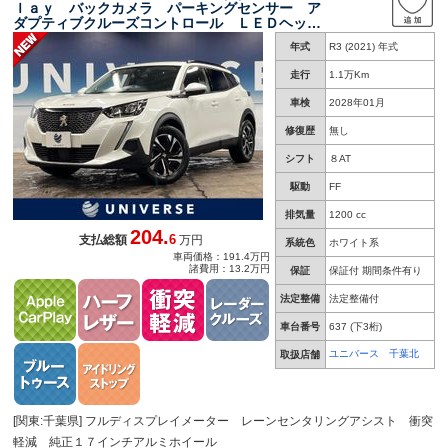
ｌａｙ バックカメラ パーキングセンサー ア
ダプティブクルーズコントロール ＬＥＤヘッド
ランプ スマートキーシステム パドルシフト
年式
R3 (2021) 年式
ＥＴＣ ハーフレザー ワンオーナー
走行
1.1万Km
車検
2028年01月
修復歴
無し
シフト
８AT
駆動
FF
排気量
1200 cc
204.
6
支払総額
万円
系統色
ホワイト系
車両価格：191.4万円
諸費用：13.2万円
保証
保証付 期間条件有り
法定整備
法定整備付
車台番号
637
(下3桁)
ユニバース 千葉北
取扱店舗
[関東:千葉県] フルディスプレイメーター レーンセンタリングアシスト 衝突
軽減 純正１７インチアルミホイール