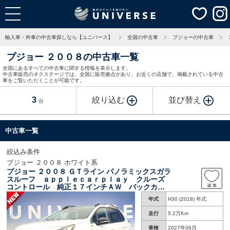
輸入車・外車の中古車探しなら【ユニバース】
全国の中古車
プジョーの中古車
プジョー ２００８の中古車一覧
全国にあるすべての中古車に関する情報を表示します。
中古車販売のネクステージでは、全国に販売拠点があり、お近くの店舗で、掲載されている中古
車をご覧いただくことが可能です。
3
絞り込む
並び替え
台
中古車一覧
絞込み条件
プジョー ２００８ ホワイト系
プジョー ２００８ ＧＴライン パノラミックスガラ
スルーフ ａｐｐｌｅｃａｒｐｌａｙ クルーズ
コントロール 純正１７インチＡＷ バックカメ
ラ ハーフレザーシート ディスプレイオーディ
年式
H30 (2018) 年式
オ クリアランスソナー デュアルオートエアコ
ン
走行
5.2万Km
車検
2027年06月