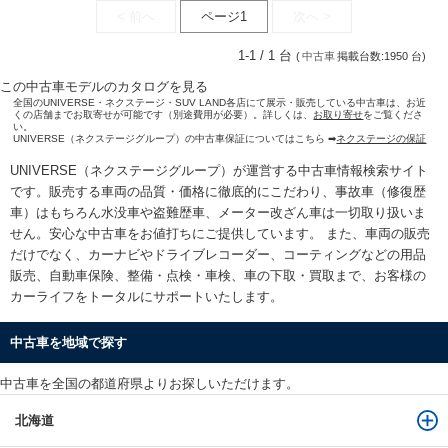
< 前へ
ページ1
次へ >
1-1 / 1 台
(
中古車
掲載台数:1950 台)
この中古車モデルのカタログを見る
全国のUNIVERSE・ネクステージ・SUV LAND各店にて展示・販売している中古車は、お近
くの店舗までお取寄せが可能です（別途費用が必要）。詳しくは、
お取り寄せ
をご覧くださ
い。
UNIVERSE（ネクステージグループ）の中古車保証についてはこちら ➡
ネクステージの保証
UNIVERSE（ネクステージグループ）が運営する
中古車情報検索
サイト
です。販売する車両の品質・価格に徹底的にこだわり、事故車（修復歴
車）はもちろん水没車や盗難歴車、メーター改ざん車は一切取り扱いま
せん。安心な
中古車をお値打ちに
ご提供しています。 また、車両の販売
だけでなく、カーナビやドライブレコーダー、コーティングなどの用品
販売、自動車保険、整備・点検・車検、車の下取・買取まで、お客様の
カーライフをトータルにサポートいたします。
中古車を地域で探す
中古車を全国の都道府県よりお探しいただけます。
北海道