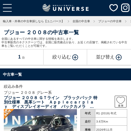
輸入車・外車の中古車探しなら【ユニバース】
全国の中古車
プジョーの中古車
プジョー ２００８の中古車一覧
全国にあるすべての中古車に関する情報を表示します。
中古車販売のネクステージでは、全国に販売拠点があり、お近くの店舗で、掲載されている中古
車をご覧いただくことが可能です。
1
絞り込む
並び替え
台
中古車一覧
絞込み条件
プジョー ２００８ グレー系
プジョー ２００８ ＧＴライン ブラックパック 特
別仕様車 黒革シート Ａｐｐｌｅｃａｒｐｌａ
ｙ ディスプレイオーディオ バックカメラ 衝
突軽減ブレーキ シートヒーター 純正１７イン
年式
R1 (2019) 年式
チ黒塗装アルミ デュアルオートエアコン ＨＩ
Ｄヘッドライト ＥＴＣ
走行
3.6万Km
車検
2026年11月