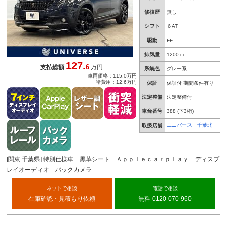
修復歴
無し
シフト
６AT
駆動
FF
排気量
1200 cc
127.
6
支払総額
万円
系統色
グレー系
車両価格：115.0万円
諸費用：12.6万円
保証
保証付 期間条件有り
法定整備
法定整備付
車台番号
388
(下3桁)
ユニバース 千葉北
取扱店舗
[関東:千葉県] 特別仕様車 黒革シート Ａｐｐｌｅｃａｒｐｌａｙ ディスプ
レイオーディオ バックカメラ
ネットで相談
電話で相談
在庫確認・見積もり依頼
無料 0120-070-960