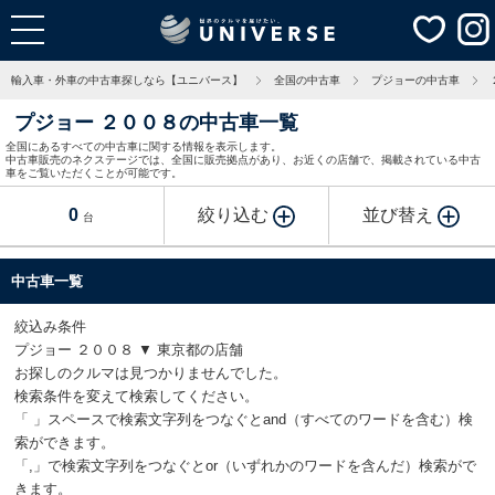
輸入車・外車の中古車探しなら【ユニバース】
全国の中古車
プジョーの中古車
プジョー ２００８の中古車一覧
全国にあるすべての中古車に関する情報を表示します。
中古車販売のネクステージでは、全国に販売拠点があり、お近くの店舗で、掲載されている中古
車をご覧いただくことが可能です。
0
絞り込む
並び替え
台
中古車一覧
絞込み条件
プジョー ２００８ ▼ 東京都の店舗
お探しのクルマは見つかりませんでした。
検索条件を変えて検索してください。
「 」スペースで検索文字列をつなぐとand（すべてのワードを含む）検
索ができます。
「,」で検索文字列をつなぐとor（いずれかのワードを含んだ）検索がで
きます。