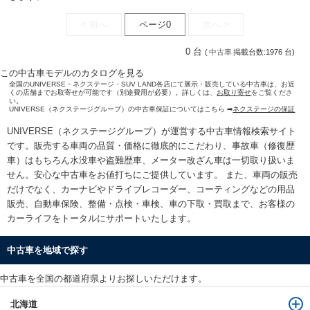
< 前へ
ページ0
次へ >
0 台
(
中古車
掲載台数:1976 台)
この中古車モデルのカタログを見る
全国のUNIVERSE・ネクステージ・SUV LAND各店にて展示・販売している中古車は、お近
くの店舗までお取寄せが可能です（別途費用が必要）。詳しくは、
お取り寄せ
をご覧くださ
い。
UNIVERSE（ネクステージグループ）の中古車保証についてはこちら ➡
ネクステージの保証
UNIVERSE（ネクステージグループ）が運営する
中古車情報検索
サイト
です。販売する車両の品質・価格に徹底的にこだわり、事故車（修復歴
車）はもちろん水没車や盗難歴車、メーター改ざん車は一切取り扱いま
せん。安心な
中古車をお値打ちに
ご提供しています。 また、車両の販売
だけでなく、カーナビやドライブレコーダー、コーティングなどの用品
販売、自動車保険、整備・点検・車検、車の下取・買取まで、お客様の
カーライフをトータルにサポートいたします。
中古車を地域で探す
中古車を全国の都道府県よりお探しいただけます。
北海道