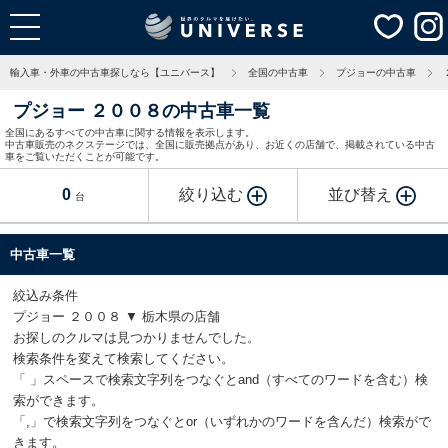
輸入車・外車の中古車探しなら【ユニバース】
全国の中古車
プジョーの中古車
プジョー ２００８の中古車一覧
全国にあるすべての中古車に関する情報を表示します。
中古車販売のネクステージでは、全国に販売拠点があり、お近くの店舗で、掲載されている中古
車をご覧いただくことが可能です。
0
絞り込む
並び替え
台
中古車一覧
絞込み条件
プジョー ２００８ ▼ 栃木県の店舗
お探しのクルマは見つかりませんでした。
検索条件を変えて検索してください。
「 」スペースで検索文字列をつなぐとand（すべてのワードを含む）検
索ができます。
「,」で検索文字列をつなぐとor（いずれかのワードを含んだ）検索がで
きます。