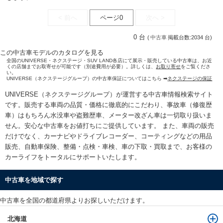
< 前へ
ページ0
次へ >
0 台
(
中古車
掲載台数:2034 台)
この中古車モデルのカタログを見る
全国のUNIVERSE・ネクステージ・SUV LAND各店にて展示・販売している中古車は、お近
くの店舗までお取寄せが可能です（別途費用が必要）。詳しくは、
お取り寄せ
をご覧くださ
い。
UNIVERSE（ネクステージグループ）の中古車保証についてはこちら ➡
ネクステージの保証
UNIVERSE（ネクステージグループ）が運営する
中古車情報検索
サイト
です。販売する車両の品質・価格に徹底的にこだわり、事故車（修復歴
車）はもちろん水没車や盗難歴車、メーター改ざん車は一切取り扱いま
せん。安心な
中古車をお値打ちに
ご提供しています。 また、車両の販売
だけでなく、カーナビやドライブレコーダー、コーティングなどの用品
販売、自動車保険、整備・点検・車検、車の下取・買取まで、お客様の
カーライフをトータルにサポートいたします。
中古車を地域で探す
中古車を全国の都道府県よりお探しいただけます。
北海道