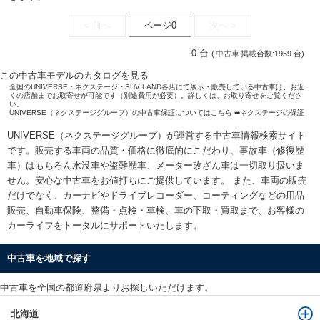
< 前へ
ページ0
次へ >
0 台
(
中古車
掲載台数:1959 台)
この中古車モデルのカタログを見る
全国のUNIVERSE・ネクステージ・SUV LAND各店にて展示・販売している中古車は、お近
くの店舗までお取寄せが可能です（別途費用が必要）。詳しくは、
お取り寄せ
をご覧くださ
い。
UNIVERSE（ネクステージグループ）の中古車保証についてはこちら ➡
ネクステージの保証
UNIVERSE（ネクステージグループ）が運営する
中古車情報検索
サイト
です。販売する車両の品質・価格に徹底的にこだわり、事故車（修復歴
車）はもちろん水没車や盗難歴車、メーター改ざん車は一切取り扱いま
せん。安心な
中古車をお値打ちに
ご提供しています。 また、車両の販売
だけでなく、カーナビやドライブレコーダー、コーティングなどの用品
販売、自動車保険、整備・点検・車検、車の下取・買取まで、お客様の
カーライフをトータルにサポートいたします。
中古車を地域で探す
中古車を全国の都道府県よりお探しいただけます。
北海道