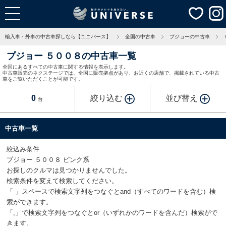
輸入車・外車の中古車探しなら【ユニバース】
全国の中古車
プジョーの中古車
プジョー ５００８の中古車一覧
全国にあるすべての中古車に関する情報を表示します。
中古車販売のネクステージでは、全国に販売拠点があり、お近くの店舗で、掲載されている中古
車をご覧いただくことが可能です。
0
絞り込む
並び替え
台
中古車一覧
絞込み条件
プジョー ５００８ ピンク系
お探しのクルマは見つかりませんでした。
検索条件を変えて検索してください。
「 」スペースで検索文字列をつなぐとand（すべてのワードを含む）検
索ができます。
「,」で検索文字列をつなぐとor（いずれかのワードを含んだ）検索がで
きます。