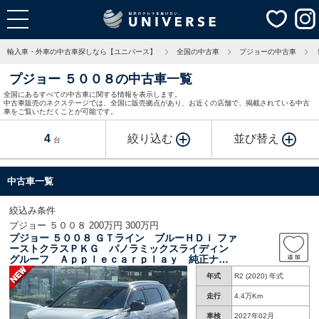
輸入車・外車の中古車探しなら【ユニバース】
全国の中古車
プジョーの中古車
プジョー ５００８の中古車一覧
全国にあるすべての中古車に関する情報を表示します。
中古車販売のネクステージでは、全国に販売拠点があり、お近くの店舗で、掲載されている中古
車をご覧いただくことが可能です。
4
絞り込む
並び替え
台
中古車一覧
絞込み条件
プジョー ５００８ 200万円 300万円
プジョー ５００８ ＧＴライン ブルーＨＤｉ ファ
ーストクラスＰＫＧ パノラミックスライディン
グルーフ Ａｐｐｌｅｃａｒｐｌａｙ 純正ナ
ビ バックカメラ レーダークルーズコントロー
年式
R2 (2020) 年式
ル シートヒーター ハーフレザーシート ブラ
インドスポット ＥＴＣ
走行
4.4万Km
車検
2027年02月