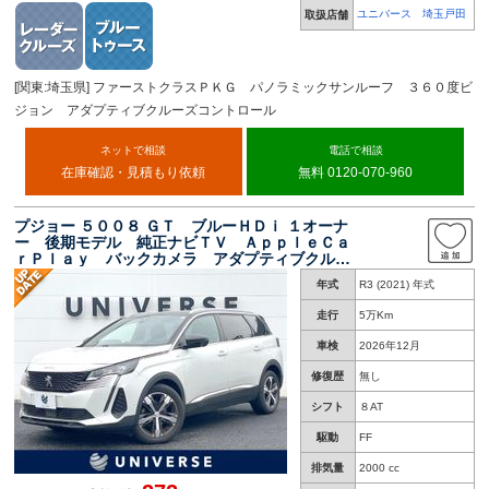
ユニバース 埼玉戸田
取扱店舗
[関東:埼玉県] ファーストクラスＰＫＧ パノラミックサンルーフ ３６０度ビ
ジョン アダプティブクルーズコントロール
ネットで相談
電話で相談
在庫確認・見積もり依頼
無料 0120-070-960
プジョー ５００８ ＧＴ ブルーＨＤｉ １オーナ
ー 後期モデル 純正ナビＴＶ ＡｐｐｌｅＣａ
ｒＰｌａｙ バックカメラ アダプティブクルー
ズコントロール パワーシート・ヒーター パワ
年式
R3 (2021) 年式
ーバックドア ＬＥＤヘッド ハーフレザーシー
ト ＥＴＣ 禁煙
走行
5万Km
車検
2026年12月
修復歴
無し
シフト
８AT
駆動
FF
排気量
2000 cc