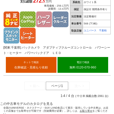
272.
5
支払総額
万円
系統色
ホワイト系
車両価格：259.1万円
諸費用：13.4万円
保証
保証付 期間条件有り
法定整備
法定整備付
車台番号
568
(下3桁)
ユニバース 千葉柏
取扱店舗
[関東:千葉県] バックカメラ アダプティブクルーズコントロール パワーシー
ト・ヒーター パワーバックドア ＬＥＤ
ネットで相談
電話で相談
在庫確認・見積もり依頼
無料 0120-070-960
< 前へ
ページ1
次へ >
1-4 / 4 台
(
中古車
掲載台数:2061 台)
この中古車モデルのカタログを見る
全国のUNIVERSE・ネクステージ・SUV LAND各店にて展示・販売している中古車は、お近
くの店舗までお取寄せが可能です（別途費用が必要）。詳しくは、
お取り寄せ
をご覧くださ
い。