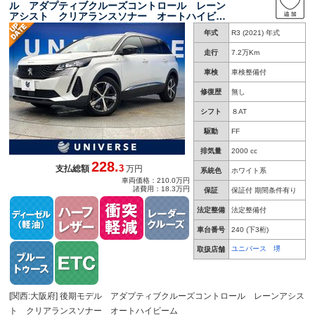
ル アダプティブクルーズコントロール レーン
アシスト クリアランスソナー オートハイビー
ム ＬＥＤヘッドライト 前席パワーシート 前
年式
R3 (2021) 年式
席シートヒーター 純正ナビ バックカメラ 電
動リアゲート
走行
7.2万Km
車検
車検整備付
修復歴
無し
シフト
８AT
駆動
FF
排気量
2000 cc
228.
3
支払総額
万円
系統色
ホワイト系
車両価格：210.0万円
諸費用：18.3万円
保証
保証付 期間条件有り
法定整備
法定整備付
車台番号
240
(下3桁)
ユニバース 堺
取扱店舗
[関西:大阪府] 後期モデル アダプティブクルーズコントロール レーンアシス
ト クリアランスソナー オートハイビーム