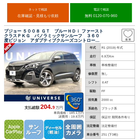
ネットで相談
電話で相談
在庫確認・見積もり依頼
無料 0120-070-960
プジョー ５００８ ＧＴ ブルーＨＤｉ ファースト
クラスＰＫＧ パノラミックサンルーフ ３６０
度ビジョン アダプティブクルーズコントロー
ル ＡｐｐｌｅＣａｒＰｌａｙ ３列シート 電
年式
R1 (2019) 年式
動リアゲート シートヒーター パワーシート
レーンアシスト
走行
6.9万Km
車検
車検整備付
修復歴
無し
シフト
６AT
駆動
FF
排気量
2000 cc
204.
9
支払総額
万円
系統色
ブラック系
車両価格：185.1万円
諸費用：19.8万円
保証
保証付 期間条件有り
法定整備
法定整備付
車台番号
251
(下3桁)