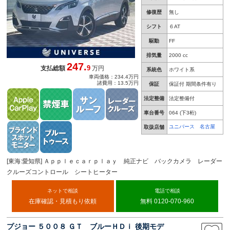
修復歴
無し
シフト
６AT
駆動
FF
排気量
2000 cc
247.
9
支払総額
万円
系統色
ホワイト系
車両価格：234.4万円
諸費用：13.5万円
保証
保証付 期間条件有り
法定整備
法定整備付
車台番号
064
(下3桁)
ユニバース 名古屋
取扱店舗
[東海:愛知県] Ａｐｐｌｅｃａｒｐｌａｙ 純正ナビ バックカメラ レーダー
クルーズコントロール シートヒーター
ネットで相談
電話で相談
在庫確認・見積もり依頼
無料 0120-070-960
プジョー ５００８ ＧＴ ブルーＨＤｉ 後期モデ