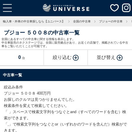
輸入車・外車の中古車探しなら【ユニバース】
全国の中古車
プジョーの中古車
プジョー ５００８の中古車一覧
全国にあるすべての中古車に関する情報を表示します。
中古車販売のネクステージでは、全国に販売拠点があり、お近くの店舗で、掲載されている中古
車をご覧いただくことが可能です。
0
絞り込む
並び替え
台
中古車一覧
絞込み条件
プジョー ５００８ 400万円
お探しのクルマは見つかりませんでした。
検索条件を変えて検索してください。
「 」スペースで検索文字列をつなぐとand（すべてのワードを含む）検
索ができます。
「,」で検索文字列をつなぐとor（いずれかのワードを含んだ）検索がで
きます。