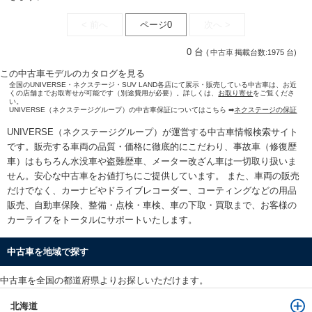
< 前へ
ページ0
次へ >
0 台
(
中古車
掲載台数:1975 台)
この中古車モデルのカタログを見る
全国のUNIVERSE・ネクステージ・SUV LAND各店にて展示・販売している中古車は、お近
くの店舗までお取寄せが可能です（別途費用が必要）。詳しくは、
お取り寄せ
をご覧くださ
い。
UNIVERSE（ネクステージグループ）の中古車保証についてはこちら ➡
ネクステージの保証
UNIVERSE（ネクステージグループ）が運営する
中古車情報検索
サイト
です。販売する車両の品質・価格に徹底的にこだわり、事故車（修復歴
車）はもちろん水没車や盗難歴車、メーター改ざん車は一切取り扱いま
せん。安心な
中古車をお値打ちに
ご提供しています。 また、車両の販売
だけでなく、カーナビやドライブレコーダー、コーティングなどの用品
販売、自動車保険、整備・点検・車検、車の下取・買取まで、お客様の
カーライフをトータルにサポートいたします。
中古車を地域で探す
中古車を全国の都道府県よりお探しいただけます。
北海道