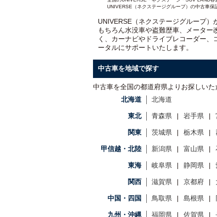
UNIVERSE（ネクステージグループ）の中古車保
UNIVERSE（ネクステージグループ
もちろん水没車や盗難歴車、メーター
く、カーナビやドライブレコーダー、
ータルにサポートいたします。
中古車を地域で探す
中古車を全国の都道府県よりお探しいた
北海道
北海道
東北
青森県
岩手県
関東
茨城県
栃木県
甲信越・北陸
新潟県
富山県
東海
岐阜県
静岡県
関西
滋賀県
京都府
中国・四国
鳥取県
島根県
九州・沖縄
福岡県
佐賀県