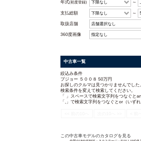
年式
～
(初度登録)
支払総額
～
取扱店舗
360度画像
中古車一覧
絞込み条件
プジョー ５００８ 50万円
お探しのクルマは見つかりませんでした
検索条件を変えて検索してください。
「 」スペースで検索文字列をつなぐとa
「,」で検索文字列をつなぐとor（いず
<< 前の10へ
次の10へ >>
< 前
この中古車モデルのカタログを見る
全国のUNIVERSE・ネクステージ・SUV L