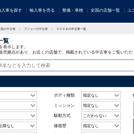
輸入車を探す
輸入車を売る
整備・車検
全国の店舗一覧
ユ
全国の中古車
プジョーの中古車
５００８の中古車一覧
一覧
を表示します。
販売拠点があり、お近くの店舗で、掲載されている中古車をご覧いただ
ボディ種類
ミッション
駆動方式
修復歴