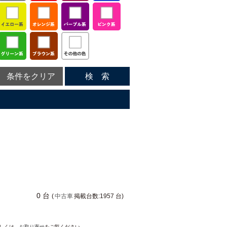
条件をクリア
検 索
0 台
(
中古車
掲載台数:1957 台)
詳しくは、
お取り寄せ
をご覧ください。