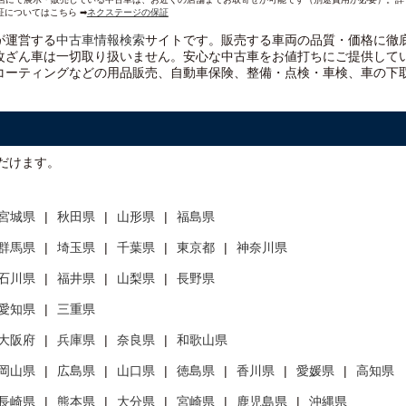
証についてはこちら ➡
ネクステージの保証
）が運営する
中古車情報検索
サイトです。販売する車両の品質・価格に徹
改ざん車は一切取り扱いません。安心な
中古車をお値打ちに
ご提供して
コーティングなどの用品販売、自動車保険、整備・点検・車検、車の下
だけます。
宮城県
秋田県
山形県
福島県
群馬県
埼玉県
千葉県
東京都
神奈川県
石川県
福井県
山梨県
長野県
愛知県
三重県
大阪府
兵庫県
奈良県
和歌山県
岡山県
広島県
山口県
徳島県
香川県
愛媛県
高知県
長崎県
熊本県
大分県
宮崎県
鹿児島県
沖縄県