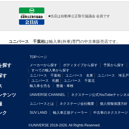
■当店は自動車公正取引協議会 会員です
ユニバース 千葉柏
は輸入車(外車)専門の中古車販売店です。
TOPページ
を探す
メーカーから探す
ボディタイプから探す
予算から探す
すべての輸入車から探す
探す
ユニバース 千葉柏
ユニバース 名東
ユニバース 埼玉戸
ユニバース 札幌
ユニバース 千葉北
ス
輸入車を売る
整備・車検
ンテンツ
UNIVERSE CHANNEL
ネクステージ公式YouTubeチャンネ
報
ユニバースとは
ネクステージ会社概要
個人情報保護方針
ンク
SUV LAND
輸入車正規ディーラー
中古車のネクステージ
©UNIVERSE 2018-2026. All Rights Reserved.