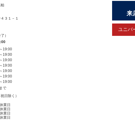
葉柏
来
寺４３１－１
ユニバ
0終了）
:00
～
19:00
～
19:00
～
19:00
～
19:00
～
19:00
～
19:00
～
19:00
0まで
（祝日除く）
休業日
休業日
休業日
休業日