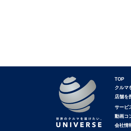
TOP
クルマ
店舗を
サービ
動画コ
会社情