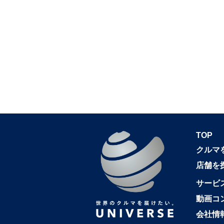
TOP
クルマ
店舗を
サービ
動画コ
会社情