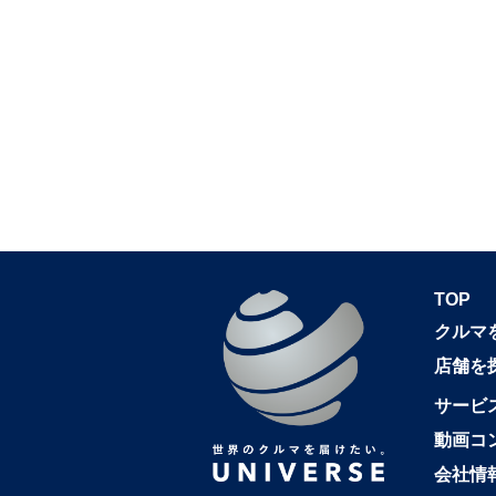
TOP
クルマ
店舗を
サービ
動画コ
会社情