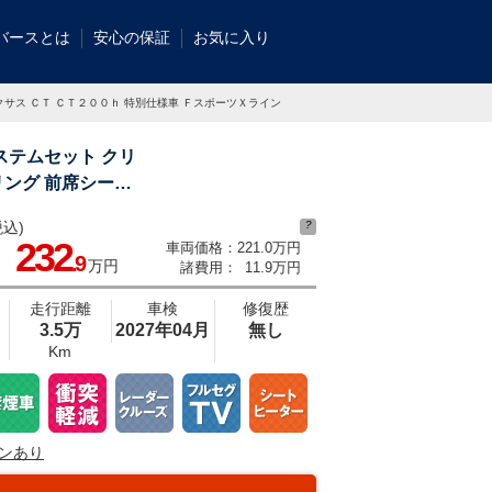
バースとは
安心の保証
お気に入り
クサス ＣＴ ＣＴ２００ｈ 特別仕様車 ＦスポーツＸラインの中古車
ステムセット クリ
リング 前席シート
込)
?
ナー ＬＥＤヘッドライト バックカメラ パドルシフト 禁煙
232
車両価格：
221.0万円
.9
万円
諸費用：
11.9万円
走行距離
車検
修復歴
3.5万
2027年04月
無し
Km
ンあり