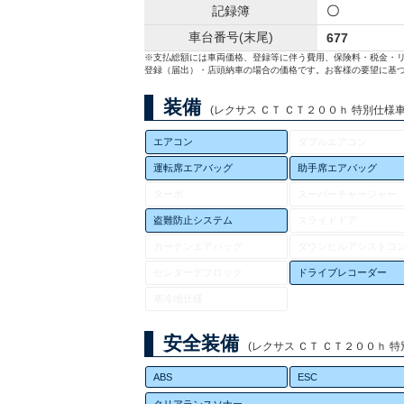
記録簿
〇
車台番号(末尾)
677
※支払総額には車両価格、登録等に伴う費用、保険料・税金・
登録（届出）・店頭納車の場合の価格です。お客様の要望に基づ
装備
(レクサス ＣＴ ＣＴ２００ｈ 特別仕様車 
エアコン
ダブルエアコン
運転席エアバッグ
助手席エアバッグ
ターボ
スーパーチャージャー
盗難防止システム
スライドドア
カーテンエアバッグ
ダウンヒルアシストコ
センターデフロック
ドライブレコーダー
寒冷地仕様
安全装備
(レクサス ＣＴ ＣＴ２００ｈ 特別
ABS
ESC