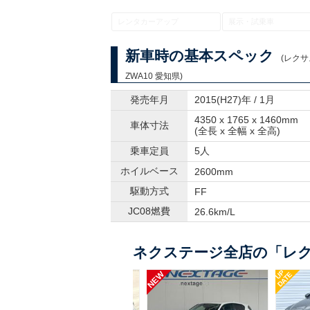
レンタカーアップ
展示・試乗車
新車時の基本スペック
(レクサ
ZWA10 愛知県)
発売年月
2015(H27)年 / 1月
4350 x 1765 x 1460mm
車体寸法
(全長 x 全幅 x 全高)
乗車定員
5人
ホイルベース
2600mm
駆動方式
FF
JC08燃費
26.6km/L
ネクステージ全店の「レク
UP
UP
NEW
DATE
DATE