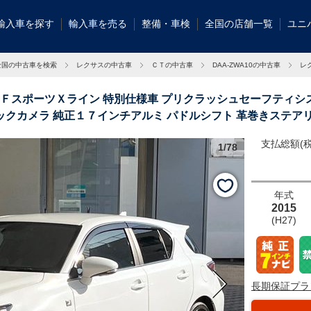
輸入車を探す
輸入車を売る
整備・車検
全国の店舗一覧
ユニ
全国の中古車を検索
レクサスの中古車
ＣＴの中古車
DAA-ZWA10の中古車
レ
車 ＦスポーツＸライン 特別仕様車 プリクラッシュセーフティシ
ックカメラ 純正１７インチアルミ パドルシフト 革巻きステア
愛知県
支払総額(税
1/78
クリアランスソ
年式
2015
(H27)
長期保証プラ