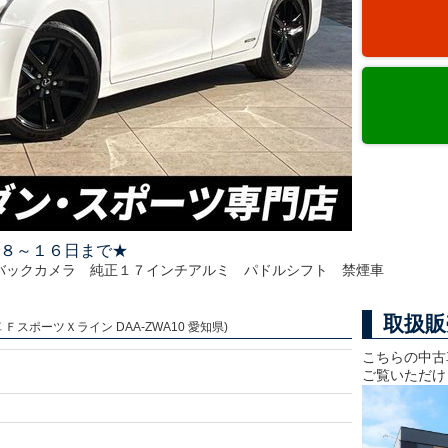
８～１６日まで★
バックカメラ 純正１７インチアルミ パドルシフト 禁煙車
取扱販
ＦスポーツＸライン DAA-ZWA10 愛知県)
こちらの中古
ご覧いただけ