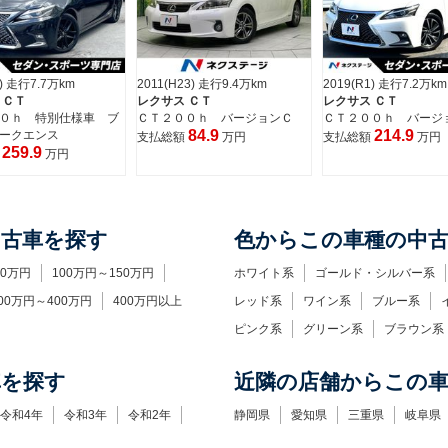
23) 走行9.4万km
2019(R1) 走行7.2万km
2015(H27) 走行9.3万k
 ＣＴ
レクサス ＣＴ
レクサス ＣＴ
０ｈ バージョンＣ
ＣＴ２００ｈ バージョンＣ
ＣＴ２００ｈ バージ
84.9
214.9
145.9
額
万円
支払総額
万円
支払総額
万円
中古車を探す
色からこの車種の中
00万円
100万円～150万円
ホワイト系
ゴールド・シルバー系
00万円～400万円
400万円以上
レッド系
ワイン系
ブルー系
ピンク系
グリーン系
ブラウン系
車を探す
近隣の店舗からこの
令和4年
令和3年
令和2年
静岡県
愛知県
三重県
岐阜県