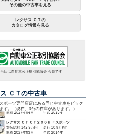
その他の中古車を見る
レクサス ＣＴの
カタログ情報を見る
レクサス ＣＴ ＣＴ２００ｈ Ｆスポーツ
支払総額
142.9
万円
走行 10.9万Km
■当店は自動車公正取引協議会 会員です
車検 2027年03月
年式 2014年
レクサス ＣＴ ＣＴ２００ｈ バージョンＣ
支払総額
124.9
万円
走行 2.6万Km
ス ＣＴの中古車
車検 車検整備付
年式 2011年
レクサス ＣＴ ＣＴ２００ｈ 特別仕様車 ＦスポーツＸライン
スポーツ専門店
店にある同じ中古車をピック
支払総額
232.9
万円
走行 3.5万Km
ます。（現在、3台の在庫があります。）
車検 2027年04月
年式 2015年
レクサス ＣＴ ＣＴ２００ｈ Ｆスポーツ
支払総額
142.9
万円
走行 10.9万Km
車検 2027年03月
年式 2014年