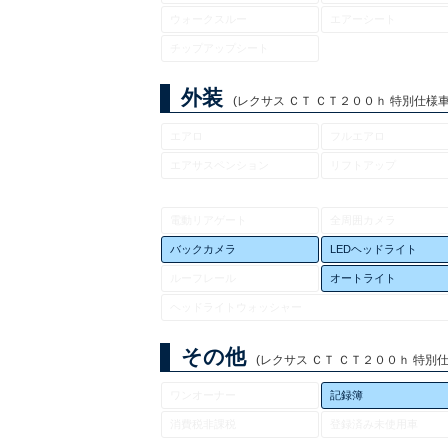
ウォークスルー
エアーシート
チップアップシート
外装
(レクサス ＣＴ ＣＴ２００ｈ 特別仕様車 
エアロ
フルエアロ
エアサスペンション
リフトアップ
電動リアゲート
全周囲カメラ
バックカメラ
LEDヘッドライト
ルーフレール
オートライト
ヘッドライトウォッシャー
その他
(レクサス ＣＴ ＣＴ２００ｈ 特別仕
ワンオーナー
記録簿
消費税非課税
登録済み未使用車