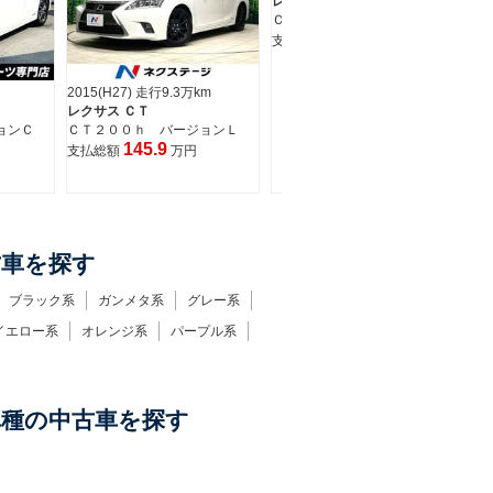
ＣＴ２００ｈ バージョンＬ
2012(H24) 走行4.2万km
109.9
支払総額
万円
レクサス ＣＴ
ＣＴ２００ｈ クリエイティ
ブ テキスタイル インテリア
149.9
支払総額
万円
m
20
レ
ョンＬ
Ｃ
ス
支
古車を探す
ブラック系
ガンメタ系
グレー系
イエロー系
オレンジ系
パープル系
車種の中古車を探す