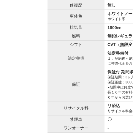
修復歴
無し
ホワイトノー
車体色
ホワイト系
排気量
1800
cc
燃料
無鉛レギュラ
シフト
CVT（無段
法定整備付
法定整備
１．契約後～納
に整備代金を含
保証付 期間
保証期間：3ヶ
保証距離：300
保証
●期間中は何度
長１０年の有料
０年からお選び
リ済込
リサイクル料
リサイクル料金
禁煙車
〇
ワンオーナー
-