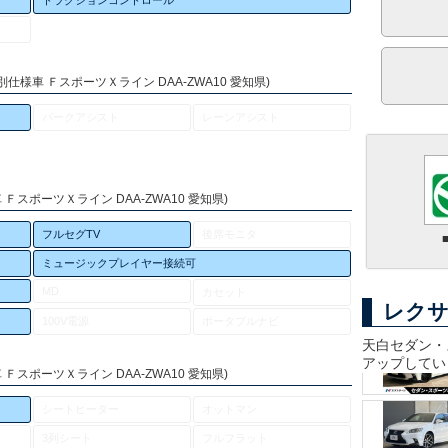
トラクションコントロール
仕様車 ＦスポーツＸライン DAA-ZWA10 愛知県)
パークアシスト
レーンアシスト
ＦスポーツＸライン DAA-ZWA10 愛知県)
フルセグTV
後席モニタ
ミュージックプレイヤー接続可
MD
カセット
レクサ
100V電源
ポータブルナビ
天白セダン・
アップしてい
ＦスポーツＸライン DAA-ZWA10 愛知県)
シートヒーター
オットマン
3列シート
フルフラット