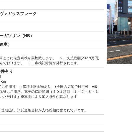
ヴァガラスフレーク
ーガソリン（HB）
変速車）
車までに法定点検を実施致します。 ２．支払総額(232.9万円)
んでおります。 ３．点検記録簿が発行されます。
条件有り
月
0Km
でも使用可 ※累積上限金額あり ●全国の店舗で対応可 ●最
保証もご用意。充実の保証範囲（４０１項目）１・２・３・１
いただけます※車両により加入条件が異なります
は預託済、預託金相当額が支払総額に含まれています。