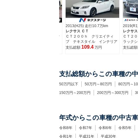
2013(H25) 走行10.7万km
2019(R1) 走行7.7万km
2011(H
レクサス ＣＴ
レクサス ＣＴ
レクサス
ク
ＣＴ２００ｈ クリエイティ
ＣＴ２００ｈ 特別仕様車 ブ
ＣＴ２０
ブ テキスタイル インテリア
ラックシークエンス
支払総
109.4
259.9
支払総額
万円
支払総額
万円
支払総額からこの車種の
50万円以下
50万円～80万円
80万円～1
150万円～200万円
200万円～300万円
3
年式からこの車種の中古
令和8年
令和7年
令和6年
令和5年
令和1年
平成31年
平成30年