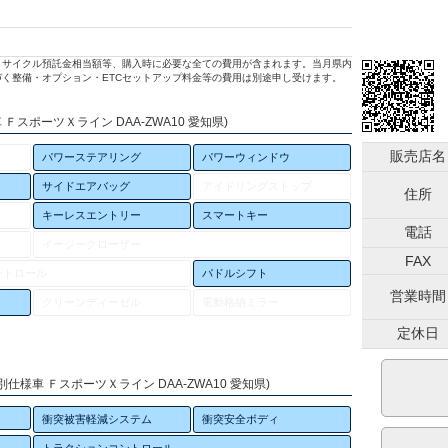
リサイクル預託金相当額等、購入時に必要な全ての費用が含まれます。当月県内
く整備・オプション・ETCセットアップ料金等の費用は別途申し受けます。
ＦスポーツＸライン DAA-ZWA10 愛知県)
販売店名
パワーステアリング
パワーウィンドウ
サイドエアバッグ
アイドリングストップ
住所
キーレスエントリー
スマートキー
電話
イージークローザー
FAX
ントロール
パドルシフト
営業時間
クリーンディーゼル
電動格納ミラー
定休日
仕様車 ＦスポーツＸライン DAA-ZWA10 愛知県)
衝突被害軽減システム
衝突安全ボディ