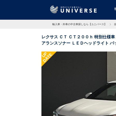
輸入車・外車の中古車探しなら【ユニバース】
レクサス ＣＴ ＣＴ２００ｈ 特別仕様
アランスソナー ＬＥＤヘッドライト バ
ヒーター 純正ＳＤナビ 禁煙 3.5万Km 
UP
DATE