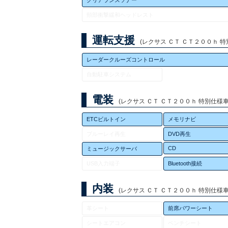
クリアランスソナー
頸部衝撃緩和ヘッドレスト
運転支援
(レクサス ＣＴ ＣＴ２００ｈ 特別
レーダークルーズコントロール
自動駐車システム
電装
(レクサス ＣＴ ＣＴ２００ｈ 特別仕様車 
ETCビルトイン
メモリナビ
ブルーレイ再生
DVD再生
CD
ミュージックサーバ
USB入力端子
Bluetooth接続
内装
(レクサス ＣＴ ＣＴ２００ｈ 特別仕様車 
革シート
前席パワーシート
シートエアコン
ベンチシート