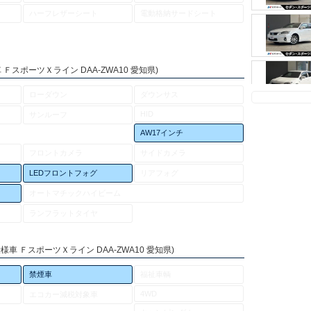
ハーフレザーシート
電動格納サードシート
ＦスポーツＸライン DAA-ZWA10 愛知県)
ローダウン
ダウンサス
HID
サンルーフ
AW17インチ
フロントカメラ
サイドカメラ
LEDフロントフォグ
リアフォグ
オートマチックハイビーム
ランフラットタイヤ
様車 ＦスポーツＸライン DAA-ZWA10 愛知県)
禁煙車
福祉車輌
4WD
エコカー減税対象車