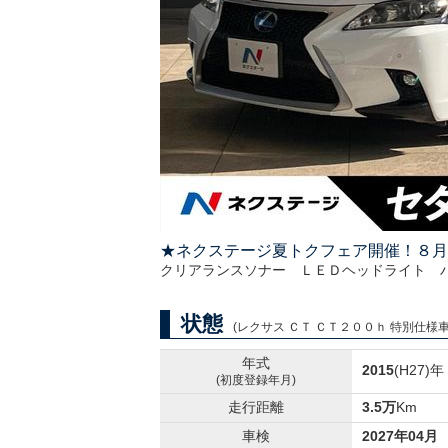
★ネクステージ夏トクフェア開催！８月
クリアランスソナー ＬＥＤヘッドライト 
状態
(レクサス ＣＴ ＣＴ２００ｈ 特別仕様車 
年式
2015
(H27)年
(初度登録年月)
走行距離
3.5万
Km
車検
2027年04月