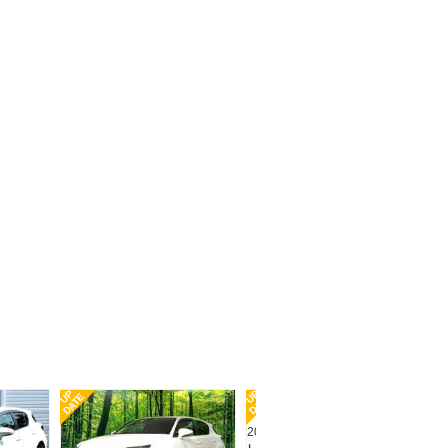
UP
UP
UP
DATE
DATE
DA
2011(H23) 走行5.9万km
レクサス ＣＴ