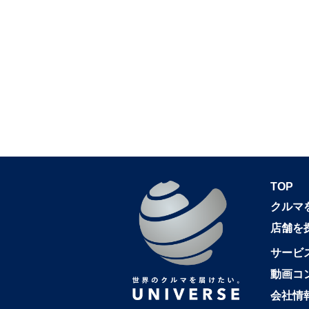
TOP
クルマ
店舗を
サービ
動画コ
会社情