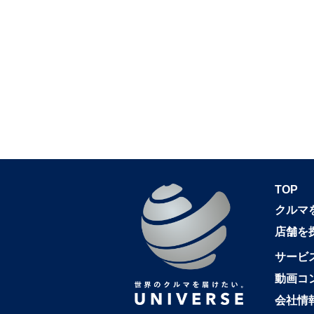
TOP
クルマ
店舗を
サービ
動画コ
会社情