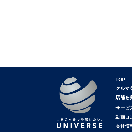
TOP
クルマ
店舗を
サービ
動画コ
会社情