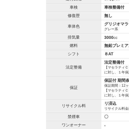
車検
車検整備付
修復歴
無し
グリジオマラ
車体色
グレー系
排気量
3000
cc
燃料
無鉛プレミア
シフト
８AT
法定整備付
法定整備
【マセラティＣ
に対し、１年保
保証付 期間
保証期間：12
保証
【マセラティＣ
に対し、１年保
リ済込
リサイクル料
リサイクル料金
禁煙車
〇
ワンオーナー
-