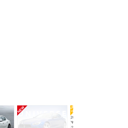
マセラティ ギブリ Ｓ Ｑ４ グランスポーツ
支払総額
639.4
万円
走行 3.4万Km
車検 車検整備付
年式 2019年
UP
UP
NEW
DATE
DA
2019(R1) 走行4.2万km
マセラティ ギブリ
グランスポーツ