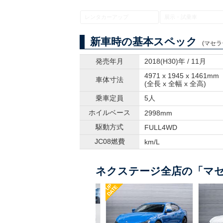
レンタカーアップ
展示・試乗車
新車時の基本スペック
(マセラ
発売年月
2018(H30)年 / 11月
4971 x 1945 x 1461mm
車体寸法
(全長 x 全幅 x 全高)
乗車定員
5人
ホイルベース
2998mm
駆動方式
FULL4WD
JC08燃費
km/L
ネクステージ全店の「マセ
UP
DATE