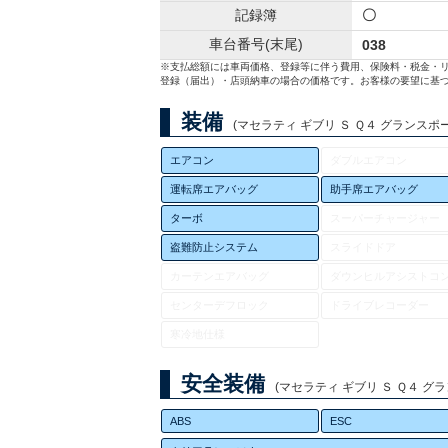
記録簿
〇
車台番号(末尾)
038
※支払総額には車両価格、登録等に伴う費用、保険料・税金・
登録（届出）・店頭納車の場合の価格です。お客様の要望に基づ
装備
(マセラティ ギブリ Ｓ Ｑ４ グランスポーツ
エアコン
ダブルエアコン
運転席エアバッグ
助手席エアバッグ
ターボ
スーパーチャージャー
盗難防止システム
スライドドア
カーテンエアバッグ
ダウンヒルアシストコ
センターデフロック
ドライブレコーダー
寒冷地仕様
安全装備
(マセラティ ギブリ Ｓ Ｑ４ グラン
ABS
ESC