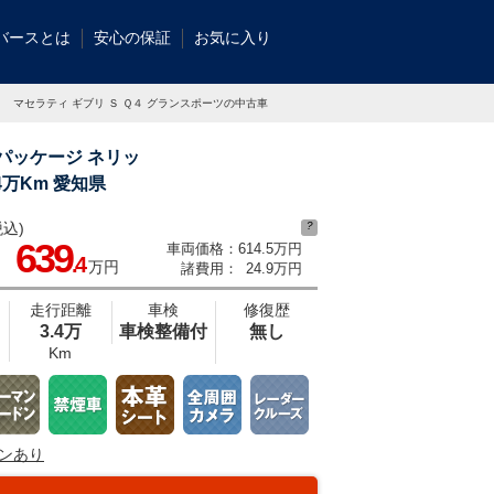
バースとは
安心の保証
お気に入り
マセラティ ギブリ Ｓ Ｑ４ グランスポーツの中古車
パッケージ ネリッ
万Km 愛知県
込)
?
ＰＯ認定中古車】イタリア本社指定１２１項目点検実施。認定中古車１年保証を無
639
車両価格：
614.5万円
.4
万円
諸費用：
24.9万円
走行距離
車検
修復歴
3.4万
車検整備付
無し
Km
ンあり