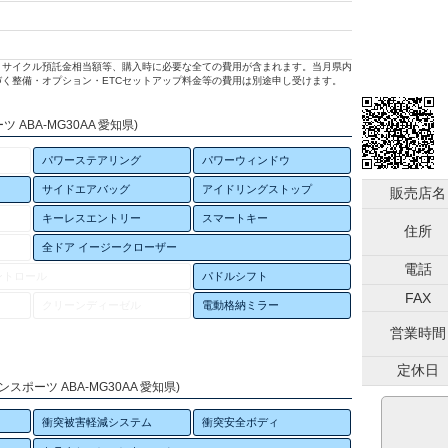
リサイクル預託金相当額等、購入時に必要な全ての費用が含まれます。当月県内
く整備・オプション・ETCセットアップ料金等の費用は別途申し受けます。
 ABA-MG30AA 愛知県)
パワーステアリング
パワーウィンドウ
サイドエアバッグ
アイドリングストップ
販売店名
キーレスエントリー
スマートキー
住所
全ドア イージークローザー
電話
ントロール
パドルシフト
FAX
クリーンディーゼル
電動格納ミラー
営業時間
定休日
スポーツ ABA-MG30AA 愛知県)
衝突被害軽減システム
衝突安全ボディ