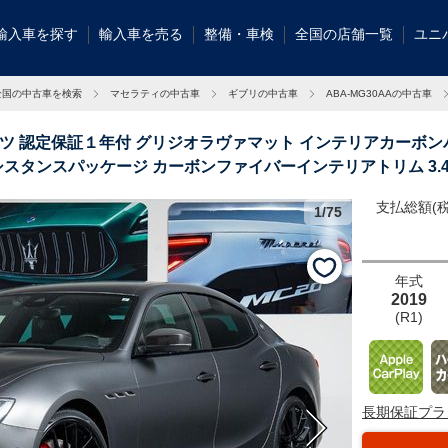
輸入車を探す
輸入車を売る
整備・車検
全国の店舗一覧
ユニ
全国の中古車を検索
マセラティの中古車
ギブリの中古車
ABA-MG30AAの中古車
ーツ 認定保証１年付 グリジオラヴァマット インテリアカーボン
スタンスパッケージ カーボンファイバーインテリアトリム 3.4
支払総額(税
1/75
【マセラティＣ
年式
2019
(R1)
長期保証プラ