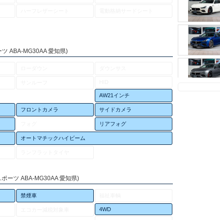
ハーフレザーシート
電動格納サードシート
 ABA-MG30AA 愛知県)
ローダウン
ダウンサス
HID
サンルーフ
AW21インチ
フロントカメラ
サイドカメラ
フォグ
リアフォグ
オートマチックハイビーム
ランフラットタイヤ
ーツ ABA-MG30AA 愛知県)
禁煙車
福祉車輌
4WD
エコカー減税対象車