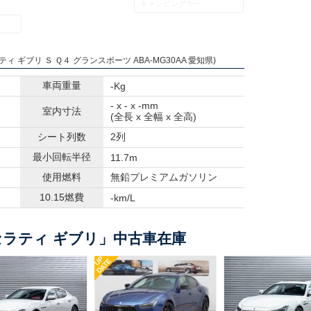
キャンピングカー
ティ ギブリ Ｓ Ｑ４ グランスポーツ ABA-MG30AA 愛知県)
車両重量
-Kg
- x - x -mm
室内寸法
(全長 x 全幅 x 全高)
シート列数
2列
最小回転半径
11.7m
使用燃料
無鉛プレミアムガソリン
10.15燃費
-km/L
ラティ ギブリ」中古車在庫
UP
DATE