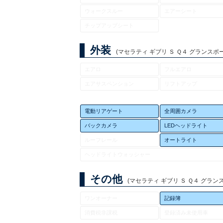
ウォークスルー
エアーシート
チップアップシート
外装
(マセラティ ギブリ Ｓ Ｑ４ グランスポーツ
エアロ
フルエアロ
エアサスペンション
リフトアップ
電動リアゲート
全周囲カメラ
バックカメラ
LEDヘッドライト
ルーフレール
オートライト
ヘッドライトウォッシャー
その他
(マセラティ ギブリ Ｓ Ｑ４ グランスポ
ワンオーナー
記録簿
消費税非課税
登録済み未使用車