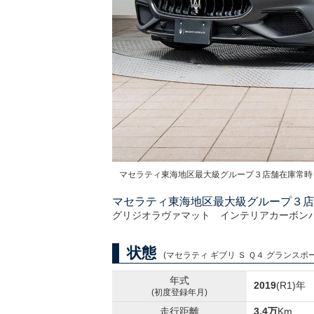
マセラティ東海地区最大級グループ３店舗在庫常時
マセラティ東海地区最大級グループ３店
グリジオラヴァマット インテリアカーボン
状態
(マセラティ ギブリ Ｓ Ｑ４ グランスポーツ
年式
2019
(R1)年
(初度登録年月)
走行距離
3.4万
Km