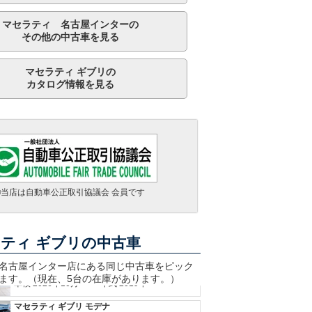
マセラティ 名古屋インターの
その他の中古車を見る
マセラティ ギブリの
カタログ情報を見る
マセラティ ギブリ Ｓ Ｑ４ グランスポーツ
支払総額
639.4
万円
走行 3.4万Km
■当店は自動車公正取引協議会 会員です
車検 車検整備付
年式 2019年
マセラティ ギブリ ハイブリッド グランスポーツ
支払総額
679.9
万円
走行 0.9万Km
ティ ギブリの中古車
車検 車検整備付
年式 2021年
マセラティ ギブリ グランスポーツ
名古屋インター
店にある同じ中古車をピック
支払総額
439.9
万円
走行 4.3万Km
ます。（現在、5台の在庫があります。）
車検 2026年10月
年式 2019年
マセラティ ギブリ モデナ