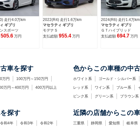
30) 走行4.0万km
2022(R4) 走行1.6万km
2024(R6) 走行1.4万km
ィ ギブリ
マセラティ ギブリ
マセラティ ギブリ
ンスポーツ
モデナＳ
ＧＴハイブリッド
505.6
955.4
694.7
額
万円
支払総額
万円
支払総額
万円
中古車を探す
色からこの車種の中
00万円
100万円～150万円
ホワイト系
ゴールド・シルバー系
00万円～400万円
400万円以上
レッド系
ワイン系
ブルー系
ピンク系
グリーン系
ブラウン系
車を探す
近隣の店舗からこの
令和4年
令和3年
令和2年
三重県
静岡県
愛知県
岐阜県