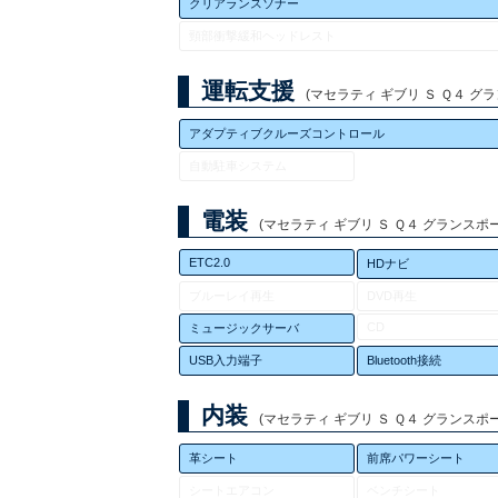
クリアランスソナー
頸部衝撃緩和ヘッドレスト
運転支援
(マセラティ ギブリ Ｓ Ｑ４ グラン
アダプティブクルーズコントロール
自動駐車システム
電装
(マセラティ ギブリ Ｓ Ｑ４ グランスポーツ
ETC2.0
HDナビ
ブルーレイ再生
DVD再生
CD
ミュージックサーバ
USB入力端子
Bluetooth接続
内装
(マセラティ ギブリ Ｓ Ｑ４ グランスポーツ
革シート
前席パワーシート
シートエアコン
ベンチシート