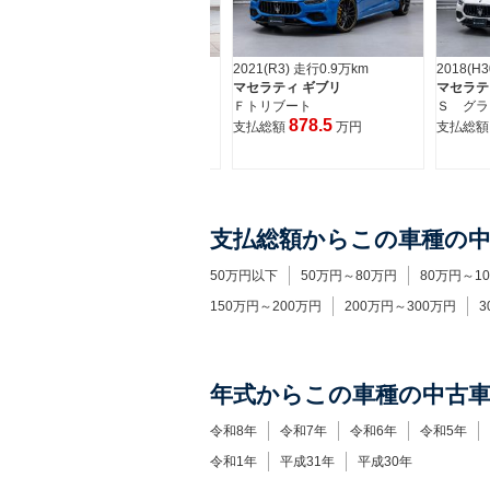
2021(R3) 走行3.0万km
2021(R3) 走行0.9万km
2018(H
マセラティ ギブリ
マセラティ ギブリ
マセラテ
トロフェオ
Ｆトリブート
Ｓ グラ
1,014.0
878.5
支払総額
万円
支払総額
万円
支払総
支払総額からこの車種の
50万円以下
50万円～80万円
80万円～1
150万円～200万円
200万円～300万円
3
年式からこの車種の中古
令和8年
令和7年
令和6年
令和5年
令和1年
平成31年
平成30年