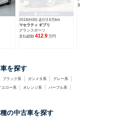
439.9
支払総額
万円
2018(H30) 走行3.6万km
20
マセラティ ギブリ
マ
グランスポーツ
ベ
412.9
支払総額
万円
支
古車を探す
ブラック系
ガンメタ系
グレー系
イエロー系
オレンジ系
パープル系
車種の中古車を探す