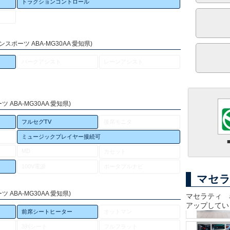
トラクションコントロール
スポーツ ABA-MG30AA 愛知県)
パークアシスト
レーンアシスト
 ABA-MG30AA 愛知県)
フルセグTV
後席モニタ
ミュージックプレイヤー接続可
MD
カセット
100V電源
ポータブルナビ
マセラ
 ABA-MG30AA 愛知県)
マセラティ 
アップしてい
前席シートヒーター
オットマン
3列シート
フルフラット