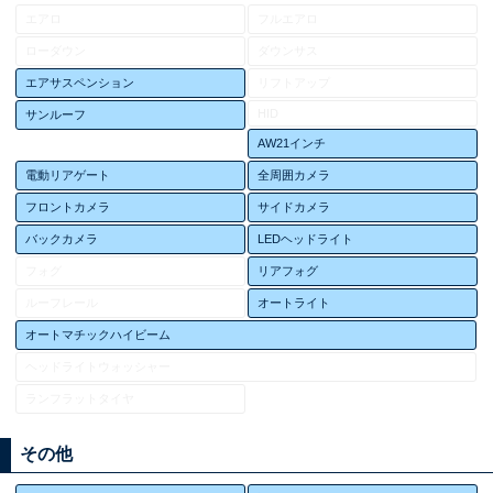
エアロ
フルエアロ
ローダウン
ダウンサス
エアサスペンション
リフトアップ
HID
サンルーフ
AW21インチ
電動リアゲート
全周囲カメラ
フロントカメラ
サイドカメラ
バックカメラ
LEDヘッドライト
フォグ
リアフォグ
ルーフレール
オートライト
オートマチックハイビーム
ヘッドライトウォッシャー
ランフラットタイヤ
その他