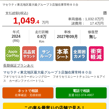
マセラティ東北地区最大級グループ３店舗在庫常時８０台
支払総額(税込)
?
1,049
車両価格：
1,032.0万円
.4
万円
諸費用：
17.4万円
年式
走行距離
車検
修復歴
2024
0.9万
2027年09月
無し
(R6)
Km
長期保証プランあり
マセラティ東北地区最大級グループ３店舗在庫常時８０台
フオリセリエカラーオレンジグロー フオリセリエシートチョコレート＆アイ
ス カーボンファイバートリム
ネットで相談
電話で相談
在庫確認・見積依頼
直通 022-374-4907
この車を最寄りの店舗で見る！