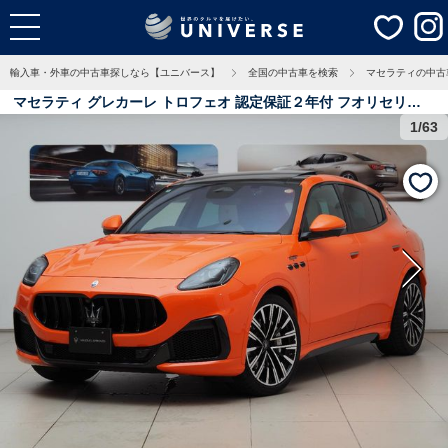
輸入車・外車の中古車探しなら【ユニバース】
全国の中古車を検索
マセラティの中古
マセラティ グレカーレ トロフェオ 認定保証２年付 フオリセリエ
カラーオレンジグロー フオリセリエシートブラック＆アイス カー
1/63
ボンファイバーインテリアトリム ソナスファベールハイプレミア
ム２１スピーカー ２１インチぺガソホイール 0.9万Km 宮城県