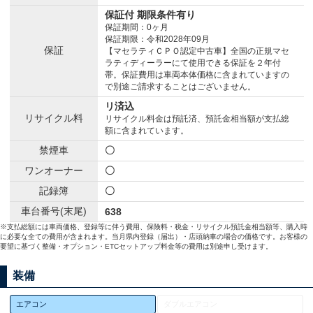
保証付 期限条件有り
保証期間：0ヶ月
保証期限：令和2028年09月
保証
【マセラティＣＰＯ認定中古車】全国の正規マセ
ラティディーラーにて使用できる保証を２年付
帯。保証費用は車両本体価格に含まれていますの
で別途ご請求することはございません。
リ済込
リサイクル料
リサイクル料金は預託済、預託金相当額が支払総
額に含まれています。
禁煙車
〇
ワンオーナー
〇
記録簿
〇
車台番号(末尾)
638
※支払総額には車両価格、登録等に伴う費用、保険料・税金・リサイクル預託金相当額等、購入時
に必要な全ての費用が含まれます。当月県内登録（届出）・店頭納車の場合の価格です。お客様の
要望に基づく整備・オプション・ETCセットアップ料金等の費用は別途申し受けます。
装備
エアコン
ダブルエアコン