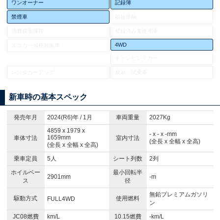
ワンオーナー
記録簿
禁煙車
福祉車輌
消費税非課税
登録済み未使用車
4WD
エコカー減税対象車
キャンピングカー
レンタカーアップ
展示・試乗車
新車時の基本スペック
発売年月
2024(R6)年 / 1月
車両重量
2027Kg
4859 x 1979 x
- x - x -mm
1659mm
車体寸法
室内寸法
(全長 x 全幅 x 全高)
(全長 x 全幅 x 全高)
乗車定員
5人
シート列数
2列
ホイルベー
最小回転半
2901mm
-m
ス
径
無鉛プレミアムガソリ
駆動方式
使用燃料
FULL4WD
ン
JC08燃費
km/L
10.15燃費
-km/L