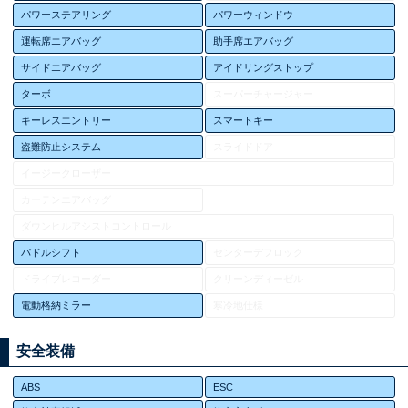
パワーステアリング
パワーウィンドウ
運転席エアバッグ
助手席エアバッグ
サイドエアバッグ
アイドリングストップ
ターボ
スーパーチャージャー
キーレスエントリー
スマートキー
盗難防止システム
スライドドア
イージークローザー
カーテンエアバッグ
ダウンヒルアシストコントロール
パドルシフト
センターデフロック
ドライブレコーダー
クリーンディーゼル
電動格納ミラー
寒冷地仕様
安全装備
ABS
ESC