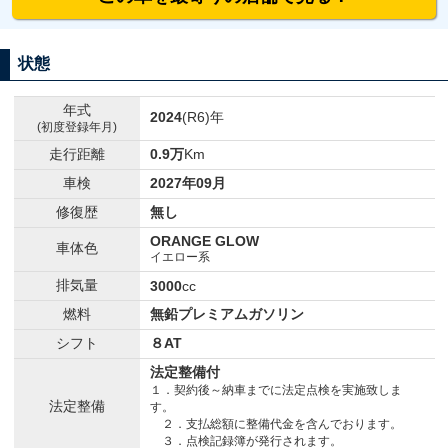
状態
年式
2024
(R6)年
(初度登録年月)
走行距離
0.9万
Km
車検
2027年09月
修復歴
無し
ORANGE GLOW
車体色
イエロー系
排気量
3000
cc
燃料
無鉛プレミアムガソリン
シフト
８AT
法定整備付
１．契約後～納車までに法定点検を実施致しま
法定整備
す。
２．支払総額に整備代金を含んでおります。
３．点検記録簿が発行されます。