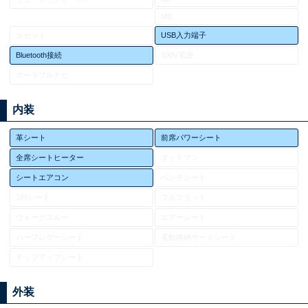
MD
カセット
USB入力端子
Bluetooth接続
100V電源
ポータブルナビ
内装
革シート
前席パワーシート
全席シートヒーター
オットマン
シートエアコン
ベンチシート
3列シート
フルフラット
ウォークスルー
エアーシート
ハーフレザーシート
電動格納サードシート
チップアップシート
外装