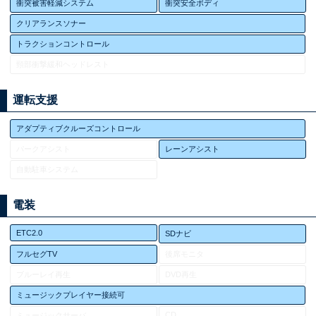
衝突被害軽減システム
衝突安全ボディ
クリアランスソナー
トラクションコントロール
頸部衝撃緩和ヘッドレスト
運転支援
アダプティブクルーズコントロール
パークアシスト
レーンアシスト
自動駐車システム
電装
ETC2.0
SDナビ
フルセグTV
後席モニタ
ブルーレイ再生
DVD再生
ミュージックプレイヤー接続可
CD
ミュージックサーバ