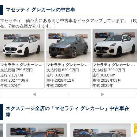
マセラティ グレカーレの中古車
マセラティ 仙台
店にある同じ中古車をピックアップしています。（現
在、7台の在庫があります。）
マセラティ グレカーレ インテルニ・ロッシリミテッドパッケージ
マセラティ グレカーレ ベースグレード
マセラティ グレカーレ インテルニ・ロッシリミテッドパッケージ
支払総額
759.5
万円
支払総額
829.9
万円
支払総額
799.9
万円
走行 2.1万Km
走行 0.8万Km
走行 0.3万Km
車検 2027年06月
車検 2028年12月
車検 2028年03月
年式 2024年
年式 2025年
年式 2025年
◀
▶
ネクステージ全店の「マセラティ グレカーレ」中古車在
庫
UP
DATE
2025(R7) 走行0.3万km
マセラティ グレカーレ