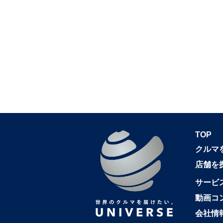
TOP
クルマ
店舗を
サービ
動画コ
会社情