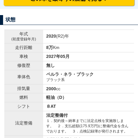
状態
年式
2020
(R2)年
(初度登録年月)
走行距離
8万
Km
車検
2027年05月
修復歴
無し
ペルラ・ネラ・ブラック
車体色
ブラック系
排気量
2000
cc
燃料
軽油（D）
シフト
８AT
法定整備付
１．契約後～納車までに法定点検を実施致しま
法定整備
す。 ２．支払総額(175.9万円)に整備代金を含ん
でおります。 ３．点検記録簿が発行されます。