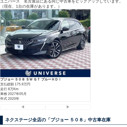
ユニバース 名古屋
店にある同じ中古車をピックアップしています。
（現在、1台の在庫があります。）
プジョー ５０８ ＳＷ ＧＴ ブルーＨＤｉ
プジョー ５０８ ＳＷ
支払総額
175.9
万円
支払総額
175.9
万円
走行 8万Km
走行 8万Km
車検 2027年05月
車検 2027年05月
年式 2020年
年式 2020年
◀
▶
ネクステージ全店の「プジョー ５０８」中古車在庫