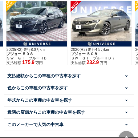
UP
U
NEW
DATE
D
2020(R2) 走行8.0万km
2020(R2) 走行4.5万km
2
プジョー ５０８
プジョー ５０８
ＳＷ ＧＴ ブルーＨＤｉ
ＳＷ ＧＴ ブルーＨＤｉ
175.9
232.9
支払総額
万円
支払総額
万円
支払総額からこの車種の中古車を探す
色からこの車種の中古車を探す
年式からこの車種の中古車を探す
近隣の店舗からこの車種の中古車を探す
このメーカーで人気の中古車