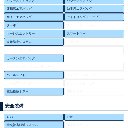
パワーステアリング
パワーウィンドウ
運転席エアバッグ
助手席エアバッグ
サイドエアバッグ
アイドリングストップ
ターボ
スーパーチャージャー
キーレスエントリー
スマートキー
盗難防止システム
スライドドア
イージークローザー
カーテンエアバッグ
ダウンヒルアシストコントロール
パドルシフト
センターデフロック
ドライブレコーダー
クリーンディーゼル
電動格納ミラー
寒冷地仕様
安全装備
ABS
ESC
衝突被害軽減システム
衝突安全ボディ