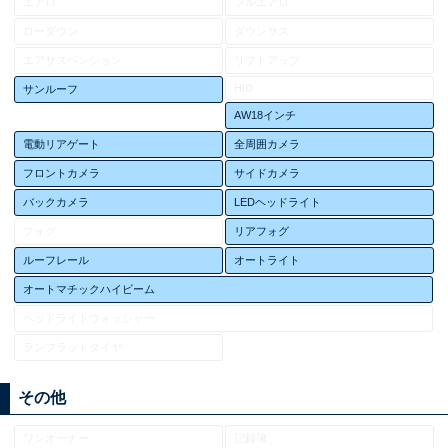
エアロ
フルエアロ
ローダウン
ダウンサス
エアサスペンション
リフトアップ
HID
サンルーフ
AW18インチ
電動リアゲート
全周囲カメラ
フロントカメラ
サイドカメラ
バックカメラ
LEDヘッドライト
フォグ
リアフォグ
ルーフレール
オートライト
オートマチックハイビーム
ヘッドライトウォッシャー
ランフラットタイヤ
その他
ワンオーナー
記録簿