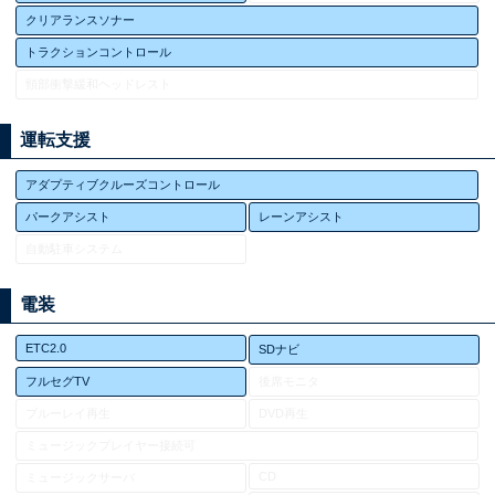
クリアランスソナー
トラクションコントロール
頸部衝撃緩和ヘッドレスト
運転支援
アダプティブクルーズコントロール
パークアシスト
レーンアシスト
自動駐車システム
電装
ETC2.0
SDナビ
フルセグTV
後席モニタ
ブルーレイ再生
DVD再生
ミュージックプレイヤー接続可
CD
ミュージックサーバ