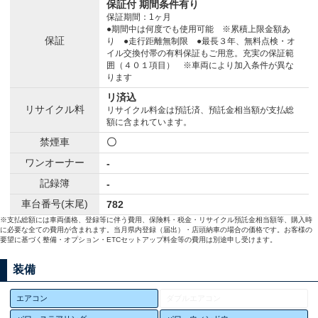
保証付 期間条件有り
保証期間：1ヶ月
●期間中は何度でも使用可能 ※累積上限金額あ
保証
り ●走行距離無制限 ●最長３年、無料点検・オ
イル交換付帯の有料保証もご用意。充実の保証範
囲（４０１項目） ※車両により加入条件が異な
ります
リ済込
リサイクル料
リサイクル料金は預託済、預託金相当額が支払総
額に含まれています。
禁煙車
〇
ワンオーナー
-
記録簿
-
車台番号(末尾)
782
※支払総額には車両価格、登録等に伴う費用、保険料・税金・リサイクル預託金相当額等、購入時
に必要な全ての費用が含まれます。当月県内登録（届出）・店頭納車の場合の価格です。お客様の
要望に基づく整備・オプション・ETCセットアップ料金等の費用は別途申し受けます。
装備
エアコン
ダブルエアコン