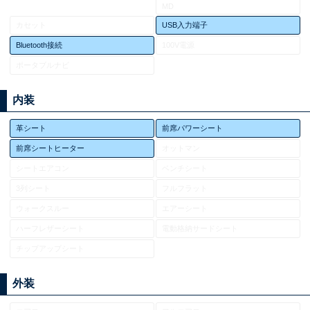
MD
カセット
USB入力端子
Bluetooth接続
100V電源
ポータブルナビ
内装
革シート
前席パワーシート
前席シートヒーター
オットマン
シートエアコン
ベンチシート
3列シート
フルフラット
ウォークスルー
エアーシート
ハーフレザーシート
電動格納サードシート
チップアップシート
外装