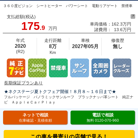
３６０度ビジョン シートヒーター パワーシート 電動リアゲート 禁煙車
支払総額(税込)
?
175
車両価格：
162.3万円
.9
万円
諸費用：
13.6万円
年式
走行距離
車検
修復歴
2020
8万
2027年05月
無し
(R2)
Km
長期保証プランあり
★ネクステージ夏トクフェア開催！８月８～１６日まで★
フルパッケージ パノラミックサンルーフ ブラックナッパ革シート 純正ナ
ビ ＡｐｐｌｅＣａｒＰｌａｙ
ネットで相談
電話で相談
在庫確認・見積依頼
無料 0120-070-960
この車を最寄りの店舗で見る！