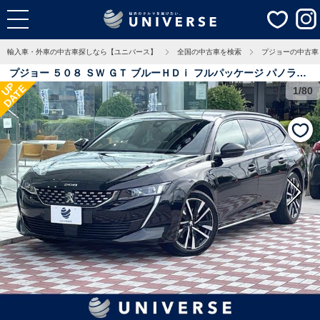
輸入車・外車の中古車探しなら【ユニバース】
全国の中古車を検索
プジョーの中古車
プジョー ５０８ ＳＷ ＧＴ ブルーＨＤｉ フルパッケージ パノラミ
UP
DATE
ックサンルーフ ブラックナッパ革シート 純正ナビＴＶ Ａｐｐｌｅ
1/80
ＣａｒＰｌａｙ ３６０度ビジョン シートヒーター パワーシート
電動リアゲート スマートキー 純正１８インチＡＷ 8万Km 愛知県