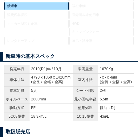
禁煙車
福祉車輌
消費税非課税
登録済み未使用車
4WD
エコカー減税対象車
キャンピングカー
レンタカーアップ
展示・試乗車
新車時の基本スペック
発売年月
2019(R1)年 / 10月
車両重量
1670Kg
4790 x 1860 x 1420mm
- x - x -mm
車体寸法
室内寸法
(全長 x 全幅 x 全高)
(全長 x 全幅 x 全高)
乗車定員
5人
シート列数
2列
ホイルベース
2800mm
最小回転半径
5.5m
駆動方式
FF
使用燃料
軽油（D）
JC08燃費
18.3km/L
10.15燃費
-km/L
取扱販売店