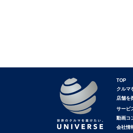
TOP
クルマ
店舗を
サービ
動画コ
会社情