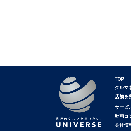
TOP
クルマ
店舗を
サービ
動画コ
会社情