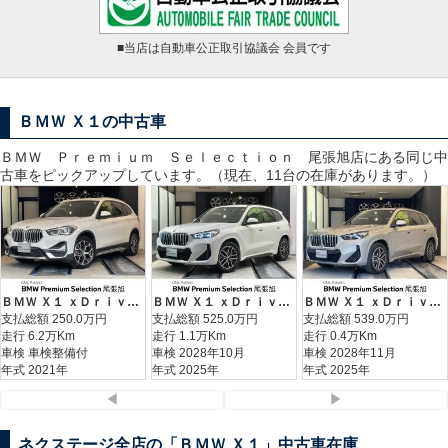
■当店は自動車公正取引協議会 会員です
ＢＭＷ Ｘ１の中古車
ＢＭＷ Ｐｒｅｍｉｕｍ Ｓｅｌｅｃｔｉｏｎ 尾張旭
店にある同じ中
古車をピックアップしています。（現在、11台の在庫があります。）
ＢＭＷ Ｘ１ ｘＤｒｉｖｅ １８ｄ ｘライン エディションジョイ＋
ＢＭＷ Ｘ１ ｘＤｒｉｖｅ ２０ｄ Ｍスポーツ
ＢＭＷ Ｘ１ ｘＤｒｉｖｅ ２０ｄ Ｍスポーツ
支払総額
250.0
万円
支払総額
525.0
万円
支払総額
539.0
万円
走行 6.2万Km
走行 1.1万Km
走行 0.4万Km
車検 車検整備付
車検 2028年10月
車検 2028年11月
年式 2021年
年式 2025年
年式 2025年
◀
▶
ネクステージ全店の「ＢＭＷ Ｘ１」中古車在庫