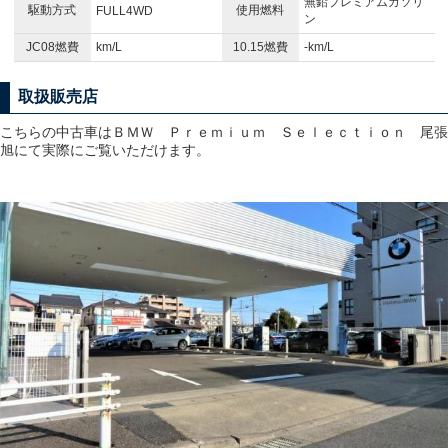
無鉛プレミアムガソリ
駆動方式
使用燃料
FULL4WD
ン
JC08燃費
km/L
10.15燃費
-km/L
取扱販売店
こちらの中古車はＢＭＷ Ｐｒｅｍｉｕｍ Ｓｅｌｅｃｔｉｏｎ 尾張
旭にて実際にご覧いただけます。