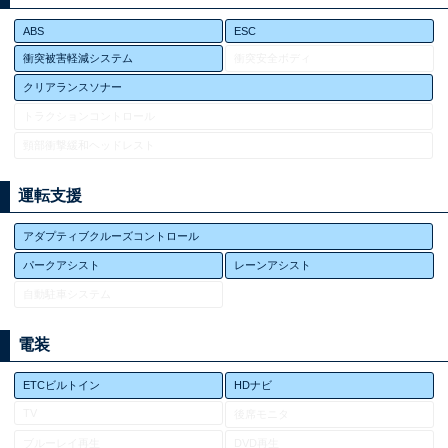
ABS
ESC
衝突被害軽減システム
衝突安全ボディ
クリアランスソナー
トラクションコントロール
頸部衝撃緩和ヘッドレスト
運転支援
アダプティブクルーズコントロール
パークアシスト
レーンアシスト
自動駐車システム
電装
ETCビルトイン
HDナビ
TV
後席モニタ
ブルーレイ再生
DVD再生