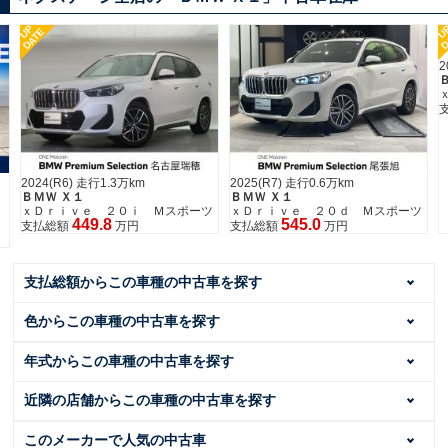
UP
U
DATE
D
2
2024(R6) 走行1.3万km
2025(R7) 走行0.6万km
ＢＭＷ Ｘ１
ＢＭＷ Ｘ１
ン
ｘＤｒｉｖｅ ２０ｉ Ｍスポーツ
ｘＤｒｉｖｅ ２０ｄ Ｍスポーツ
449.8
545.0
支払総額
万円
支払総額
万円
支払総額からこの車種の中古車を探す
色からこの車種の中古車を探す
年式からこの車種の中古車を探す
近隣の店舗からこの車種の中古車を探す
このメーカーで人気の中古車