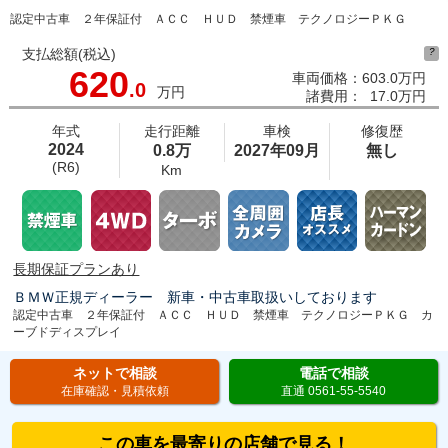
認定中古車 ２年保証付 ＡＣＣ ＨＵＤ 禁煙車 テクノロジーＰＫＧ
支払総額(税込)
?
620
車両価格：
603.0万円
.0
万円
諸費用：
17.0万円
年式
走行距離
車検
修復歴
2024
0.8万
2027年09月
無し
(R6)
Km
長期保証プランあり
ＢＭＷ正規ディーラー 新車・中古車取扱いしております
認定中古車 ２年保証付 ＡＣＣ ＨＵＤ 禁煙車 テクノロジーＰＫＧ カ
ーブドディスプレイ
ネットで相談
電話で相談
在庫確認・見積依頼
直通 0561-55-5540
この車を最寄りの店舗で見る！