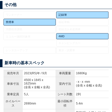
その他
ワンオーナー
記録簿
禁煙車
福祉車輌
消費税非課税
登録済み未使用車
4WD
エコカー減税対象車
キャンピングカー
レンタカーアップ
展示・試乗車
新車時の基本スペック
発売年月
2023(R5)年 / 9月
車両重量
1680Kg
4500 x 1845 x
- x - x -mm
1625mm
車体寸法
室内寸法
(全長 x 全幅 x 全高)
(全長 x 全幅 x 全高)
乗車定員
5人
シート列数
2列
ホイルベー
最小回転半
2690mm
5.4m
ス
径