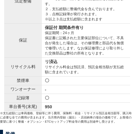
法定整備
す。
２．支払総額に整備代金を含んでおります。
３．点検記録簿が発行されます。
※以上３点は支払総額に含まれます
保証付 期間条件有り
保証期間：24ヶ月
保証書に記載された主要保証部位について、不具
保証
合が発生した場合は、その修理費と部品代を無償
で修理いたします。なお保証修理により取り外し
た交換部品は弊社の所有となります。
リ済込
リサイクル料
リサイクル料金は預託済、預託金相当額が支払総
額に含まれています。
禁煙車
〇
ワンオーナー
-
記録簿
〇
車台番号(末尾)
950
※支払総額には車両価格、登録等に伴う費用、保険料・税金・リサイクル預託金相当額等、購入時
に必要な全ての費用が含まれます。当月県内登録（届出）・店頭納車の場合の価格です。お客様の
要望に基づく整備・オプション・ETCセットアップ料金等の費用は別途申し受けます。