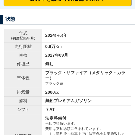
状態
年式
2024
(R6)年
(初度登録年月)
走行距離
0.8万
Km
車検
2027年09月
修復歴
無し
ブラック・サファイア（メタリック・カラ
車体色
ー）
ブラック系
排気量
2000
cc
燃料
無鉛プレミアムガソリン
シフト
７AT
法定整備付
当店で請負います。
費用は支払総額に含まれています。
１．契約後～納車までに法定点検を実施致しま