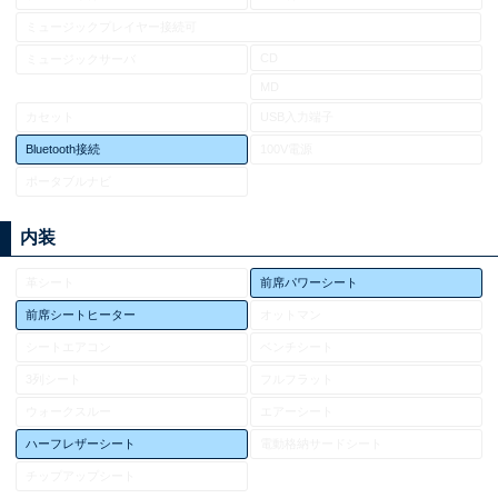
ミュージックプレイヤー接続可
CD
ミュージックサーバ
MD
カセット
USB入力端子
Bluetooth接続
100V電源
ポータブルナビ
内装
革シート
前席パワーシート
前席シートヒーター
オットマン
シートエアコン
ベンチシート
3列シート
フルフラット
ウォークスルー
エアーシート
ハーフレザーシート
電動格納サードシート
チップアップシート