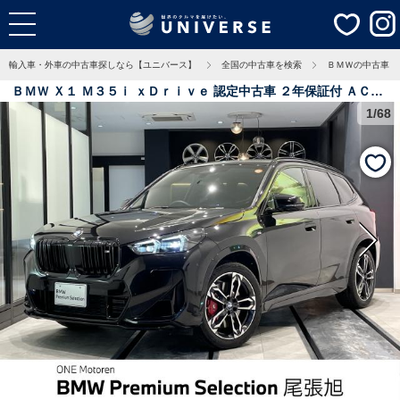
輸入車・外車の中古車探しなら【ユニバース】
全国の中古車を検索
ＢＭＷの中古車
ＢＭＷ Ｘ１ Ｍ３５ｉ ｘＤｒｉｖｅ 認定中古車 ２年保証付 ＡＣＣ
ＨＵＤ 禁煙車 テクノロジーＰＫＧ カーブドディスプレイ 純正１
1/68
９インチＡＷ アダプティブＭサスペンション ｈａｒｍａｎ／ｋａ
ｒｄｏｎ トップビューカメラ 0.8万Km 愛知県