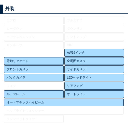
外装
エアロ
フルエアロ
ローダウン
ダウンサス
エアサスペンション
リフトアップ
HID
サンルーフ
AW19インチ
電動リアゲート
全周囲カメラ
フロントカメラ
サイドカメラ
バックカメラ
LEDヘッドライト
フォグ
リアフォグ
ルーフレール
オートライト
オートマチックハイビーム
ヘッドライトウォッシャー
ランフラットタイヤ