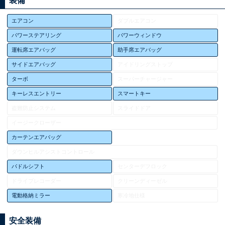
装備
エアコン
ダブルエアコン
パワーステアリング
パワーウィンドウ
運転席エアバッグ
助手席エアバッグ
サイドエアバッグ
アイドリングストップ
ターボ
スーパーチャージャー
キーレスエントリー
スマートキー
盗難防止システム
スライドドア
イージークローザー
カーテンエアバッグ
ダウンヒルアシストコントロール
パドルシフト
センターデフロック
ドライブレコーダー
クリーンディーゼル
電動格納ミラー
寒冷地仕様
安全装備