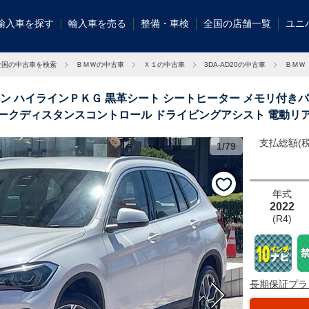
輸入車を探す
輸入車を売る
整備・車検
全国の店舗一覧
ユニ
全国の中古車を検索
ＢＭＷの中古車
Ｘ１の中古車
3DA-AD20の中古車
ＢＭＷ
イン ハイラインＰＫＧ 黒革シート シートヒーター メモリ付き
パークディスタンスコントロール ドライビングアシスト 電動リア
支払総額(税
1/79
輸入車グループ
ッタリのお車が
年式
2022
(R4)
長期保証プラ