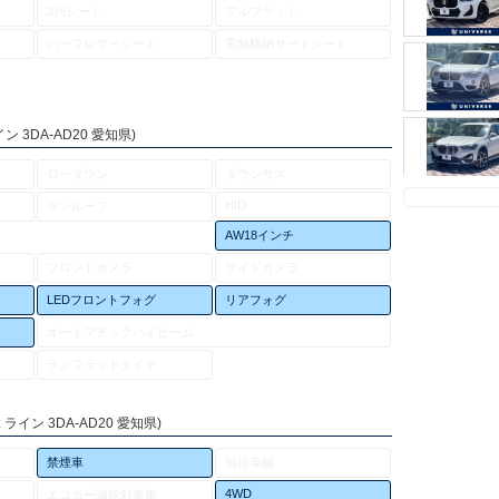
3列シート
フルフラット
ハーフレザーシート
電動格納サードシート
 3DA-AD20 愛知県)
ローダウン
ダウンサス
HID
サンルーフ
AW18インチ
フロントカメラ
サイドカメラ
LEDフロントフォグ
リアフォグ
オートマチックハイビーム
ランフラットタイヤ
イン 3DA-AD20 愛知県)
禁煙車
福祉車輌
4WD
エコカー減税対象車