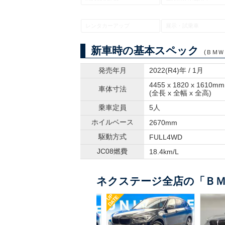
レンタカーアップ
展示・試乗車
新車時の基本スペック
(ＢＭＷ
発売年月
2022(R4)年 / 1月
4455 x 1820 x 1610mm
車体寸法
(全長 x 全幅 x 全高)
乗車定員
5人
ホイルベース
2670mm
駆動方式
FULL4WD
JC08燃費
18.4km/L
ネクステージ全店の「ＢＭ
UP
UP
DATE
DATE