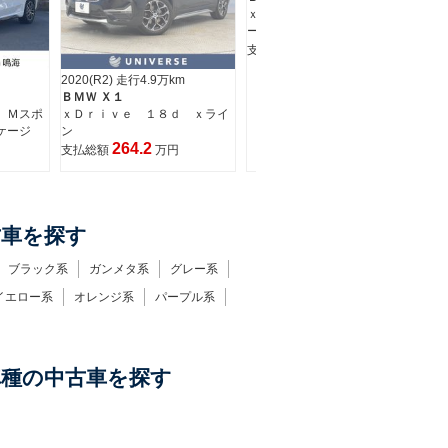
ｘＤｒｉｖｅ １８ｄ Ｍスポ
ーツ
364.8
支払総額
万円
2020(R2) 走行4.9万km
20
ＢＭＷ Ｘ１
Ｂ
 Ｍスポ
ｘＤｒｉｖｅ １８ｄ ｘライ
ｘ
ケージ
ン
ン
264.2
支払総額
万円
支
古車を探す
ブラック系
ガンメタ系
グレー系
イエロー系
オレンジ系
パープル系
車種の中古車を探す