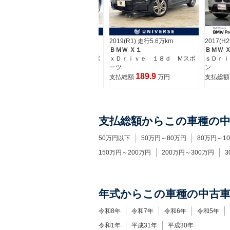
2018(H30) 走行4.9万km
2019(R1) 走行5.6万km
2017(H
ＢＭＷ Ｘ１
ＢＭＷ Ｘ１
ＢＭＷ 
イ
ｘＤｒｉｖｅ ２０ｉ Ｍスポ
ｘＤｒｉｖｅ １８ｄ Ｍスポ
ｓＤｒｉ
ーツ
ーツ
ン
194.4
189.9
支払総額
万円
支払総額
万円
支払総
支払総額からこの車種の
50万円以下
50万円～80万円
80万円～1
150万円～200万円
200万円～300万円
3
年式からこの車種の中古
令和8年
令和7年
令和6年
令和5年
令和1年
平成31年
平成30年