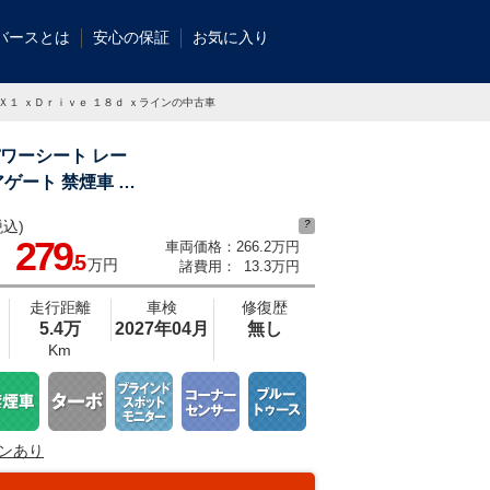
バースとは
安心の保証
お気に入り
 Ｘ１ ｘＤｒｉｖｅ １８ｄ ｘラインの中古車
パワーシート レー
ゲート 禁煙車 Ｅ
込)
?
総在庫数約２，０００台！全国の系列店からメーカー・車種問わずご紹介出来るの
279
車両価格：
266.2万円
見つかるはずです♪まずはお問い合わせ下さい☆
.5
万円
諸費用：
13.3万円
走行距離
車検
修復歴
5.4万
2027年04月
無し
Km
ンあり