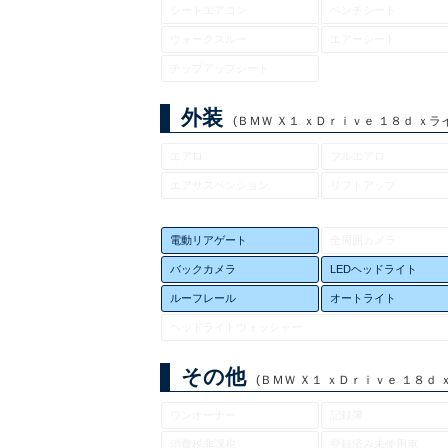
シートエアコン
ベンチシート
ウォークスルー
エアーシート
チップアップシート
外装
(ＢＭＷ Ｘ１ ｘＤｒｉｖｅ １８ｄ ｘライン
エアロ
フルエアロ
エアサスペンション
リフトアップ
電動リアゲート
全周囲カメラ
バックカメラ
LEDヘッドライト
ルーフレール
オートライト
ヘッドライトウォッシャー
その他
(ＢＭＷ Ｘ１ ｘＤｒｉｖｅ １８ｄ ｘラ
ワンオーナー
記録簿
消費税非課税
登録済み未使用車