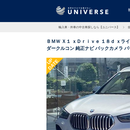
輸入車・外車の中古車探しなら【ユニバース】
ＢＭＷ Ｘ１ ｘＤｒｉｖｅ １８ｄ ｘラ
ダークルコン 純正ナビ バックカメラ 
ＴＣ 5.4万Km 愛知県
UP
DATE