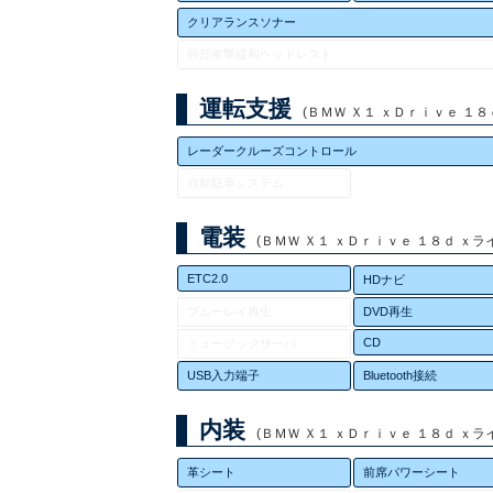
クリアランスソナー
頸部衝撃緩和ヘッドレスト
運転支援
(ＢＭＷ Ｘ１ ｘＤｒｉｖｅ １８ｄ 
レーダークルーズコントロール
自動駐車システム
電装
(ＢＭＷ Ｘ１ ｘＤｒｉｖｅ １８ｄ ｘライン
ETC2.0
HDナビ
ブルーレイ再生
DVD再生
CD
ミュージックサーバ
USB入力端子
Bluetooth接続
内装
(ＢＭＷ Ｘ１ ｘＤｒｉｖｅ １８ｄ ｘライン
革シート
前席パワーシート