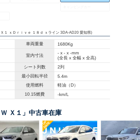
キャンピングカー
 Ｘ１ ｘＤｒｉｖｅ １８ｄ ｘライン 3DA-AD20 愛知県)
車両重量
1680Kg
- x - x -mm
室内寸法
(全長 x 全幅 x 全高)
シート列数
2列
最小回転半径
5.4m
使用燃料
軽油（D）
10.15燃費
-km/L
Ｗ Ｘ１」中古車在庫
UP
DATE