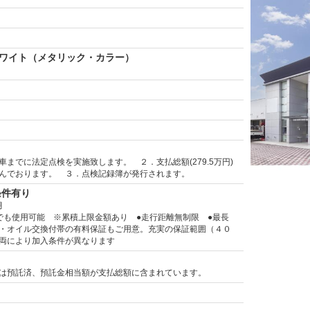
ワイト（メタリック・カラー）
車までに法定点検を実施致します。 ２．支払総額(279.5万円)
んでおります。 ３．点検記録簿が発行されます。
条件有り
月
でも使用可能 ※累積上限金額あり ●走行距離無制限 ●最長
・オイル交換付帯の有料保証もご用意。充実の保証範囲（４０
両により加入条件が異なります
は預託済、預託金相当額が支払総額に含まれています。