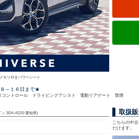
メモリ付きパワーシート
８～１６日まで★
スコントロール ドライビングアシスト 電動リアゲート 禁煙
取扱販
 3DA-AD20 愛知県)
こちらの中古
だけます。