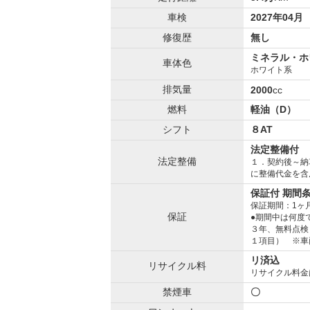
車検
2027年04月
修復歴
無し
ミネラル・ホ
車体色
ホワイト系
排気量
2000
cc
燃料
軽油（D）
シフト
８AT
法定整備付
法定整備
１．契約後～納
に整備代金を含
保証付 期間
保証期間：1ヶ
保証
●期間中は何度
３年、無料点検
１項目） ※車
リ済込
リサイクル料
リサイクル料金
禁煙車
〇