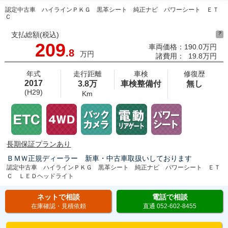
認定中古車 ハイラインＰＫＧ 黒革シート 純正ナビ パワーシート ＥＴ
Ｃ
支払総額(税込)
?
209
車両価格：
190.0万円
.8
万円
諸費用：
19.8万円
年式
走行距離
車検
修復歴
2017
3.8万
車検整備付
無し
(H29)
Km
長期保証プランあり
ＢＭＷ正規ディーラー 新車・中古車取扱いしております
認定中古車 ハイラインＰＫＧ 黒革シート 純正ナビ パワーシート ＥＴ
Ｃ ＬＥＤヘッドライト
ネットで相談
電話で相談
在庫確認・見積依頼
直通 052-602-8455