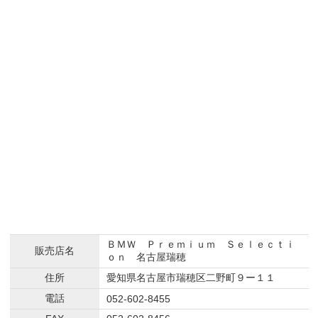
ＢＭＷ Ｐｒｅｍｉｕｍ Ｓｅｌｅｃｔｉ
販売店名
ｏｎ 名古屋瑞穂
住所
愛知県名古屋市瑞穂区二野町９ー１１
電話
052-602-8455