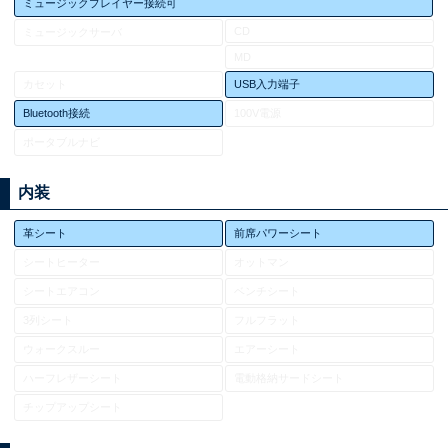
ミュージックプレイヤー接続可
CD
ミュージックサーバ
MD
カセット
USB入力端子
Bluetooth接続
100V電源
ポータブルナビ
内装
革シート
前席パワーシート
シートヒーター
オットマン
シートエアコン
ベンチシート
3列シート
フルフラット
ウォークスルー
エアーシート
ハーフレザーシート
電動格納サードシート
チップアップシート