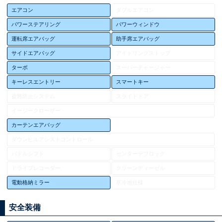
エアコン
ダブルエアコン
パワーステアリング
パワーウィンドウ
運転席エアバッグ
助手席エアバッグ
サイドエアバッグ
アイドリングストップ
ターボ
スーパーチャージャー
キーレスエントリー
スマートキー
盗難防止システム
スライドドア
イージークローザー
カーテンエアバッグ
ダウンヒルアシストコントロール
パドルシフト
センターデフロック
ドライブレコーダー
クリーンディーゼル
電動格納ミラー
寒冷地仕様
安全装備