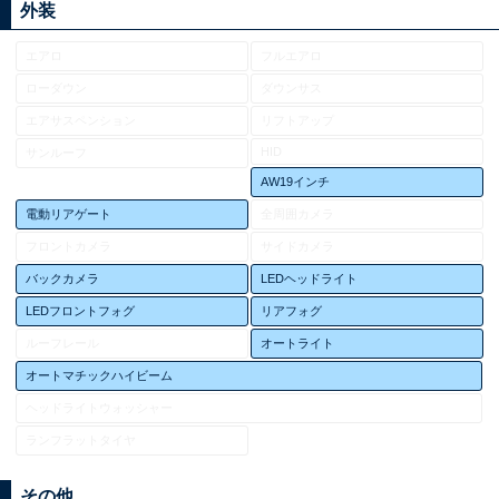
外装
エアロ
フルエアロ
ローダウン
ダウンサス
エアサスペンション
リフトアップ
HID
サンルーフ
AW19インチ
電動リアゲート
全周囲カメラ
フロントカメラ
サイドカメラ
バックカメラ
LEDヘッドライト
LEDフロントフォグ
リアフォグ
ルーフレール
オートライト
オートマチックハイビーム
ヘッドライトウォッシャー
ランフラットタイヤ
その他