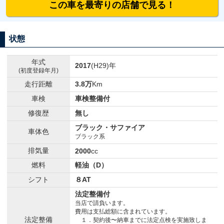
この車を最寄りの店舗で見る！
状態
年式
2017
(H29)年
(初度登録年月)
走行距離
3.8万
Km
車検
車検整備付
修復歴
無し
ブラック・サファイア
車体色
ブラック系
排気量
2000
cc
燃料
軽油（D）
シフト
８AT
法定整備付
当店で請負います。
費用は支払総額に含まれています。
法定整備
１．契約後〜納車までに法定点検を実施致しま