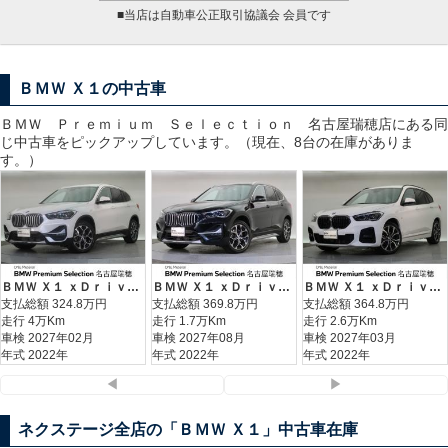
■当店は自動車公正取引協議会 会員です
ＢＭＷ Ｘ１の中古車
ＢＭＷ Ｐｒｅｍｉｕｍ Ｓｅｌｅｃｔｉｏｎ 名古屋瑞穂
店にある同
じ中古車をピックアップしています。（現在、8台の在庫がありま
す。）
ＢＭＷ Ｘ１ ｘＤｒｉｖｅ １８ｄ ｘライン
ＢＭＷ Ｘ１ ｘＤｒｉｖｅ １８ｄ ｘライン ハイラインパッケージ
ＢＭＷ Ｘ１ ｘＤｒｉｖｅ １８ｄ Ｍスポーツ
支払総額
324.8
万円
支払総額
369.8
万円
支払総額
364.8
万円
走行 4万Km
走行 1.7万Km
走行 2.6万Km
車検 2027年02月
車検 2027年08月
車検 2027年03月
年式 2022年
年式 2022年
年式 2022年
◀
▶
ネクステージ全店の「ＢＭＷ Ｘ１」中古車在庫