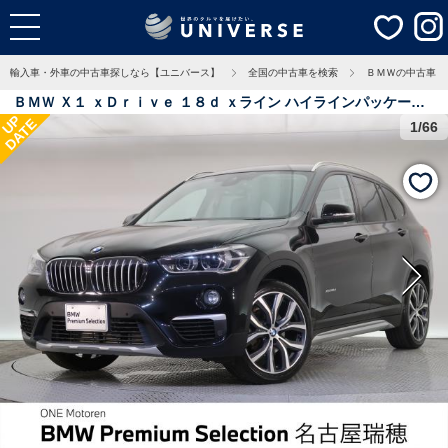
輸入車・外車の中古車探しなら【ユニバース】
全国の中古車を検索
ＢＭＷの中古車
ＢＭＷ Ｘ１ ｘＤｒｉｖｅ １８ｄ ｘライン ハイラインパッケージ
UP
DATE
認定中古車 ハイラインＰＫＧ 黒革シート 純正ナビ パワーシート
1/66
ＥＴＣ ＬＥＤヘッドライト バックカメラ インテリジェントセーフ
ティ パワーバックドア 3.8万Km 愛知県