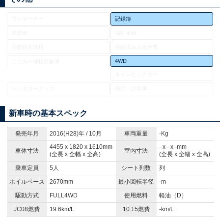
ワンオーナー
記録簿
禁煙車
福祉車輌
消費税非課税
登録済み未使用車
4WD
エコカー減税対象車
キャンピングカー
レンタカーアップ
展示・試乗車
新車時の基本スペック
発売年月
2016(H28)年 / 10月
車両重量
-Kg
4455 x 1820 x 1610mm
- x - x -mm
車体寸法
室内寸法
(全長 x 全幅 x 全高)
(全長 x 全幅 x 全高)
乗車定員
5人
シート列数
列
ホイルベース
2670mm
最小回転半径
-m
駆動方式
FULL4WD
使用燃料
軽油（D）
JC08燃費
19.6km/L
10.15燃費
-km/L