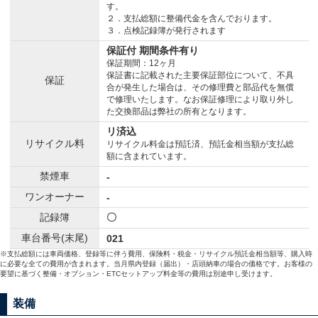
す。
２．支払総額に整備代金を含んでおります。
３．点検記録簿が発行されます
保証付 期間条件有り
保証期間：12ヶ月
保証書に記載された主要保証部位について、不具
保証
合が発生した場合は、その修理費と部品代を無償
で修理いたします。なお保証修理により取り外し
た交換部品は弊社の所有となります。
リ済込
リサイクル料
リサイクル料金は預託済、預託金相当額が支払総
額に含まれています。
禁煙車
-
ワンオーナー
-
記録簿
〇
車台番号(末尾)
021
※支払総額には車両価格、登録等に伴う費用、保険料・税金・リサイクル預託金相当額等、購入時
に必要な全ての費用が含まれます。当月県内登録（届出）・店頭納車の場合の価格です。お客様の
要望に基づく整備・オプション・ETCセットアップ料金等の費用は別途申し受けます。
装備