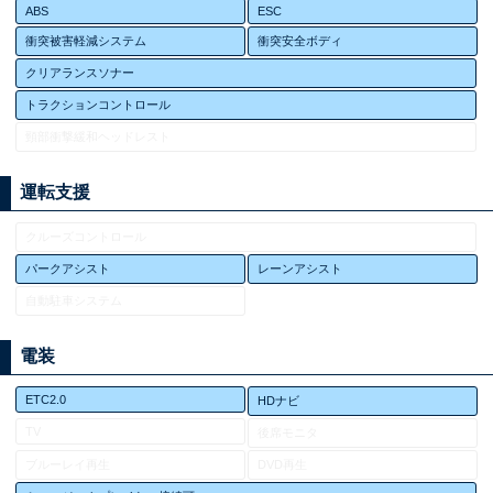
ABS
ESC
衝突被害軽減システム
衝突安全ボディ
クリアランスソナー
トラクションコントロール
頸部衝撃緩和ヘッドレスト
運転支援
クルーズコントロール
パークアシスト
レーンアシスト
自動駐車システム
電装
ETC2.0
HDナビ
TV
後席モニタ
ブルーレイ再生
DVD再生