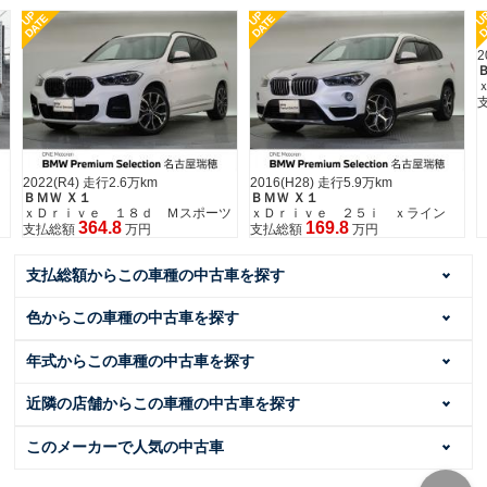
UP
UP
DATE
DATE
2017(H29) 走行3.5万km
ＢＭＷ Ｘ１
ｘＤｒｉｖｅ １８ｄ Ｍスポー
204.6
支払総額
万円
2016(H28) 走行5.9万km
ＢＭＷ Ｘ１
スポーツ
ｘＤｒｉｖｅ ２５ｉ ｘライン
169.8
支払総額
万円
支払総額からこの車種の中古車を探す
色からこの車種の中古車を探す
年式からこの車種の中古車を探す
近隣の店舗からこの車種の中古車を探す
このメーカーで人気の中古車