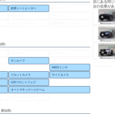
店にある同じ
台の在庫があ
前席シートヒーター
オットマン
3列シート
フルフラット
ハーフレザーシート
電動格納サードシート
知県)
ローダウン
ダウンサス
HID
サンルーフ
AW21インチ
フロントカメラ
サイドカメラ
LEDフロントフォグ
リアフォグ
オートマチックハイビーム
ランフラットタイヤ
0 愛知県)