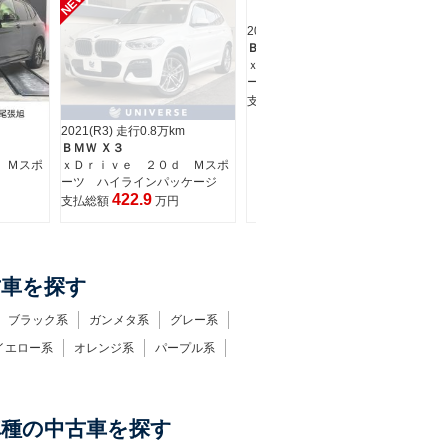
NEW
2020(R2) 走行3.9万km
ＢＭＷ Ｘ３
ｘＤｒｉｖｅ ２０ｄ Ｍスポ
ーツ
367.6
支払総額
万円
2021(R3) 走行0.8万km
20
ＢＭＷ Ｘ３
Ｂ
 Ｍスポ
ｘＤｒｉｖｅ ２０ｄ Ｍスポ
ｘ
ーツ ハイラインパッケージ
支
422.9
支払総額
万円
古車を探す
ブラック系
ガンメタ系
グレー系
イエロー系
オレンジ系
パープル系
車種の中古車を探す