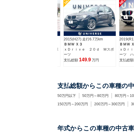
NEW
DATE
2018(H30) 走行3.6万km
2015(H27) 走行6.7万km
2019(R
ＢＭＷ Ｘ３
ＢＭＷ Ｘ３
ＢＭＷ 
ポ
ｘＤｒｉｖｅ ２０ｄ Ｍスポ
ｘＤｒｉｖｅ ２０ｄ Ｍスポ
ｘＤｒｉ
ーツ ハイラインパッケージ
ーツ
ーツ ハ
299.4
149.9
支払総額
万円
支払総額
万円
支払総
支払総額からこの車種の
50万円以下
50万円～80万円
80万円～1
150万円～200万円
200万円～300万円
3
年式からこの車種の中古