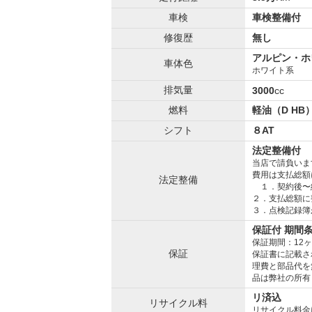
車検
車検整備付
修復歴
無し
アルピン・ホ
車体色
ホワイト系
排気量
3000
cc
燃料
軽油（D HB
シフト
８AT
法定整備付
当店で請負いま
費用は支払総額
法定整備
１．契約後〜
２．支払総額に
３．点検記録簿
保証付 期間
保証期間：12
保証
保証書に記載さ
理費と部品代を
品は弊社の所有
リ済込
リサイクル料
リサイクル料金