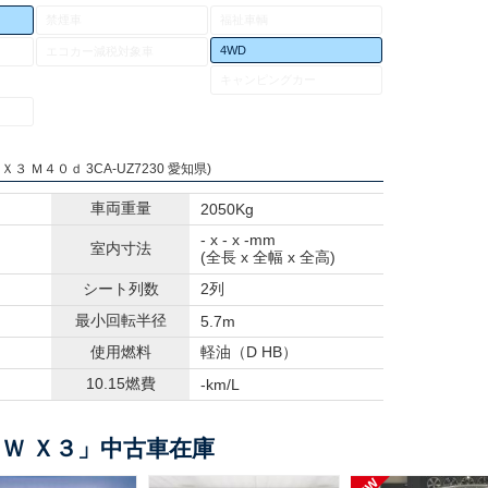
禁煙車
福祉車輌
4WD
エコカー減税対象車
キャンピングカー
Ｘ３ Ｍ４０ｄ 3CA-UZ7230 愛知県)
車両重量
2050Kg
- x - x -mm
室内寸法
(全長 x 全幅 x 全高)
シート列数
2列
最小回転半径
5.7m
使用燃料
軽油（D HB）
10.15燃費
-km/L
Ｗ Ｘ３」中古車在庫