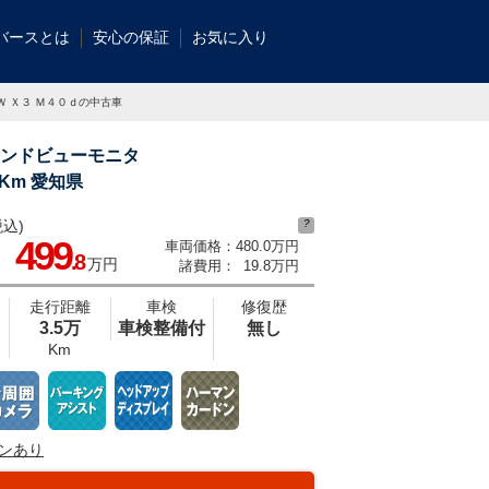
バースとは
安心の保証
お気に入り
Ｗ Ｘ３ Ｍ４０ｄの中古車
ウンドビューモニタ
Km 愛知県
込)
?
車は保証も充実しております。２年間もしくは、１年間の保証に加え、最大４年間
499
車両価格：
480.0万円
ます（対象車種限定）！充実の保証で、安心してお車をご利用いただけます！
.8
万円
諸費用：
19.8万円
走行距離
車検
修復歴
3.5万
車検整備付
無し
Km
ンあり