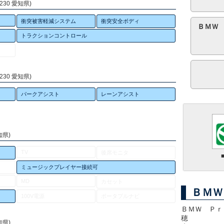
230 愛知県)
衝突被害軽減システム
衝突安全ボディ
ＢＭＷ
トラクションコントロール
230 愛知県)
パークアシスト
レーンアシスト
知県)
TV
後席モニタ
ミュージックプレイヤー接続可
MD
カセット
ＢＭＷ
100V電源
ポータブルナビ
ＢＭＷ Ｐｒ
穂
知県)