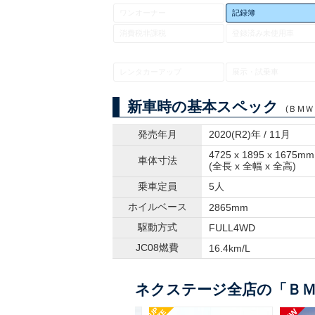
ワンオーナー
記録簿
消費税非課税
登録済み未使用車
レンタカーアップ
展示・試乗車
新車時の基本スペック
(ＢＭＷ 
発売年月
2020(R2)年 / 11月
4725 x 1895 x 1675mm
車体寸法
(全長 x 全幅 x 全高)
乗車定員
5人
ホイルベース
2865mm
駆動方式
FULL4WD
JC08燃費
16.4km/L
ネクステージ全店の「ＢＭ
UP