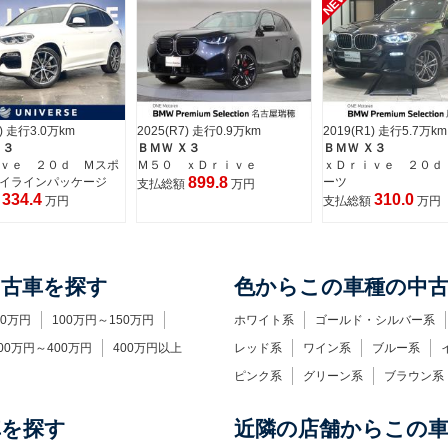
NEW
1) 走行3.0万km
2025(R7) 走行0.9万km
2019(R1) 走行5.7万km
Ｘ３
ＢＭＷ Ｘ３
ＢＭＷ Ｘ３
ｖｅ ２０ｄ Ｍスポ
Ｍ５０ ｘＤｒｉｖｅ
ｘＤｒｉｖｅ ２０ｄ
899.8
イラインパッケージ
ーツ
支払総額
万円
334.4
310.0
額
万円
支払総額
万円
中古車を探す
色からこの車種の中
00万円
100万円～150万円
ホワイト系
ゴールド・シルバー系
00万円～400万円
400万円以上
レッド系
ワイン系
ブルー系
ピンク系
グリーン系
ブラウン系
車を探す
近隣の店舗からこの