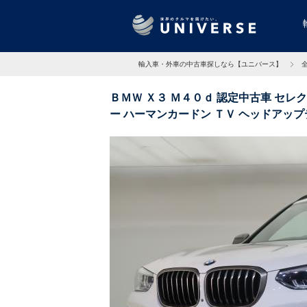
輸入車・外車の中古車探しなら【ユニバース】
ＢＭＷ Ｘ３ Ｍ４０ｄ 認定中古車 セレ
ー ハーマンカードン ＴＶ ヘッドアップ