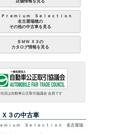
店舗情報を見る
 Ｐｒｅｍｉｕｍ Ｓｅｌｅｃｔｉｏｎ
名古屋瑞穂の
その他の中古車を見る
ＢＭＷ Ｘ３の
カタログ情報を見る
■当店は自動車公正取引協議会 会員です
ＢＭＷ Ｘ３ ｘＤｒｉｖｅ ２０ｄ Ｘライン ハイラインパッケージ
支払総額
389.8
万円
走行 2.7万Km
車検 車検整備付
年式 2021年
ＢＭＷ Ｘ３ ｘＤｒｉｖｅ ２０ｄ Ｍスポーツ
 Ｘ３の中古車
支払総額
359.8
万円
走行 3.2万Km
車検 2027年06月
年式 2020年
ｅｍｉｕｍ Ｓｅｌｅｃｔｉｏｎ 名古屋瑞
ＢＭＷ Ｘ３ Ｍ４０ｄ