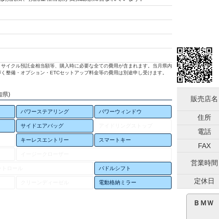
リサイクル預託金相当額等、購入時に必要な全ての費用が含まれます。当月県内
く整備・オプション・ETCセットアップ料金等の費用は別途申し受けます。
知県)
販売店名
パワーステアリング
パワーウィンドウ
住所
サイドエアバッグ
アイドリングストップ
電話
キーレスエントリー
スマートキー
FAX
イージークローザー
営業時間
ントロール
パドルシフト
定休日
クリーンディーゼル
電動格納ミラー
ＢＭＷ