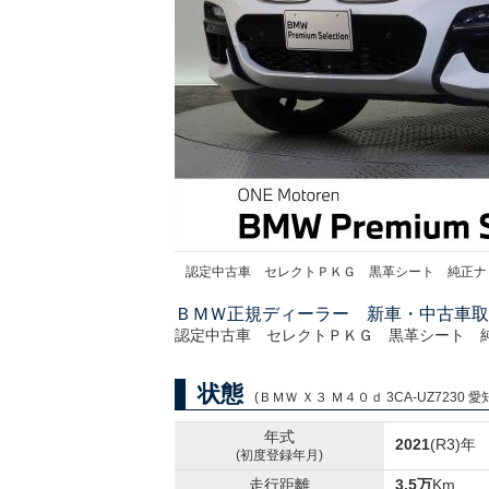
認定中古車 セレクトＰＫＧ 黒革シート 純正ナ
ＢＭＷ正規ディーラー 新車・中古車取
認定中古車 セレクトＰＫＧ 黒革シート 
状態
(ＢＭＷ Ｘ３ Ｍ４０ｄ 3CA-UZ7230 愛
年式
2021
(R3)年
(初度登録年月)
走行距離
3.5万
Km