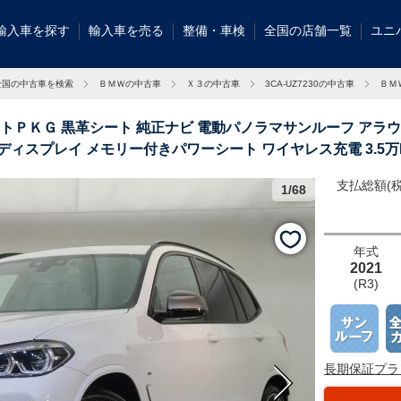
輸入車を探す
輸入車を売る
整備・車検
全国の店舗一覧
ユニ
全国の中古車を検索
ＢＭＷの中古車
Ｘ３の中古車
3CA-UZ7230の中古車
ＢＭ
クトＰＫＧ 黒革シート 純正ナビ 電動パノラマサンルーフ アラ
ディスプレイ メモリー付きパワーシート ワイヤレス充電 3.5万
支払総額(税
1/68
ＢＭＷ認定中古
も可能でござい
年式
2021
(R3)
長期保証プラ