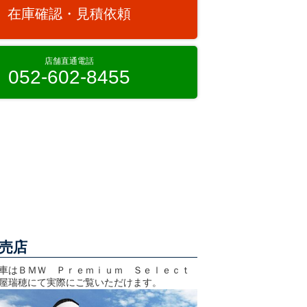
在庫確認・見積依頼
店舗直通電話
052-602-8455
売店
車はＢＭＷ Ｐｒｅｍｉｕｍ Ｓｅｌｅｃｔ
屋瑞穂にて実際にご覧いただけます。