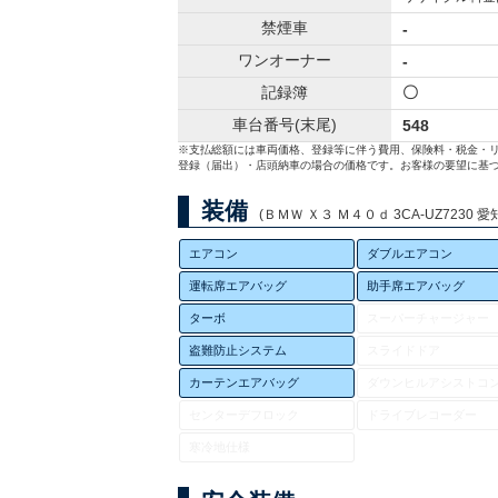
禁煙車
-
ワンオーナー
-
記録簿
〇
車台番号(末尾)
548
※支払総額には車両価格、登録等に伴う費用、保険料・税金・
登録（届出）・店頭納車の場合の価格です。お客様の要望に基づ
装備
(ＢＭＷ Ｘ３ Ｍ４０ｄ 3CA-UZ7230 愛
エアコン
ダブルエアコン
運転席エアバッグ
助手席エアバッグ
ターボ
スーパーチャージャー
盗難防止システム
スライドドア
カーテンエアバッグ
ダウンヒルアシストコ
センターデフロック
ドライブレコーダー
寒冷地仕様