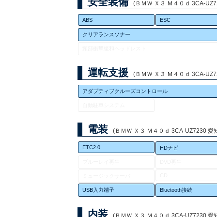
安全装備
(ＢＭＷ Ｘ３ Ｍ４０ｄ 3CA-UZ7
ABS
ESC
クリアランスソナー
頸部衝撃緩和ヘッドレスト
運転支援
(ＢＭＷ Ｘ３ Ｍ４０ｄ 3CA-UZ7
アダプティブクルーズコントロール
自動駐車システム
電装
(ＢＭＷ Ｘ３ Ｍ４０ｄ 3CA-UZ7230 愛
ETC2.0
HDナビ
ブルーレイ再生
DVD再生
CD
ミュージックサーバ
USB入力端子
Bluetooth接続
内装
(ＢＭＷ Ｘ３ Ｍ４０ｄ 3CA-UZ7230 愛