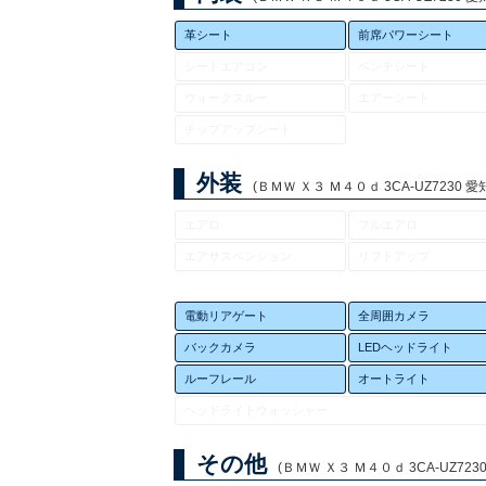
革シート
前席パワーシート
シートエアコン
ベンチシート
ウォークスルー
エアーシート
チップアップシート
外装
(ＢＭＷ Ｘ３ Ｍ４０ｄ 3CA-UZ7230 愛
エアロ
フルエアロ
エアサスペンション
リフトアップ
電動リアゲート
全周囲カメラ
バックカメラ
LEDヘッドライト
ルーフレール
オートライト
ヘッドライトウォッシャー
その他
(ＢＭＷ Ｘ３ Ｍ４０ｄ 3CA-UZ723