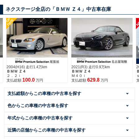
ネクステージ全店の「ＢＭＷ Ｚ４」中古車在庫
UP
N
DATE
2004(H16) 走行1.4万km
2021(R3) 走行0.9万km
2
ＢＭＷ Ｚ４
ＢＭＷ Ｚ４
２．２ｉ
Ｍ４０ｉ
100.0
629.8
支払総額
万円
支払総額
万円
支払総額からこの車種の中古車を探す
色からこの車種の中古車を探す
年式からこの車種の中古車を探す
近隣の店舗からこの車種の中古車を探す