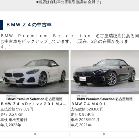
■当店は自動車公正取引協議会 会員です
ＢＭＷ Ｚ４の中古車
ＢＭＷ Ｐｒｅｍｉｕｍ Ｓｅｌｅｃｔｉｏｎ 名古屋瑞穂
店にある同
じ中古車をピックアップしています。（現在、2台の在庫がありま
す。）
ＢＭＷ Ｚ４ ｓＤｒｉｖｅ２０ｉ Ｍスポーツ
ＢＭＷ Ｚ４ Ｍ４０ｉ
支払総額
599.8
万円
支払総額
629.8
万円
走行 0.5万Km
走行 0.9万Km
車検 車検整備付
車検 2028年01月
年式 2023年
年式 2021年
◀
▶