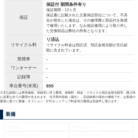
保証付 期間条件有り
保証期間：12ヶ月
保証書に記載された主要保証部位について、不具
保証
合が発生した場合は、その修理費と部品代を無償
で修理いたします。なお保証修理により取り外し
た交換部品は弊社の所有となります。
リ済込
リサイクル料
リサイクル料金は預託済、預託金相当額が支払総
額に含まれています。
禁煙車
-
ワンオーナー
-
記録簿
-
車台番号(末尾)
855
※支払総額には車両価格、登録等に伴う費用、保険料・税金・リサイクル預託金相当額等、購入時
に必要な全ての費用が含まれます。当月県内登録（届出）・店頭納車の場合の価格です。お客様の
要望に基づく整備・オプション・ETCセットアップ料金等の費用は別途申し受けます。
装備
エアコン
ダブルエアコン
パワーステアリング
パワーウィンドウ