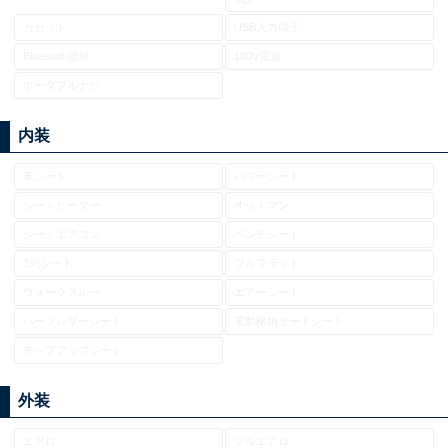
MD
カセット
USB入力端子
Bluetooth接続
100V電源
ポータブルナビ
内装
革シート
パワーシート
シートヒーター
オットマン
シートエアコン
ベンチシート
3列シート
フルフラット
ウォークスルー
エアーシート
ハーフレザーシート
電動格納サードシート
チップアップシート
外装
エアロ
フルエアロ