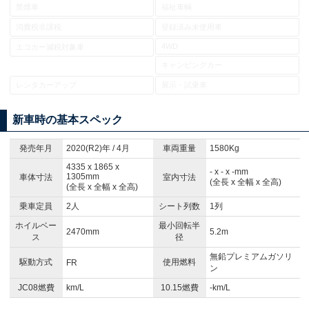
禁煙車
福祉車輌
消費税非課税
登録済み未使用車
4WD
エコカー減税対象車
キャンピングカー
レンタカーアップ
展示・試乗車
新車時の基本スペック
発売年月
2020(R2)年 / 4月
車両重量
1580Kg
4335 x 1865 x
- x - x -mm
1305mm
車体寸法
室内寸法
(全長 x 全幅 x 全高)
(全長 x 全幅 x 全高)
乗車定員
2人
シート列数
1列
ホイルベー
最小回転半
2470mm
5.2m
ス
径
無鉛プレミアムガソリ
駆動方式
使用燃料
FR
ン
JC08燃費
km/L
10.15燃費
-km/L