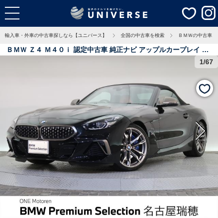
輸入車・外車の中古車探しなら【ユニバース】
全国の中古車を検索
ＢＭＷの中古車
ＢＭＷ Ｚ４ Ｍ４０ｉ 認定中古車 純正ナビ アップルカープレイ ハ
ーマンカードン バックカメラ アダプティブクルーズコントロール
1/67
パワーシート ＬＥＤ ＥＴＣ パワーバックドア 0.9万Km 愛知県