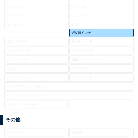
ローダウン
ダウンサス
エアサスペンション
リフトアップ
HID
サンルーフ
AW19インチ
電動リアゲート
全周囲カメラ
フロントカメラ
サイドカメラ
バックカメラ
LEDヘッドライト
フォグ
リアフォグ
ルーフレール
オートライト
オートマチックハイビーム
ヘッドライトウォッシャー
ランフラットタイヤ
その他
ワンオーナー
記録簿