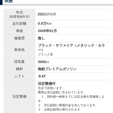
状態
年式
2021
(R3)年
(初度登録年月)
走行距離
0.9万
Km
車検
2028年01月
修復歴
無し
ブラック・サファイア（メタリック・カラ
車体色
ー）
ブラック系
排気量
3000
cc
燃料
無鉛プレミアムガソリン
シフト
８AT
法定整備付
当店で請負います。
費用は支払総額に含まれています。
法定整備
１．契約後〜納車までに法定点検を実施致しま
す。
２．支払総額に整備代金を含んでおります。
３．点検記録簿が発行されます