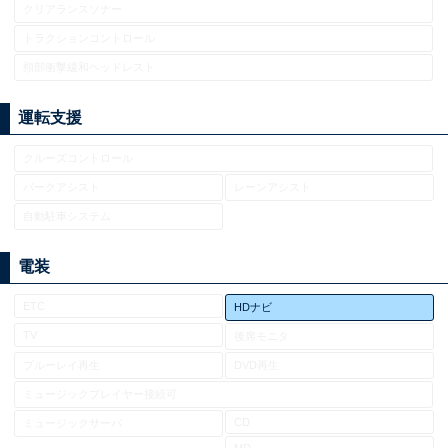
クリアランスソナー
トラクションコントロール
頸部衝撃緩和ヘッドレスト
運転支援
クルーズコントロール
パークアシスト
レーンアシスト
自動駐車システム
電装
ETC
HDナビ
TV
後席モニタ
ブルーレイ再生
DVD再生
ミュージックプレイヤー接続可
CD
ミュージックサーバ