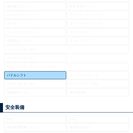
運転席エアバッグ
助手席エアバッグ
サイドエアバッグ
アイドリングストップ
ターボ
スーパーチャージャー
キーレスエントリー
スマートキー
盗難防止システム
スライドドア
イージークローザー
カーテンエアバッグ
ダウンヒルアシストコントロール
パドルシフト
センターデフロック
ドライブレコーダー
クリーンディーゼル
電動格納ミラー
寒冷地仕様
安全装備
ABS
ESC
衝突被害軽減システム
衝突安全ボディ