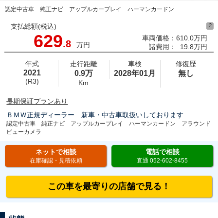
認定中古車 純正ナビ アップルカープレイ ハーマンカードン
支払総額(税込)
?
629
車両価格：
610.0万円
.8
万円
諸費用：
19.8万円
年式
走行距離
車検
修復歴
2021
0.9万
2028年01月
無し
(R3)
Km
長期保証プランあり
ＢＭＷ正規ディーラー 新車・中古車取扱いしております
認定中古車 純正ナビ アップルカープレイ ハーマンカードン アラウンド
ビューカメラ
ネットで相談
電話で相談
在庫確認・見積依頼
直通 052-602-8455
この車を最寄りの店舗で見る！