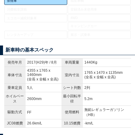
禁煙車
福祉車輌
消費税非課税
登録済み未使用車
4WD
エコカー減税対象車
キャンピングカー
レンタカーアップ
展示・試乗車
新車時の基本スペック
発売年月
2017(H29)年 / 8月
車両重量
1440Kg
4355 x 1765 x
1765 x 1470 x 1135mm
1460mm
車体寸法
室内寸法
(全長 x 全幅 x 全高)
(全長 x 全幅 x 全高)
乗車定員
5人
シート列数
2列
ホイルベー
最小回転半
2600mm
5.2m
ス
径
無鉛レギュラーガソリン
駆動方式
使用燃料
FF
（HB）
JC08燃費
26.6km/L
10.15燃費
-km/L