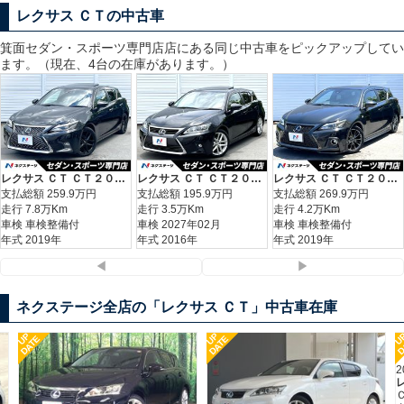
レクサス ＣＴの中古車
箕面セダン・スポーツ専門店
店にある同じ中古車をピックアップしてい
ます。（現在、4台の在庫があります。）
レクサス ＣＴ ＣＴ２００ｈ 特別仕様車 ブラックシークエンス
レクサス ＣＴ ＣＴ２００ｈ バージョンＣ
レクサス ＣＴ ＣＴ２００ｈ Ｆスポーツ
支払総額
259.9
万円
支払総額
195.9
万円
支払総額
269.9
万円
走行 7.8万Km
走行 3.5万Km
走行 4.2万Km
車検 車検整備付
車検 2027年02月
車検 車検整備付
年式 2019年
年式 2016年
年式 2019年
◀
▶
ネクステージ全店の「レクサス ＣＴ」中古車在庫
UP
UP
U
DATE
DATE
D
2