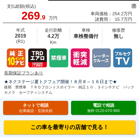
支払総額(税込)
?
269
車両価格：
254.2万円
.9
万円
諸費用：
15.7万円
年式
走行距離
車検
修復歴
2019
4.2万
車検整備付
無し
(R1)
Km
長期保証プランあり
★ネクステージ夏トクフェア開催！８月８～１６日まで★
後期 禁煙車 ＴＲＤフロントスポイラー 純正１０．３インチナビ バック
カメラ セーフティシステム
ネットで相談
電話で相談
在庫確認・見積依頼
無料 0120-070-960
この車を最寄りの店舗で見る！