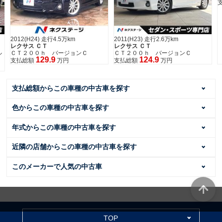
2012(H24) 走行4.5万km
2011(H23) 走行2.6万km
レクサス ＣＴ
レクサス ＣＴ
ル
ＣＴ２００ｈ バージョンＣ
ＣＴ２００ｈ バージョンＣ
129.9
124.9
支払総額
万円
支払総額
万円
支払総額からこの車種の中古車を探す
色からこの車種の中古車を探す
年式からこの車種の中古車を探す
近隣の店舗からこの車種の中古車を探す
このメーカーで人気の中古車
TOP