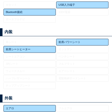
カセット
USB入力端子
Bluetooth接続
100V電源
ポータブルナビ
内装
革シート
前席パワーシート
前席シートヒーター
オットマン
シートエアコン
ベンチシート
3列シート
フルフラット
ウォークスルー
エアーシート
ハーフレザーシート
電動格納サードシート
チップアップシート
外装
エアロ
フルエアロ