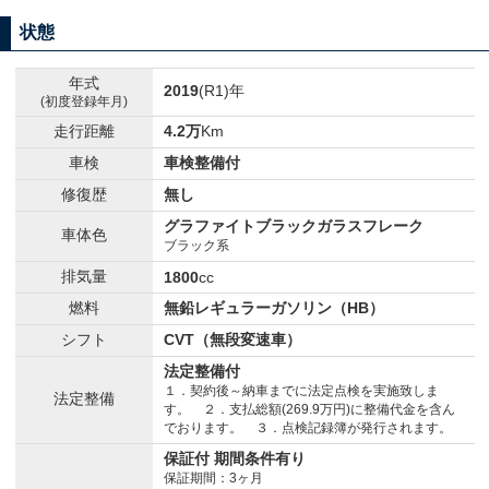
状態
年式
2019
(R1)年
(初度登録年月)
走行距離
4.2万
Km
車検
車検整備付
修復歴
無し
グラファイトブラックガラスフレーク
車体色
ブラック系
排気量
1800
cc
燃料
無鉛レギュラーガソリン（HB）
シフト
CVT（無段変速車）
法定整備付
１．契約後～納車までに法定点検を実施致しま
法定整備
す。 ２．支払総額(269.9万円)に整備代金を含ん
でおります。 ３．点検記録簿が発行されます。
保証付 期間条件有り
保証期間：3ヶ月