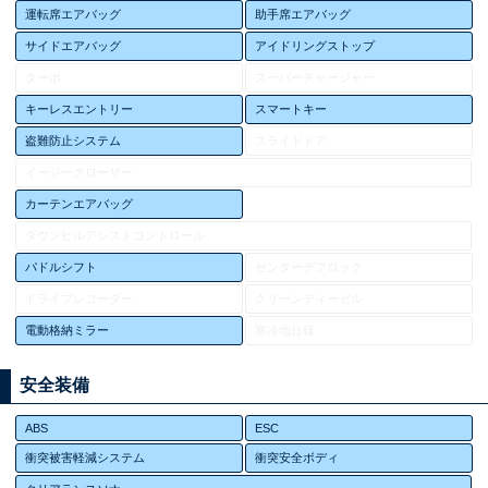
運転席エアバッグ
助手席エアバッグ
サイドエアバッグ
アイドリングストップ
ターボ
スーパーチャージャー
キーレスエントリー
スマートキー
盗難防止システム
スライドドア
イージークローザー
カーテンエアバッグ
ダウンヒルアシストコントロール
パドルシフト
センターデフロック
ドライブレコーダー
クリーンディーゼル
電動格納ミラー
寒冷地仕様
安全装備
ABS
ESC
衝突被害軽減システム
衝突安全ボディ