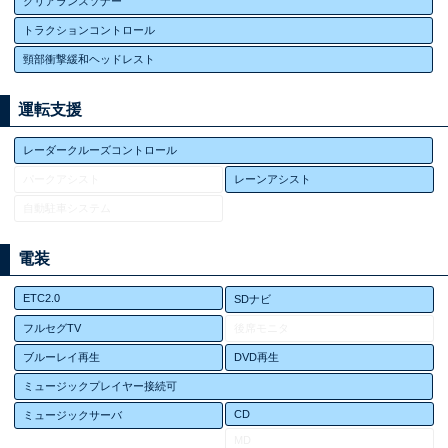
クリアランスソナー
トラクションコントロール
頸部衝撃緩和ヘッドレスト
運転支援
レーダークルーズコントロール
パークアシスト
レーンアシスト
自動駐車システム
電装
ETC2.0
SDナビ
フルセグTV
後席モニタ
ブルーレイ再生
DVD再生
ミュージックプレイヤー接続可
CD
ミュージックサーバ
MD