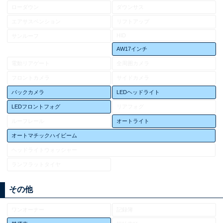
ローダウン
ダウンサス
エアサスペンション
リフトアップ
HID
サンルーフ
AW17インチ
電動リアゲート
全周囲カメラ
フロントカメラ
サイドカメラ
バックカメラ
LEDヘッドライト
LEDフロントフォグ
リアフォグ
ルーフレール
オートライト
オートマチックハイビーム
ヘッドライトウォッシャー
ランフラットタイヤ
その他
ワンオーナー
記録簿