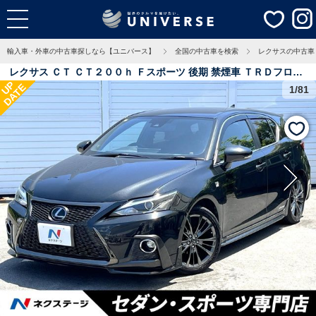
輸入車・外車の中古車探しなら【ユニバース】
全国の中古車を検索
レクサスの中古車
レクサス ＣＴ ＣＴ２００ｈ Ｆスポーツ 後期 禁煙車 ＴＲＤフロン
UP
DATE
トスポイラー 純正１０．３インチナビ バックカメラ セーフティシ
1/81
ステムプラス パワーシート シートヒーター ＬＥＤヘッド 革巻き
ステアリング パドルシフト クリアランスソナー 4.2万Km 大阪府