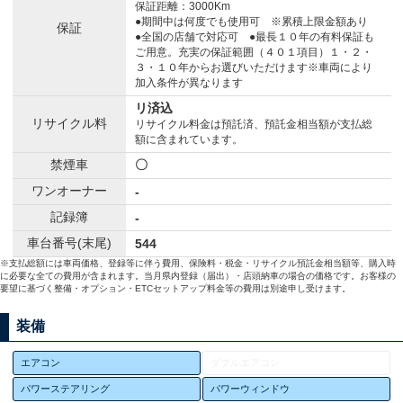
保証距離：3000Km
●期間中は何度でも使用可 ※累積上限金額あり
保証
●全国の店舗で対応可 ●最長１０年の有料保証も
ご用意。充実の保証範囲（４０１項目）１・２・
３・１０年からお選びいただけます※車両により
加入条件が異なります
リ済込
リサイクル料
リサイクル料金は預託済、預託金相当額が支払総
額に含まれています。
禁煙車
〇
ワンオーナー
-
記録簿
-
車台番号(末尾)
544
※支払総額には車両価格、登録等に伴う費用、保険料・税金・リサイクル預託金相当額等、購入時
に必要な全ての費用が含まれます。当月県内登録（届出）・店頭納車の場合の価格です。お客様の
要望に基づく整備・オプション・ETCセットアップ料金等の費用は別途申し受けます。
装備
エアコン
ダブルエアコン
パワーステアリング
パワーウィンドウ